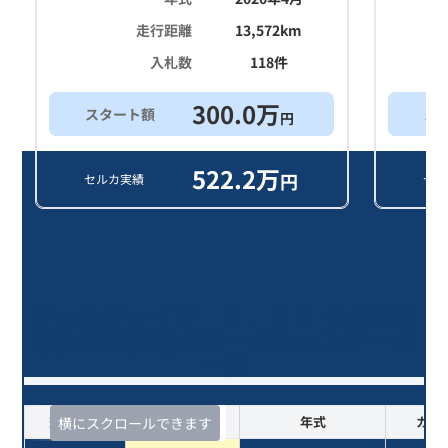
走行距離
13,572
km
入札数
118
件
300.0
万
スタート額
ス
円
522.2
万
円
セルカ実績
セル
ヴェルファイア ３．５Ｚ Ｇ/8年落
ち(2018年式)のオークションデータ
一覧
査定時期
セルカ実績
年式
カラ
横にスクロールできます