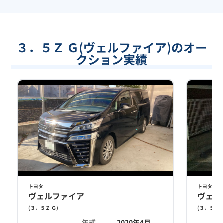
３．５Ｚ Ｇ(ヴェルファイア)のオー
クション実績
トヨタ
トヨタ
ヴェルファイア
ヴェル
(
３．５Ｚ Ｇ
)
(
３．５Ｚ 
年式
2020年4月