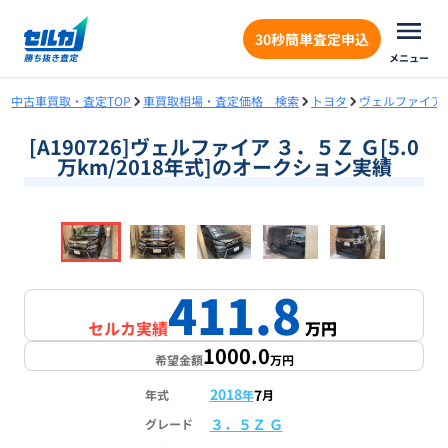
30秒簡単査定申込
メニュー
中古車買取・査定TOP
車買取相場・査定価格 検索
トヨタ
ヴェルファイア
[A190726]ヴェルファイア ３．５Ｚ Ｇ[5.0
万km/2018年式]のオークション実績
❮
❯
1
/
18
411.8
セルカ実績
万円
1000.0
希望金額
万円
2018
7
年式
年
月
３．５Ｚ Ｇ
グレード