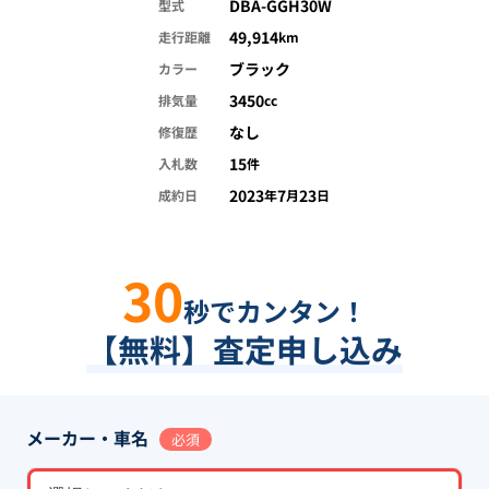
DBA-GGH30W
型式
49,914
走行距離
km
ブラック
カラー
3450
排気量
cc
なし
修復歴
15
入札数
件
2023
7
23
成約日
年
月
日
30
秒でカンタン！
【無料】査定申し込み
メーカー・車名
必須