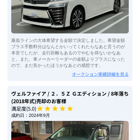
最低ラインの大体希望する金額で決定しました。希望金額
プラス手数料分はなんとかいってくれたらなあと言うのが
本音でしたが、走行距離もあるのでやむを得ないかなあ
と。また、車メーカーリーダーの金額よりプラスになった
ので、まだ良かったほうかなあとの感想です。
オークション実績詳細を見る
ヴェルファイア
/ ２．５Ｚ Ｇエディション
/ 8年落ち
(2018年式)
売却のお客様
満足度(
5
.0)
成約日：
2024年9月