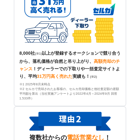
8,000社
以上が登録するオークションで競り合う
(※1)
から、落札価格が自然と吊り上がり、
高額売却のチ
ャンス
！
ディーラーでの下取りや一括査定サイトよ
り、平均
31万円高く売れた
実績も！
(※2)
※1 2025年8月末時点
※2 セルカで売却されたお客様の、セルカ売却価格と他社査定額の差額
平均額を算出（当社実施アンケートより2022年4月～2024年9月 回答
1,533件）
複数社からの
電話営業なし
！