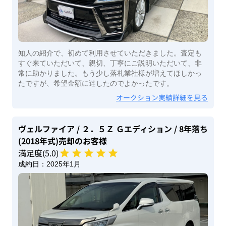
知人の紹介で、初めて利用させていただきました。査定も
すぐ来ていただいて、親切、丁寧にご説明いただいて、非
常に助かりました。もう少し落札業社様が増えてほしかっ
たですが、希望金額に達したのでよかったです。
オークション実績詳細を見る
ヴェルファイア
/ ２．５Ｚ Ｇエディション
/ 8年落ち
(2018年式)
売却のお客様
満足度(
5
.0)
成約日：
2025年1月