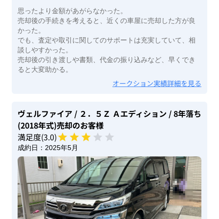
思ったより金額があがらなかった。
売却後の手続きを考えると、近くの車屋に売却した方が良
かった。
でも、査定や取引に関してのサポートは充実していて、相
談しやすかった。
売却後の引き渡しや書類、代金の振り込みなど、早くでき
ると大変助かる。
オークション実績詳細を見る
ヴェルファイア
/ ２．５Ｚ Ａエディション
/ 8年落ち
(2018年式)
売却のお客様
満足度(
3
.0)
成約日：
2025年5月