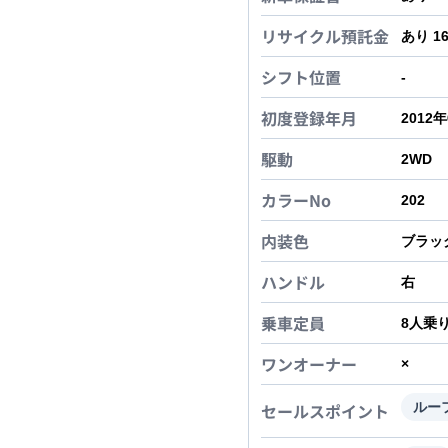
リサイクル預託金
あり 1
シフト位置
-
初度登録年月
2012
駆動
2WD
カラーNo
202
内装色
ブラッ
ハンドル
右
乗車定員
8
人乗
ワンオーナー
×
セールスポイント
ルー