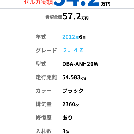
セルカ実績
万円
57.2
希望金額
万円
年式
2012
6
年
月
グレード
２．４Ｚ
型式
DBA-ANH20W
走行距離
54,583
km
カラー
ブラック
排気量
2360
cc
修復歴
あり
入札数
3
件