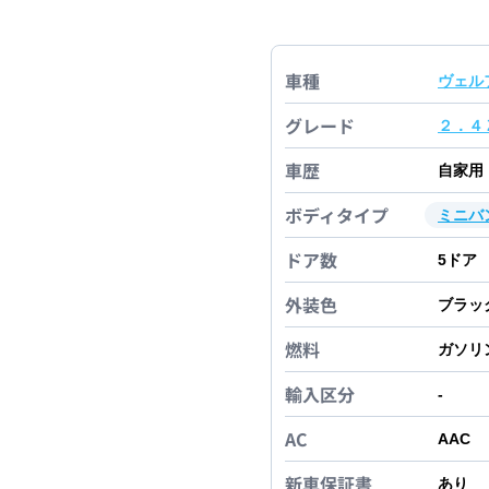
車種
ヴェル
グレード
２．４
車歴
自家用
ボディタイプ
ミニバ
ドア数
5
ドア
外装色
ブラッ
燃料
ガソリ
輸入区分
-
AC
AAC
新車保証書
あり