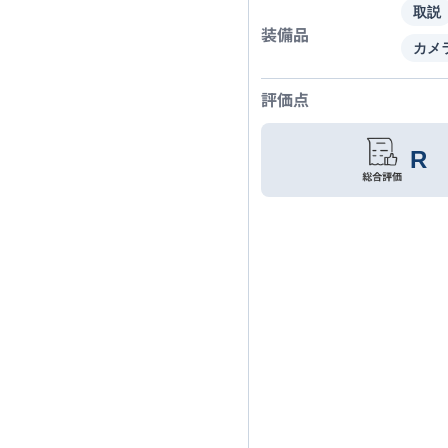
取説
装備品
カメ
評価点
R