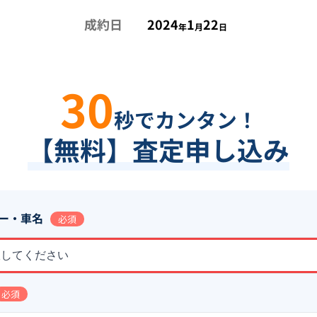
成約日
2024
1
22
年
月
日
30
秒でカンタン！
【無料】査定申し込み
ー・車名
必須
択してください
必須