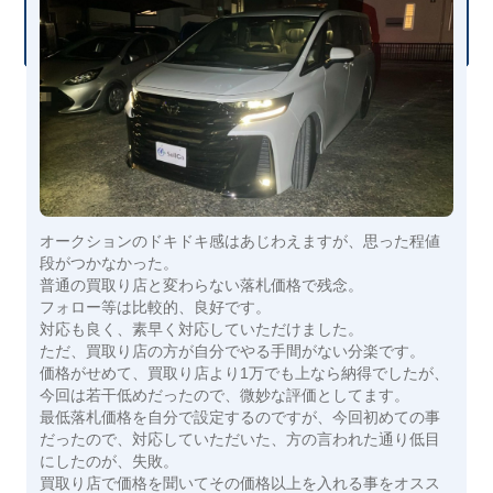
オークションのドキドキ感はあじわえますが、思った程値
段がつかなかった。
普通の買取り店と変わらない落札価格で残念。
フォロー等は比較的、良好です。
対応も良く、素早く対応していただけました。
ただ、買取り店の方が自分でやる手間がない分楽です。
価格がせめて、買取り店より1万でも上なら納得でしたが、
今回は若干低めだったので、微妙な評価としてます。
最低落札価格を自分で設定するのですが、今回初めての事
だったので、対応していただいた、方の言われた通り低目
にしたのが、失敗。
買取り店で価格を聞いてその価格以上を入れる事をオスス