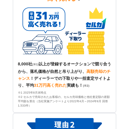
8,000社
以上が登録するオークションで競り合う
(※1)
から、落札価格が自然と吊り上がり、
高額売却のチ
ャンス
！
ディーラーでの下取りや一括査定サイトよ
り、平均
31万円高く売れた
実績も！
(※2)
※1 2025年8月末時点
※2 セルカで売却されたお客様の、セルカ売却価格と他社査定額の差額
平均額を算出（当社実施アンケートより2022年4月～2024年9月 回答
1,533件）