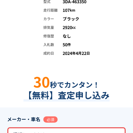
3DA-463350
型式
107
走行距離
km
ブラック
カラー
2920
排気量
cc
なし
修復歴
50
入札数
件
2024
4
22
成約日
年
月
日
30
秒でカンタン！
【無料】査定申し込み
メーカー・車名
必須