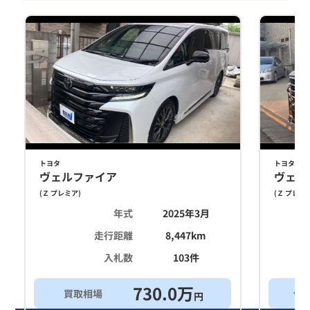
トヨタ
トヨタ
ヴェルファイア
ヴェル
(
Ｚ プレミア
)
(
Ｚ プレミ
年式
2025年3月
走行距離
8,447
km
入札数
103
件
730.0
万
買取相場
他
円