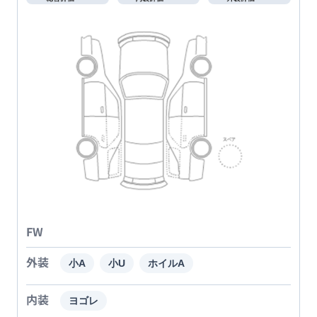
FW
外装
小A
小U
ホイルA
内装
ヨゴレ