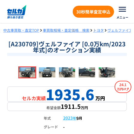
30秒簡単査定申込
メニュー
中古車買取・査定TOP
車買取相場・査定価格 検索
トヨタ
ヴェルファイア
[A230709]ヴェルファイア [0.0万km/2023
年式]のオークション実績
❮
❯
1
/
18
24.1
1935.6
万円
セルカ実績
万円
1911.5
希望金額
万円
2023
9
年式
年
月
-
グレード