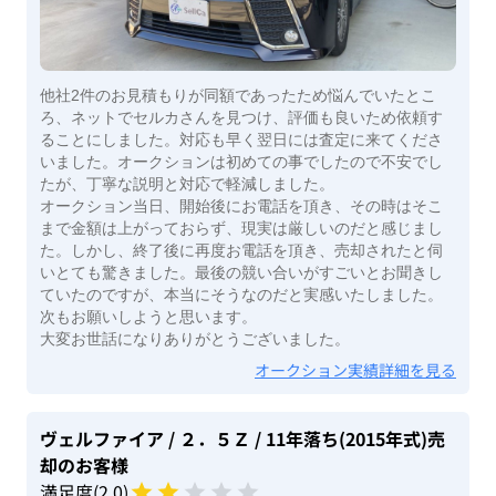
他社2件のお見積もりが同額であったため悩んでいたとこ
ろ、ネットでセルカさんを見つけ、評価も良いため依頼す
ることにしました。対応も早く翌日には査定に来てくださ
いました。オークションは初めての事でしたので不安でし
たが、丁寧な説明と対応で軽減しました。
オークション当日、開始後にお電話を頂き、その時はそこ
まで金額は上がっておらず、現実は厳しいのだと感じまし
た。しかし、終了後に再度お電話を頂き、売却されたと伺
いとても驚きました。最後の競い合いがすごいとお聞きし
ていたのですが、本当にそうなのだと実感いたしました。
次もお願いしようと思います。
大変お世話になりありがとうございました。
オークション実績詳細を見る
ヴェルファイア
/ ２．５Ｚ
/ 11年落ち(2015年式)
売
却のお客様
満足度(
2
.0)