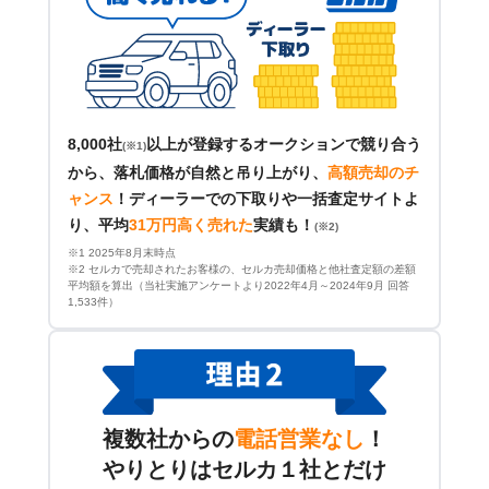
8,000社
以上が登録するオークションで競り合う
(※1)
から、落札価格が自然と吊り上がり、
高額売却のチ
ャンス
！
ディーラーでの下取りや一括査定サイトよ
り、平均
31万円高く売れた
実績も！
(※2)
※1 2025年8月末時点
※2 セルカで売却されたお客様の、セルカ売却価格と他社査定額の差額
平均額を算出（当社実施アンケートより2022年4月～2024年9月 回答
1,533件）
複数社からの
電話営業なし
！
やりとりはセルカ１社とだけ