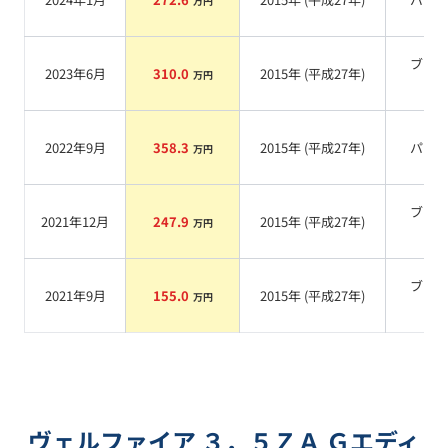
万円
ブラ
2023年6月
310.0
2015
年 (
平成27年
)
万円
系
2022年9月
358.3
2015
年 (
平成27年
)
パー
万円
ブラ
2021年12月
247.9
2015
年 (
平成27年
)
万円
系
ブラ
2021年9月
155.0
2015
年 (
平成27年
)
万円
系
ヴェルファイア ３．５ＺＡ Ｇエディ