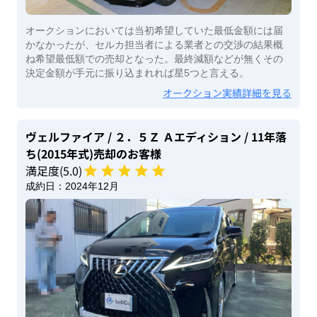
オークションにおいては当初希望していた最低金額には届
かなかったが、セルカ担当者による業者との交渉の結果概
ね希望最低額での売却となった。最終減額などが無くその
決定金額が手元に振り込まれれば星5つと言える。
オークション実績詳細を見る
ヴェルファイア
/ ２．５Ｚ Ａエディション
/ 11年落
ち(2015年式)
売却のお客様
満足度(
5
.0)
成約日：
2024年12月