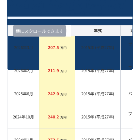
ィション/11年落ち(2015年式)のオー
クションデータ一覧
査定時期
セルカ実績
年式
カラ
横にスクロールできます
ブラ
2026年3月
207.5
2015
年 (
平成27年
)
万円
系
ブラ
2026年2月
211.9
2015
年 (
平成27年
)
万円
系
2025年6月
242.0
2015
年 (
平成27年
)
パー
万円
ブラ
2024年10月
240.2
2015
年 (
平成27年
)
万円
系
2024年1月
272.6
2015
年 (
平成27年
)
パー