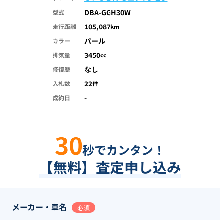
DBA-GGH30W
型式
105,087
走行距離
km
パール
カラー
3450
排気量
cc
なし
修復歴
22
入札数
件
-
成約日
30
秒でカンタン！
【無料】査定申し込み
メーカー・車名
必須