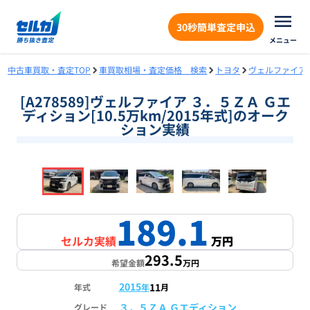
30秒簡単査定申込
メニュー
中古車買取・査定TOP
車買取相場・査定価格 検索
トヨタ
ヴェルファイア
[A278589]ヴェルファイア ３．５ＺＡ Ｇエ
ディション[10.5万km/2015年式]のオーク
ション実績
❮
❯
1
/
18
189.1
セルカ実績
万円
293.5
希望金額
万円
2015
11
年式
年
月
３．５ＺＡ Ｇエディション
グレード