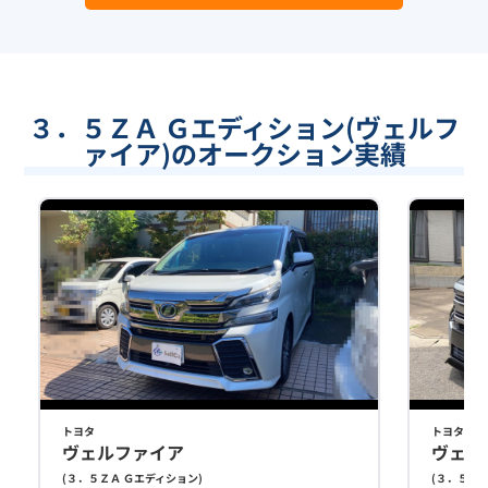
３．５ＺＡ Ｇエディション(ヴェルフ
ァイア)のオークション実績
トヨタ
トヨタ
ヴェルファイア
ヴェル
(
３．５ＺＡ Ｇエディション
)
(
３．５ＺＡ