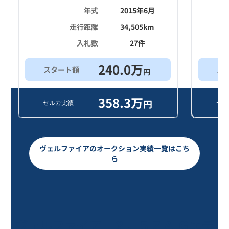
年式
2015年6月
走行距離
34,505
km
入札数
27
件
240.0
万
スタート額
ス
円
358.3
万
円
セルカ実績
セル
ヴェルファイアのオークション実績一覧はこち
ら
ヴェルファイア ３．５ＺＡ Ｇエデ