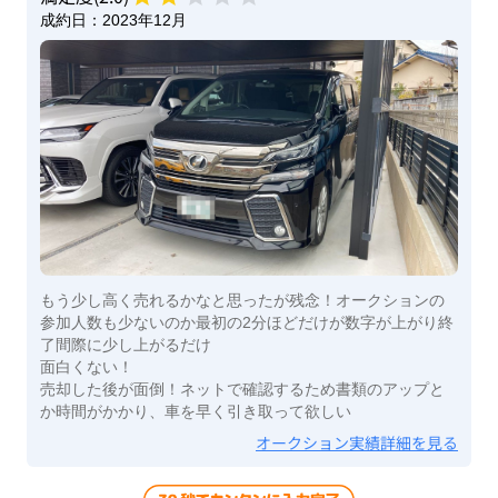
成約日：
2023年12月
もう少し高く売れるかなと思ったが残念！オークションの
参加人数も少ないのか最初の2分ほどだけが数字が上がり終
了間際に少し上がるだけ
面白くない！
売却した後が面倒！ネットで確認するため書類のアップと
か時間がかかり、車を早く引き取って欲しい
オークション実績詳細を見る