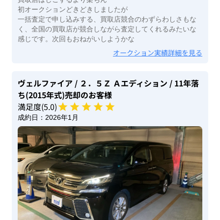
初オークションどきどきしましたが
一括査定で申し込みする、買取店競合のわずらわしさもな
く、全国の買取店が競合しながら査定してくれるみたいな
感じです。次回もおねがいしようかな
オークション実績詳細を見る
ヴェルファイア
/ ２．５Ｚ Ａエディション
/ 11年落
ち(2015年式)
売却のお客様
満足度(
5
.0)
成約日：
2026年1月