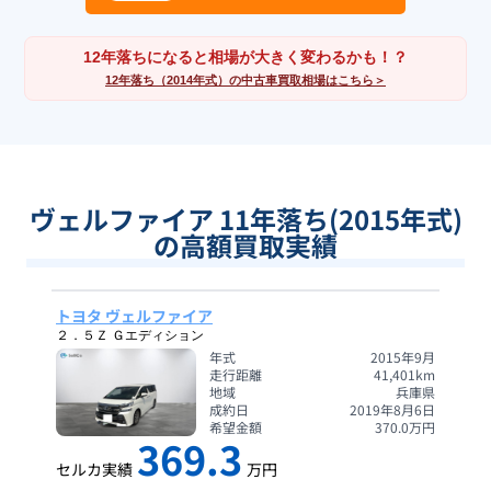
12年落ちになると相場が大きく変わるかも！？
12年落ち（2014年式）の中古車買取相場はこちら＞
ヴェルファイア 11年落ち(2015年式)
の高額買取実績
トヨタ ヴェルファイア
２．５Ｚ Ｇエディション
年式
2015年9月
走行距離
41,401
km
地域
兵庫県
成約日
2019年8月6日
希望金額
370.0
万円
369.3
セルカ実績
万円