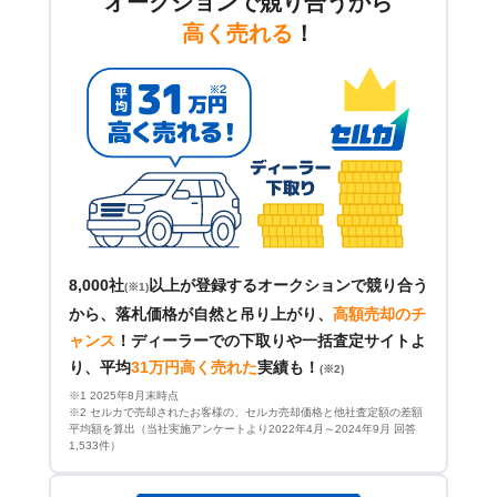
オークションで競り合うから
高く売れる
！
8,000社
以上が登録するオークションで競り合う
(※1)
から、落札価格が自然と吊り上がり、
高額売却のチ
ャンス
！
ディーラーでの下取りや一括査定サイトよ
り、平均
31万円高く売れた
実績も！
(※2)
※1 2025年8月末時点
※2 セルカで売却されたお客様の、セルカ売却価格と他社査定額の差額
平均額を算出（当社実施アンケートより2022年4月～2024年9月 回答
1,533件）