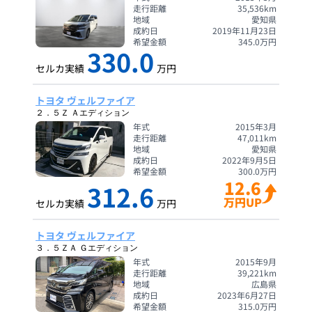
走行距離
35,536
km
地域
愛知県
成約日
2019年11月23日
希望金額
345.0
万円
330.0
セルカ実績
万円
トヨタ ヴェルファイア
２．５Ｚ Ａエディション
年式
2015年3月
走行距離
47,011
km
地域
愛知県
成約日
2022年9月5日
希望金額
300.0
万円
12.6
312.6
万円UP
セルカ実績
万円
トヨタ ヴェルファイア
３．５ＺＡ Ｇエディション
年式
2015年9月
走行距離
39,221
km
地域
広島県
成約日
2023年6月27日
希望金額
315.0
万円