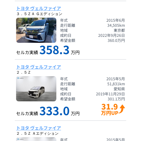
トヨタ ヴェルファイア
３．５ＺＡ Ｇエディション
年式
2015年6月
走行距離
34,505
km
地域
東京都
成約日
2022年9月26日
希望金額
360.0
万円
358.3
セルカ実績
万円
トヨタ ヴェルファイア
２．５Ｚ
年式
2015年5月
走行距離
51,831
km
地域
愛知県
成約日
2019年11月29日
希望金額
301.1
万円
31.9
333.0
万円UP
セルカ実績
万円
トヨタ ヴェルファイア
２．５Ｚ Ａエディション
年式
2015年5月