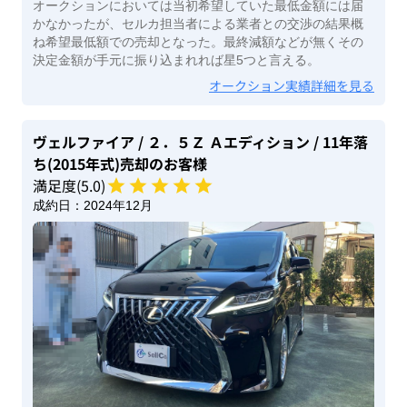
オークションにおいては当初希望していた最低金額には届
かなかったが、セルカ担当者による業者との交渉の結果概
ね希望最低額での売却となった。最終減額などが無くその
決定金額が手元に振り込まれれば星5つと言える。
オークション実績詳細を見る
ヴェルファイア
/ ２．５Ｚ Ａエディション
/ 11年落
ち(2015年式)
売却のお客様
満足度(
5
.0)
成約日：
2024年12月