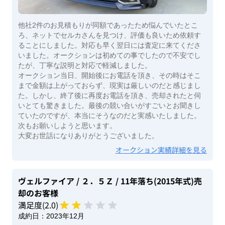
他社2件のお見積もりが同額であったため悩んでいたとこ
ろ、ネットでセルカさんを見つけ、評価も良いため依頼す
ることにしました。対応も早く翌日には査定に来てくださ
いました。オークションは初めての事でしたので不安でし
たが、丁寧な説明と対応で軽減しました。
オークション当日、開始後にお電話を頂き、その時はそこ
まで金額は上がっておらず、現実は厳しいのだと感じまし
た。しかし、終了後に再度お電話を頂き、売却されたと伺
いとても驚きました。最後の競い合いがすごいとお聞きし
ていたのですが、本当にそうなのだと実感いたしました。
次もお願いしようと思います。
大変お世話になりありがとうございました。
オークション実績詳細を見る
ヴェルファイア
/ ２．５Ｚ
/ 11年落ち(2015年式)
売
却のお客様
満足度(
2
.0)
成約日：
2023年12月