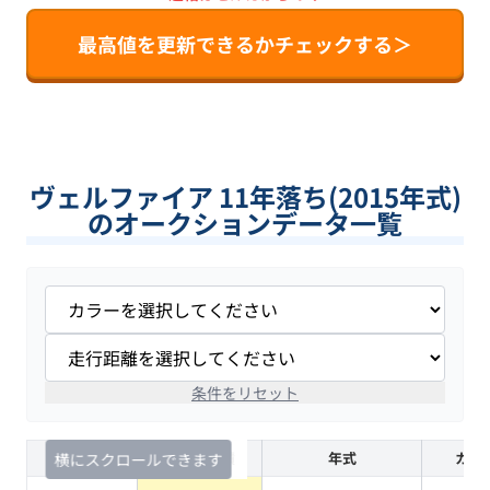
最高値を更新できるかチェックする＞
ヴェルファイア 11年落ち(2015年式)
のオークションデータ一覧
条件をリセット
査定時期
セルカ実績
年式
カラ
横にスクロールできます