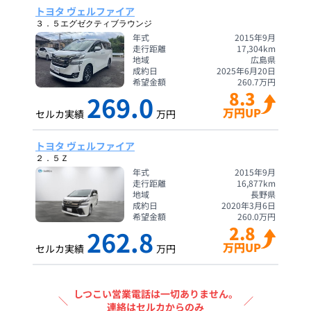
トヨタ ヴェルファイア
３．５エグゼクティブラウンジ
年式
2015年9月
走行距離
17,304
km
地域
広島県
成約日
2025年6月20日
希望金額
260.7
万円
8.3
269.0
万円UP
セルカ実績
万円
トヨタ ヴェルファイア
２．５Ｚ
年式
2015年9月
走行距離
16,877
km
地域
長野県
成約日
2020年3月6日
希望金額
260.0
万円
2.8
262.8
万円UP
セルカ実績
万円
しつこい営業電話は一切ありません。
＼
／
連絡はセルカからのみ