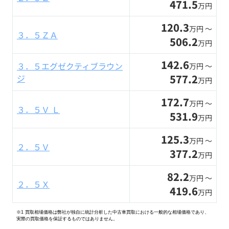
471.5
万円
120.3
万円 〜
３．５ＺＡ
506.2
万円
142.6
３．５エグゼクティブラウン
万円 〜
577.2
ジ
万円
172.7
万円 〜
３．５Ｖ Ｌ
531.9
万円
125.3
万円 〜
２．５Ｖ
377.2
万円
82.2
万円 〜
２．５Ｘ
419.6
万円
※1 買取相場価格は弊社が独自に統計分析した中古車買取における一般的な相場価格であり、
実際の買取価格を保証するものではありません。