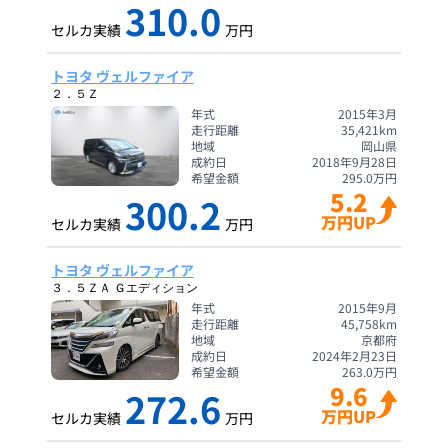
310.0
セルカ実績
万円
トヨタ ヴェルファイア
２．５Ｚ
年式
2015年3月
走行距離
35,421
km
地域
岡山県
成約日
2018年9月28日
希望金額
295.0
万円
5.2
300.2
万円UP
セルカ実績
万円
トヨタ ヴェルファイア
３．５ＺＡ Ｇエディション
年式
2015年9月
走行距離
45,758
km
地域
京都府
成約日
2024年2月23日
希望金額
263.0
万円
9.6
272.6
万円UP
セルカ実績
万円