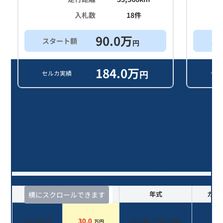
入札数
18
件
90.0
万
スタート額
ス
円
184.0
万
円
セルカ実績
セル
ヴェルファイア ２．４Ｚ ゴールデ
ンアイズ/13年落ち(2013年式)のオー
クションデータ一覧
査定時期
セルカ実績
年式
カラ
横にスクロールできます
ブラ
2026年7月
30.0
2013
年 (
平成25年
)
万円