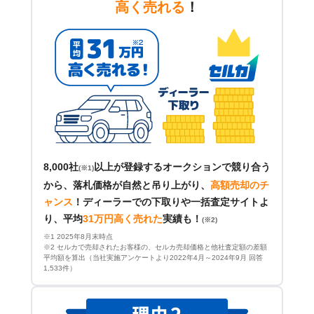
高く売れる
！
8,000社
以上が登録するオークションで競り合う
(※1)
から、落札価格が自然と吊り上がり、
高額売却のチ
ャンス
！
ディーラーでの下取りや一括査定サイトよ
り、平均
31万円高く売れた
実績も！
(※2)
※1 2025年8月末時点
※2 セルカで売却されたお客様の、セルカ売却価格と他社査定額の差額
平均額を算出（当社実施アンケートより2022年4月～2024年9月 回答
1,533件）