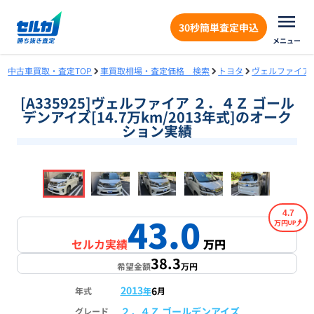
30秒簡単査定申込
メニュー
中古車買取・査定TOP
車買取相場・査定価格 検索
トヨタ
ヴェルファイア
[A335925]ヴェルファイア ２．４Ｚ ゴール
デンアイズ[14.7万km/2013年式]のオーク
ション実績
❮
❯
1
/
18
4.7
43.0
万円
セルカ実績
万円
38.3
希望金額
万円
2013
6
年式
年
月
２．４Ｚ ゴールデンアイズ
グレード