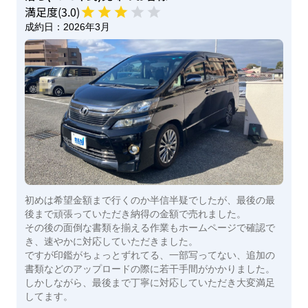
満足度(
3
.0)
成約日：
2026年3月
初めは希望金額まで行くのか半信半疑でしたが、最後の最
後まで頑張っていただき納得の金額で売れました。
その後の面倒な書類を揃える作業もホームページで確認で
き、速やかに対応していただきました。
ですが印鑑がちょっとずれてる、一部写ってない、追加の
書類などのアップロードの際に若干手間がかかりました。
しかしながら、最後まで丁寧に対応していただき大変満足
してます。