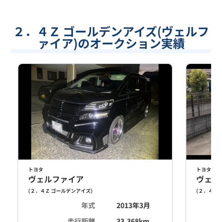
２．４Ｚ ゴールデンアイズ(ヴェルフ
ァイア)のオークション実績
トヨタ
トヨタ
ヴェルファイア
ヴェル
(
２．４Ｚ ゴールデンアイズ
)
(
２．４Ｚ 
年式
2013年3月
走行距離
33,368
km