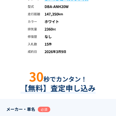
DBA-ANH20W
型式
147,350
走行距離
km
ホワイト
カラー
2360
排気量
cc
なし
修復歴
15
入札数
件
2026
3
9
成約日
年
月
日
30
秒でカンタン！
【無料】査定申し込み
メーカー・車名
必須