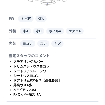
FW
トビ石
傷A
外装
小A
小U
ホイルA
エアロA
内装
ヨゴレ
スレ
キズ
査定スタッフのコメント
ステアリングカバー
トリムスレ・ウスヨゴレ
シートフチスレ・シワ
シートウスヨゴレ
ドアトリムPアセ？【画像参照】
外装ウスA多
左FドアウスA3
Fバンパー底スリA