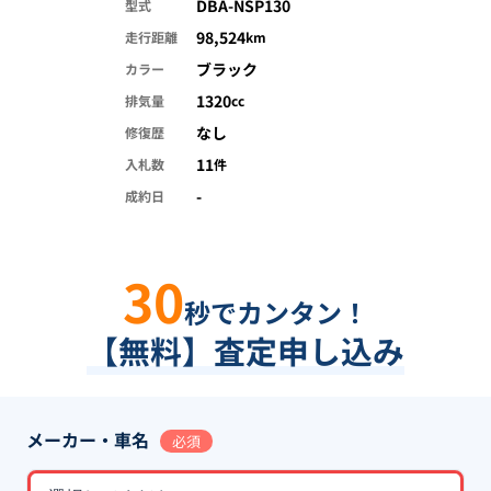
DBA-NSP130
型式
98,524
走行距離
km
ブラック
カラー
1320
排気量
cc
なし
修復歴
11
入札数
件
-
成約日
30
秒でカンタン！
【無料】査定申し込み
メーカー・車名
必須