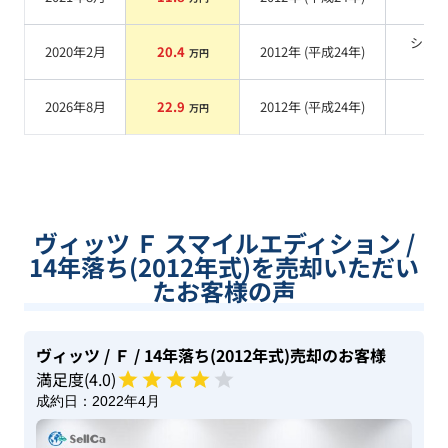
系
シル
2020年2月
20.4
2012
年 (
平成24年
)
万円
系
2026年8月
22.9
2012
年 (
平成24年
)
系
万円
ヴィッツ Ｆ スマイルエディション /
14年落ち(2012年式)を売却いただい
たお客様の声
ヴィッツ
/ Ｆ
/ 14年落ち(2012年式)
売却のお客様
満足度(
4
.0)
成約日：
2022年4月