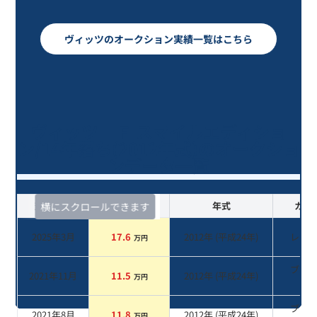
ヴィッツのオークション実績一覧はこちら
ヴィッツ Ｆ スマイルエディショ
ン/14年落ち(2012年式)のオークショ
ンデータ一覧
査定時期
セルカ実績
年式
カラ
横にスクロールできます
2025年3月
17.6
2012
年 (
平成24年
)
レッ
万円
ブラ
2021年11月
11.5
2012
年 (
平成24年
)
万円
系
ブラ
2021年8月
11.8
2012
年 (
平成24年
)
万円