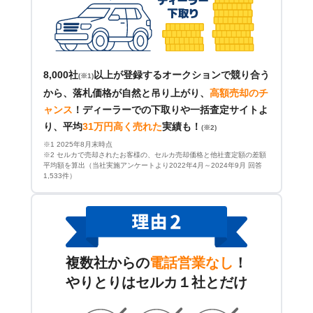
8,000社
以上が登録するオークションで競り合う
(※1)
から、落札価格が自然と吊り上がり、
高額売却のチ
ャンス
！
ディーラーでの下取りや一括査定サイトよ
り、平均
31万円高く売れた
実績も！
(※2)
※1 2025年8月末時点
※2 セルカで売却されたお客様の、セルカ売却価格と他社査定額の差額
平均額を算出（当社実施アンケートより2022年4月～2024年9月 回答
1,533件）
複数社からの
電話営業なし
！
やりとりはセルカ１社とだけ