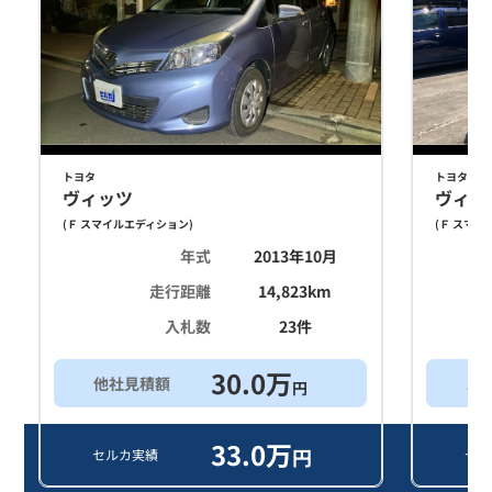
トヨタ
トヨタ
ヴィッツ
ヴィッ
(
Ｆ スマイルエディション
)
(
Ｆ スマイ
年式
2013年10月
走行距離
14,823
km
入札数
23
件
30.0
万
他社見積額
ス
円
33.0
万
円
セルカ実績
セル