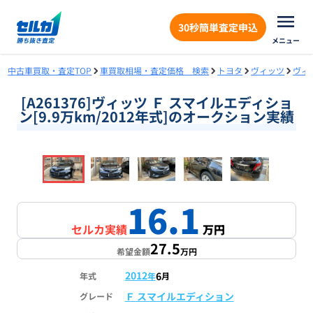
30秒簡単査定申込
メニュー
中古車買取・査定TOP
車買取相場・査定価格 検索
トヨタ
ヴィッツ
ヴィ
[A261376]ヴィッツ Ｆ スマイルエディショ
ン[9.9万km/2012年式]のオークション実績
❮
❯
1
/
18
16.1
セルカ実績
万円
27.5
希望金額
万円
2012
6
年式
年
月
Ｆ スマイルエディション
グレード