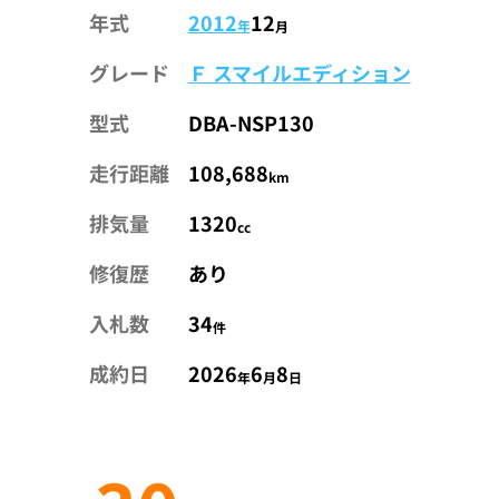
年式
2012
12
年
月
グレード
Ｆ スマイルエディション
型式
DBA-NSP130
走行距離
108,688
km
排気量
1320
cc
修復歴
あり
入札数
34
件
成約日
2026
6
8
年
月
日