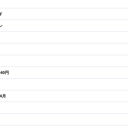
ド
ン
340円
年4月