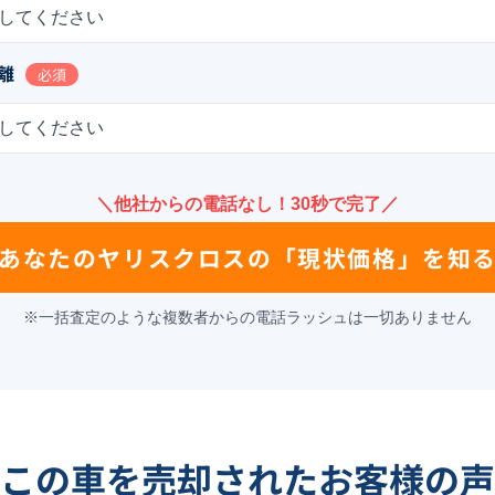
してください
離
必須
してください
＼他社からの電話なし！30秒で完了／
あなたの
ヤリスクロス
の
「現状価格」を知
※一括査定のような複数者からの電話ラッシュは一切ありません
この車を売却されたお客様の声