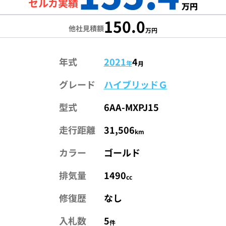
セルカ実績
万円
150.0
他社見積額
万円
年式
2021
4
年
月
グレード
ハイブリッドＧ
型式
6AA-MXPJ15
走行距離
31,506
km
カラー
ゴールド
排気量
1490
cc
修復歴
なし
入札数
5
件