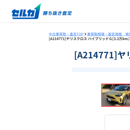
中古車買取・査定TOP
車買取相場・査定価格 検
[A214771]ヤリスクロス ハイブリッドＧ[3.2万k
[A214771
❮