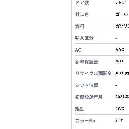
ドア数
5
ドア
外装色
ゴール
燃料
ガソリ
輸入区分
-
AC
AAC
新車保証書
あり
リサイクル預託金
あり 8
シフト位置
-
初度登録年月
2021
駆動
4WD
カラーNo
2TY