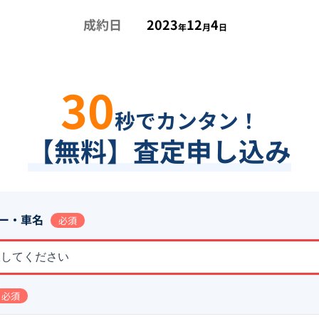
成約日
2023
12
4
年
月
日
30
秒でカンタン！
【無料】査定申し込み
ー・車名
必須
択してください
必須