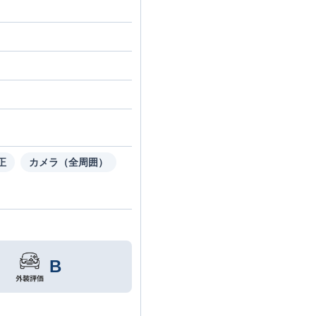
正
カメラ（全周囲）
B