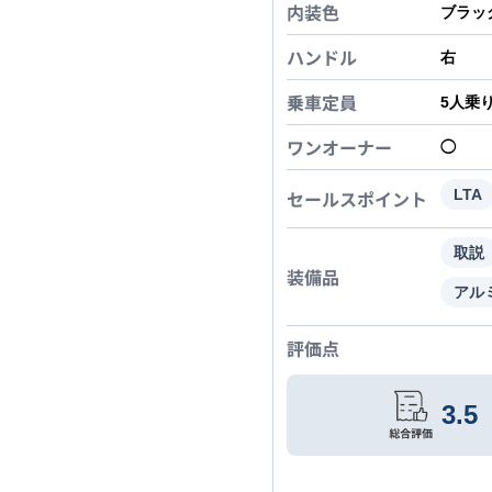
内装色
ブラッ
ハンドル
右
乗車定員
5
人乗
ワンオーナー
◯
セールスポイント
LTA
取説
装備品
アル
評価点
3.5