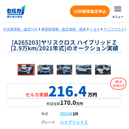
30秒簡単査定申込
メニュー
中古車買取・査定TOP
車買取相場・査定価格 検索
トヨタ
ヤリスクロス
[A265203]ヤリスクロス ハイブリッドＺ
[2.9万km/2021年式]のオークション実績
❮
❯
1
/
18
46.4
216.4
万円
セルカ実績
万円
170.0
希望金額
万円
2021
3
年式
年
月
ハイブリッドＺ
グレード