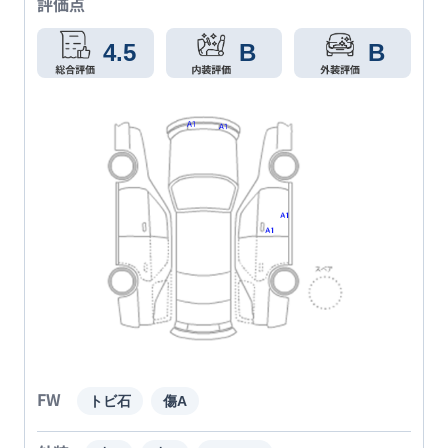
評価点
4.5
B
B
FW
トビ石
傷A