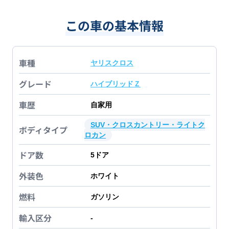
この車の基本情報
車種
ヤリスクロス
グレード
ハイブリッドＺ
車歴
自家用
SUV・クロスカントリー・ライトク
ボディタイプ
ロカン
ドア数
5
ドア
外装色
ホワイト
燃料
ガソリン
輸入区分
-