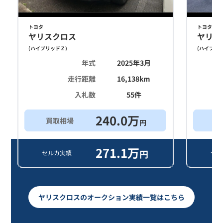
トヨタ
トヨタ
ヤリスクロス
ヤリス
(
ハイブリッドＺ
)
(
ハイブリ
年式
2025年3月
走行距離
16,138
km
入札数
55
件
240.0
万
買取相場
買
円
271.1
万
円
セルカ実績
セル
ヤリスクロスのオークション実績一覧はこちら