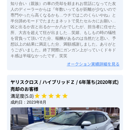
知り合い（親族）の車の売却を頼まれお世話になってた友
人のディーラーからは『年数いってるが距離が少ないので
専門やったら高くなるかも…ウチではこのくらいやね』と
半分諦めモードでたまたまネットで見たセルカにお願い…
凶と出るか吉と出るか一か八かでしたが、担当者に任せた
所、大吉を超えて狂が出ました…笑嬉、もしもの時の犠牲
を背負って頂いてた分、報酬があるのは当然だと思い、予
想以上の結果に満足した分、満額感謝しました。ありがと
うございました。終了間際にガンガン上がっていくドキド
キ感は半端なかったです。笑笑
オークション実績詳細を見る
ヤリスクロス
/ ハイブリッドＺ
/ 6年落ち(2020年式)
売却のお客様
満足度(
5
.0)
成約日：
2023年8月