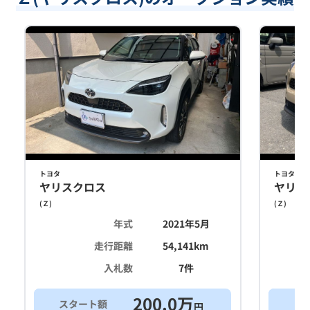
トヨタ
トヨタ
ヤリスクロス
ヤリス
(
Ｚ
)
(
Ｚ
)
年式
2021年5月
走行距離
54,141
km
入札数
7
件
200.0
万
スタート額
買
円