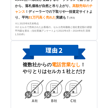
から、落札価格が自然と吊り上がり、
高額売却のチ
ャンス
！
ディーラーでの下取りや一括査定サイトよ
り、平均
31万円高く売れた
実績も！
(※2)
※1 2025年8月末時点
※2 セルカで売却されたお客様の、セルカ売却価格と他社査定額の差額
平均額を算出（当社実施アンケートより2022年4月～2024年9月 回答
1,533件）
複数社からの
電話営業なし
！
やりとりはセルカ１社とだけ