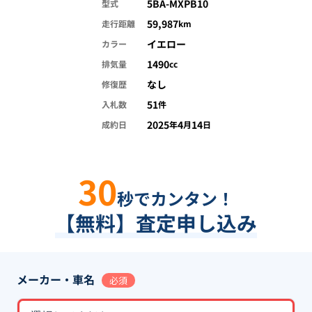
5BA-MXPB10
型式
59,987
走行距離
km
イエロー
カラー
1490
排気量
cc
なし
修復歴
51
入札数
件
2025
4
14
成約日
年
月
日
30
秒でカンタン！
【無料】査定申し込み
メーカー・車名
必須