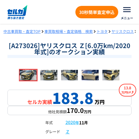
30秒簡単査定申込
メニュー
中古車買取・査定TOP
車買取相場・査定価格 検索
トヨタ
ヤリスクロス
[A273026]ヤリスクロス Ｚ[6.0万km/2020
年式]のオークション実績
❮
❯
1
/
18
13.8
183.8
万円
セルカ実績
万円
170.0
他社見積額
万円
2020
11
年式
年
月
Ｚ
グレード