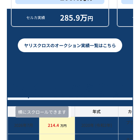
285.9
万
円
セルカ実績
セル
ヤリスクロスのオークション実績一覧はこちら
ヤリスクロス Ｚ/6年落ち(2020年
式)のオークションデータ一覧
査定時期
セルカ実績
年式
カラー
横にスクロールできます
ブラッ
2026年7月
214.4
2020
年 (
令和2年
)
万円
系
ホワイ