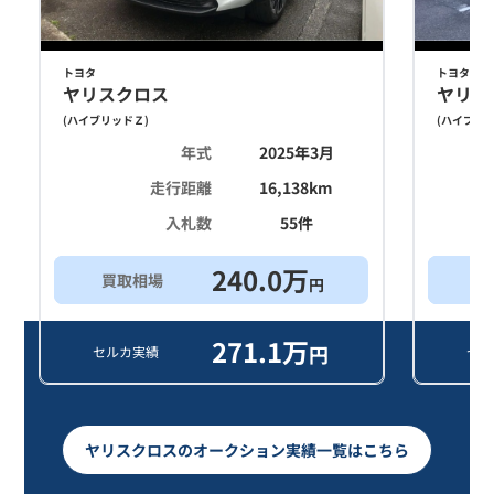
トヨタ
トヨタ
ヤリスクロス
ヤリス
(
ハイブリッドＺ
)
(
ハイブリ
年式
2025年3月
走行距離
16,138
km
入札数
55
件
240.0
万
買取相場
買
円
271.1
万
円
セルカ実績
セル
ヤリスクロスのオークション実績一覧はこちら