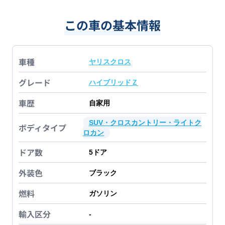
この車の基本情報
車種
ヤリスクロス
グレード
ハイブリッドＺ
車歴
自家用
SUV・クロスカントリー・ライトク
ボディタイプ
ロカン
ドア数
5
ドア
外装色
ブラック
燃料
ガソリン
輸入区分
-