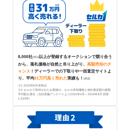
8,000社
以上が登録するオークションで競り合う
(※1)
から、落札価格が自然と吊り上がり、
高額売却のチ
ャンス
！
ディーラーでの下取りや一括査定サイトよ
り、平均
31万円高く売れた
実績も！
(※2)
※1 2025年8月末時点
※2 セルカで売却されたお客様の、セルカ売却価格と他社査定額の差額
平均額を算出（当社実施アンケートより2022年4月～2024年9月 回答
1,533件）