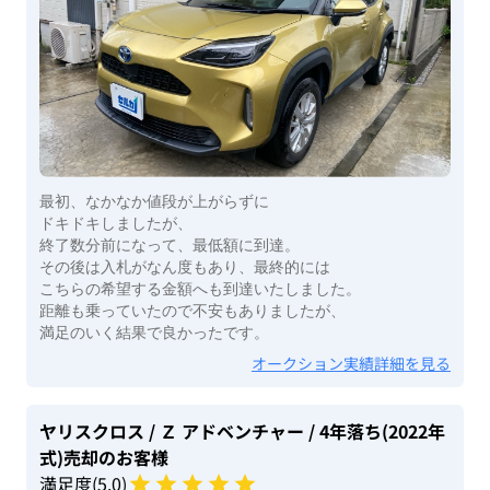
最初、なかなか値段が上がらずに
ドキドキしましたが、
終了数分前になって、最低額に到達。
その後は入札がなん度もあり、最終的には
こちらの希望する金額へも到達いたしました。
距離も乗っていたので不安もありましたが、
満足のいく結果で良かったです。
オークション実績詳細を見る
ヤリスクロス
/ Ｚ アドベンチャー
/ 4年落ち(2022年
式)
売却のお客様
満足度(
5
.0)