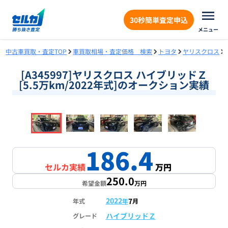
30秒簡単査定申込
メニュー
中古車買取・査定TOP
車買取相場・査定価格 検索
トヨタ
ヤリスクロス
[A345997]ヤリスクロス ハイブリッドＺ
[5.5万km/2022年式]のオークション実績
❮
❯
1
/
18
186.4
セルカ実績
万円
250.0
希望金額
万円
2022
7
年式
年
月
ハイブリッドＺ
グレード