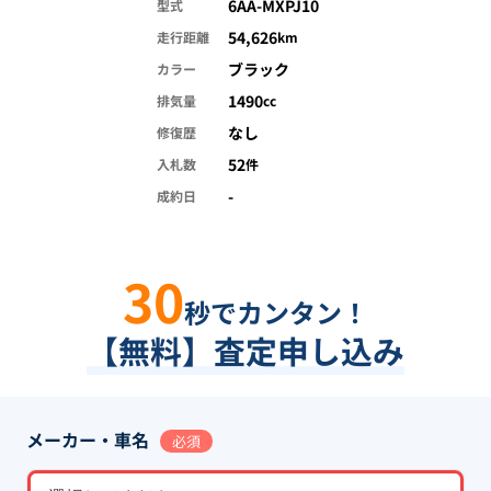
6AA-MXPJ10
型式
54,626
走行距離
km
ブラック
カラー
1490
排気量
cc
なし
修復歴
52
入札数
件
-
成約日
30
秒でカンタン！
【無料】査定申し込み
メーカー・車名
必須