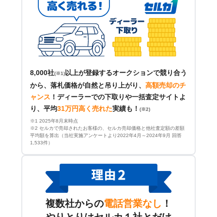
8,000社
以上が登録するオークションで競り合う
(※1)
から、落札価格が自然と吊り上がり、
高額売却のチ
ャンス
！
ディーラーでの下取りや一括査定サイトよ
り、平均
31万円高く売れた
実績も！
(※2)
※1 2025年8月末時点
※2 セルカで売却されたお客様の、セルカ売却価格と他社査定額の差額
平均額を算出（当社実施アンケートより2022年4月～2024年9月 回答
1,533件）
複数社からの
電話営業なし
！