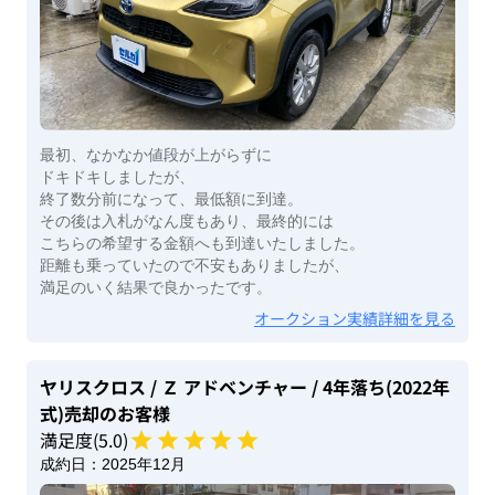
最初、なかなか値段が上がらずに
ドキドキしましたが、
終了数分前になって、最低額に到達。
その後は入札がなん度もあり、最終的には
こちらの希望する金額へも到達いたしました。
距離も乗っていたので不安もありましたが、
満足のいく結果で良かったです。
オークション実績詳細を見る
ヤリスクロス
/ Ｚ アドベンチャー
/ 4年落ち(2022年
式)
売却のお客様
満足度(
5
.0)
成約日：
2025年12月