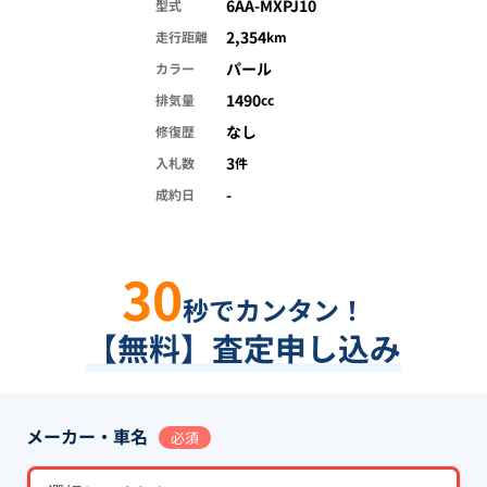
6AA-MXPJ10
型式
2,354
走行距離
km
パール
カラー
1490
排気量
cc
なし
修復歴
3
入札数
件
-
成約日
30
秒でカンタン！
【無料】査定申し込み
メーカー・車名
必須