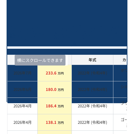
ヤリスクロス ハイブリッドＺ/4年
落ち(2022年式)のオークションデー
タ一覧
査定時期
セルカ実績
年式
カラー
横にスクロールできます
ホワイ
2026年7月
233.6
2022
年 (
令和4年
)
万円
系
シルバ
2026年6月
180.0
2022
年 (
令和4年
)
万円
系
ブラッ
2026年4月
186.4
2022
年 (
令和4年
)
万円
系
ゴール
2026年4月
138.1
2022
年 (
令和4年
)
万円
系