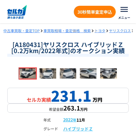
30秒簡単査定申込
メニュー
中古車買取・査定TOP
車買取相場・査定価格 検索
トヨタ
ヤリスクロス
[A180431]ヤリスクロス ハイブリッドＺ
[0.2万km/2022年式]のオークション実績
❮
❯
1
/
18
231.1
セルカ実績
万円
263.1
希望金額
万円
2022
11
年式
年
月
ハイブリッドＺ
グレード