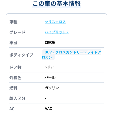
この車の基本情報
車種
ヤリスクロス
グレード
ハイブリッドＺ
車歴
自家用
SUV・クロスカントリー・ライトク
ボディタイプ
ロカン
ドア数
5
ドア
外装色
パール
燃料
ガソリン
輸入区分
-
AC
AAC