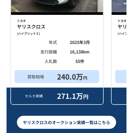
トヨタ
トヨタ
ヤリスクロス
ヤリス
(
ハイブリッドＺ
)
(
ハイブリ
年式
2025年3月
走行距離
16,138
km
入札数
55
件
240.0
万
買取相場
買
円
271.1
万
円
セルカ実績
セル
ヤリスクロスのオークション実績一覧はこちら