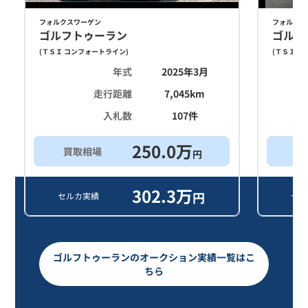
フォルクスワーゲン
フォルクス
ゴルフトゥーラン
ゴルフ
(
ＴＳＩ コンフォートライン
)
(
ＴＳＩ コ
年式
2025年3月
走行距離
7,045
km
入札数
107
件
250.0
万
買取相場
買
円
302.3
万
円
セルカ実績
セル
ゴルフトゥーランのオークション実績一覧はこ
ちら