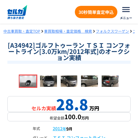
30秒簡単査定申込
メニュー
中古車買取・査定TOP
車買取相場・査定価格 検索
フォルクスワーゲン
ゴ
[A34942]ゴルフトゥーラン ＴＳＩ コンフォ
ートライン[3.0万km/2012年式]のオークシ
ョン実績
❮
❯
1
/
16
28.8
セルカ実績
万円
100.0
希望金額
万円
2012
9
年式
年
月
ＴＳＩ コンフォートライン
グレード