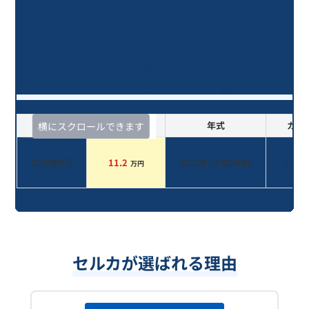
ゴルフトゥーラン ＴＳＩ コンフォ
ートライン/14年落ち(2012年式)のオ
ークションデータ一覧
査定時期
セルカ実績
年式
カラ
横にスクロールできます
2025年8月
11.2
2012
年 (
平成24年
)
レッ
万円
セルカが選ばれる理由