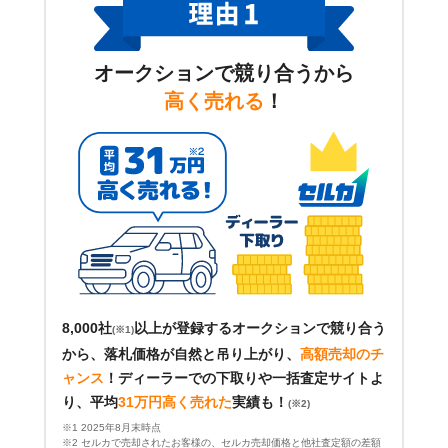
オークションで競り合うから
高く売れる
！
8,000社
以上が登録するオークションで競り合う
(※1)
から、落札価格が自然と吊り上がり、
高額売却のチ
ャンス
！
ディーラーでの下取りや一括査定サイトよ
り、平均
31万円高く売れた
実績も！
(※2)
※1 2025年8月末時点
※2 セルカで売却されたお客様の、セルカ売却価格と他社査定額の差額