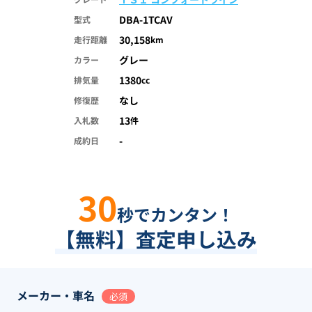
DBA-1TCAV
型式
30,158
走行距離
km
グレー
カラー
1380
排気量
cc
なし
修復歴
13
入札数
件
-
成約日
30
秒でカンタン！
【無料】査定申し込み
メーカー・車名
必須