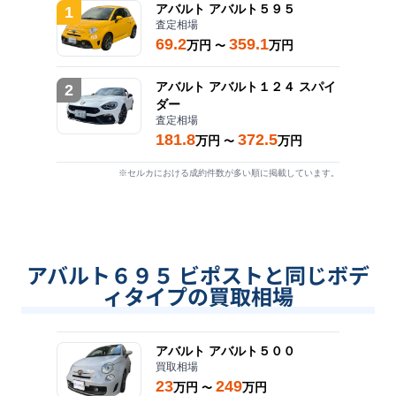
アバルト
アバルト５９５
1
査定相場
69.2
359.1
万円
万円
〜
アバルト
アバルト１２４ スパイ
2
ダー
査定相場
181.8
372.5
万円
万円
〜
※セルカにおける成約件数が多い順に掲載しています。
アバルト６９５ ビポストと同じボデ
ィタイプの買取相場
アバルト
アバルト５００
買取相場
23
249
万円
万円
〜