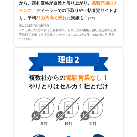
から、落札価格が自然と吊り上がり、
高額売却のチ
ャンス
！
ディーラーでの下取りや一括査定サイトよ
り、平均
31万円高く売れた
実績も！
(※2)
※1 2025年8月末時点
※2 セルカで売却されたお客様の、セルカ売却価格と他社査定額の差額
平均額を算出（当社実施アンケートより2022年4月～2024年9月 回答
1,533件）
複数社からの
電話営業なし
！
やりとりはセルカ１社とだけ