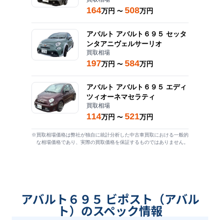
164
508
万円
万円
〜
アバルト
アバルト６９５ セッタ
ンタアニヴェルサーリオ
買取相場
197
584
万円
万円
〜
アバルト
アバルト６９５ エディ
ツィオーネマセラティ
買取相場
114
521
万円
万円
〜
※買取相場価格は弊社が独自に統計分析した中古車買取における一般的
な相場価格であり、実際の買取価格を保証するものではありません。
アバルト６９５ ビポスト（アバル
ト）のスペック情報