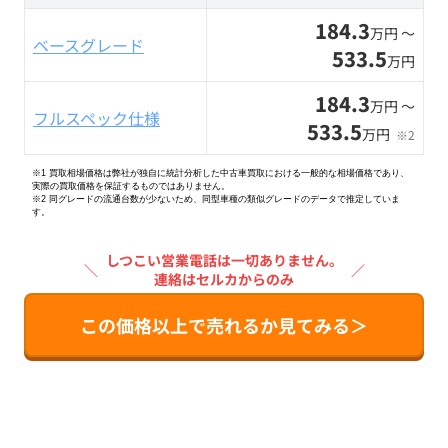
184.3
万円 〜
ベースグレード
533.5
万円
184.3
万円 〜
フルスペック仕様
533.5
万円
※2
※1 買取相場価格は弊社が独自に統計分析した中古車買取における一般的な相場価格であり、
実際の買取価格を保証するものではありません。
※2
同グレードの流通台数が少ないため、同型車種の類似グレードのデータで推定していま
す。
しつこい営業電話は一切ありません。
＼
／
連絡はセルカからのみ
この価格以上で売れるか見てみる＞