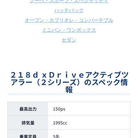
クーペ・スポーツ・スペシャリティ
ハッチバック
オープン・カブリオレ・コンバーチブル
ミニバン・ワンボックス
セダン
２１８ｄ ｘＤｒｉｖｅアクティブツ
アラー（２シリーズ）のスペック情
報
最高出力
150ps
排気量
1995cc
乗車定員
5名