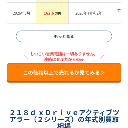
ホワ
2026年3月
162.6
2020
年 (
令和2年
)
万円
系
もっと見る
しつこい営業電話は一切ありません。
＼
／
連絡はセルカからのみ
この価格以上で売れるか見てみる＞
２１８ｄ ｘＤｒｉｖｅアクティブツ
アラー（２シリーズ）の年式別買取
相場