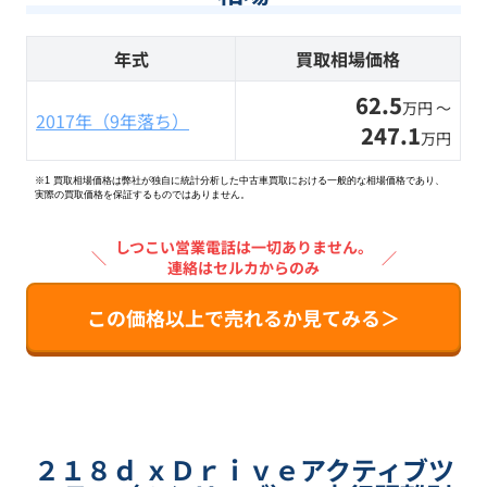
年式
買取相場価格
62.5
万円 〜
2017年（9年落ち）
247.1
万円
※1 買取相場価格は弊社が独自に統計分析した中古車買取における一般的な相場価格であり、
実際の買取価格を保証するものではありません。
しつこい営業電話は一切ありません。
＼
／
連絡はセルカからのみ
この価格以上で売れるか見てみる＞
２１８ｄ ｘＤｒｉｖｅアクティブツ