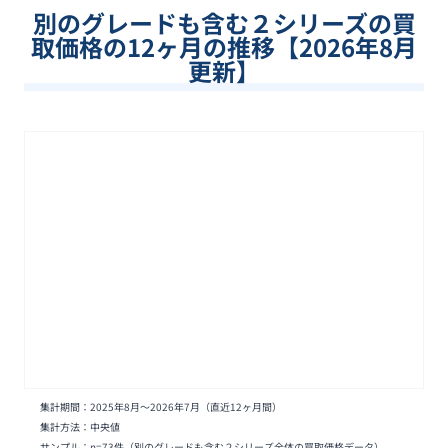
別のグレードも含む
２シリーズ
の買
取価格の12ヶ月の推移【
2026
年
8
月
更新】
集計期間：
2025年8月
〜
2026年7月
（直近12ヶ月間）
集計方法：中央値
サンプル：n=
73
件
（別のグレードも含む２シリーズ全体の買取価格データ）