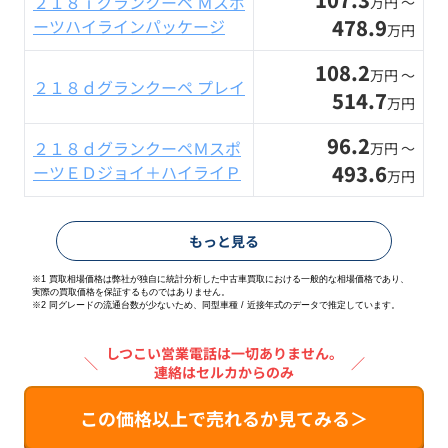
２１８ｉグランクーペ Ｍスポ
万円 〜
478.9
ーツハイラインパッケージ
万円
108.2
万円 〜
２１８ｄグランクーペ プレイ
514.7
万円
96.2
２１８ｄグランクーペＭスポ
万円 〜
493.6
ーツＥＤジョイ＋ハイライＰ
万円
もっと見る
※1 買取相場価格は弊社が独自に統計分析した中古車買取における一般的な相場価格であり、
実際の買取価格を保証するものではありません。
※2
同グレードの流通台数が少ないため、同型車種 / 近接年式のデータで推定しています。
しつこい営業電話は一切ありません。
＼
／
連絡はセルカからのみ
この価格以上で売れるか見てみる＞