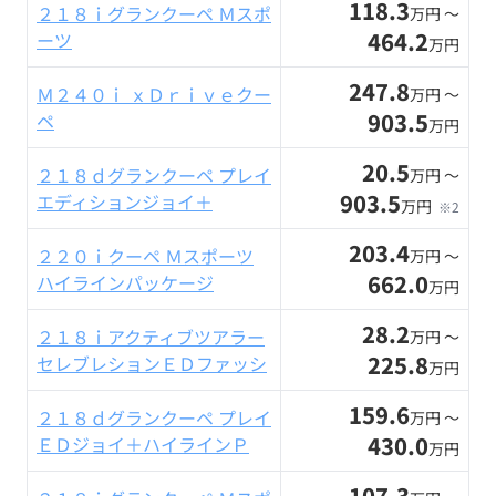
118.3
２１８ｉグランクーペ Ｍスポ
万円 〜
464.2
ーツ
万円
247.8
Ｍ２４０ｉ ｘＤｒｉｖｅクー
万円 〜
903.5
ペ
万円
20.5
２１８ｄグランクーペ プレイ
万円 〜
903.5
エディションジョイ＋
万円
※2
203.4
２２０ｉクーペ Ｍスポーツ
万円 〜
662.0
ハイラインパッケージ
万円
28.2
２１８ｉアクティブツアラー
万円 〜
225.8
セレブレションＥＤファッシ
万円
159.6
２１８ｄグランクーペ プレイ
万円 〜
430.0
ＥＤジョイ＋ハイラインＰ
万円
107.3