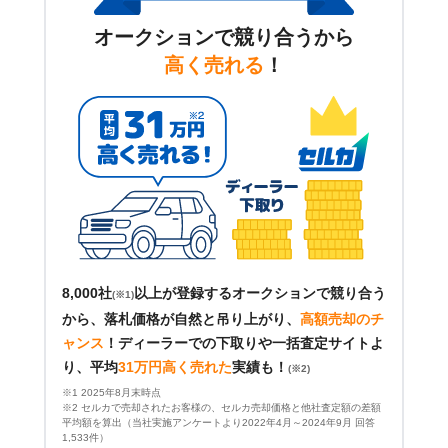
オークションで競り合うから
高く売れる
！
8,000社
以上が登録するオークションで競り合う
(※1)
から、落札価格が自然と吊り上がり、
高額売却のチ
ャンス
！
ディーラーでの下取りや一括査定サイトよ
り、平均
31万円高く売れた
実績も！
(※2)
※1 2025年8月末時点
※2 セルカで売却されたお客様の、セルカ売却価格と他社査定額の差額
平均額を算出（当社実施アンケートより2022年4月～2024年9月 回答
1,533件）