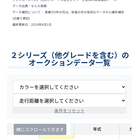
データ出典：セルカ実績
データ補完について ： 実績が0件の月は、前後の月の有効なデータから線形補完
(点線で表記)
最終更新日：
2026年8月1日
２シリーズ（他グレードを含む）の
オークションデータ一覧
条件をリセット
査定時期
セルカ実績
年式
カラ
横にスクロールできます