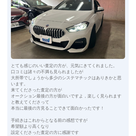
とても感じのいい査定の方が、元気にきてくれました。
口コミは諸々の不満も見られましたが
大所帯でしょうから多少のシステマチックはありきかと思
います。
来てくださった査定の方が
オークション最後の方が面白いですよ，楽しく見られます
と教えてくださって
本当に最後の方見ることできて面白かったです！
手続きはこれからとなる前の感想ですが
希望額より高くなり
設定くださった査定の方に感謝です