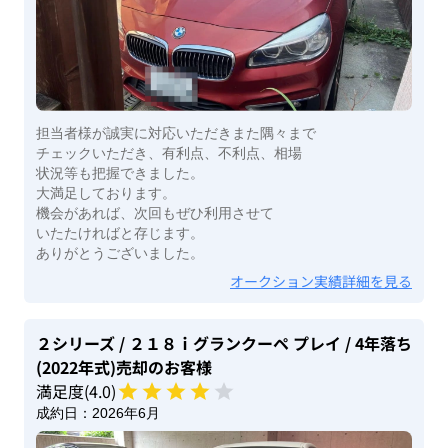
担当者様が誠実に対応いただきまた隅々まで
チェックいただき、有利点、不利点、相場
状況等も把握できました。
大満足しております。
機会があれば、次回もぜひ利用させて
いたたければと存じます。
ありがとうございました。
オークション実績詳細を見る
２シリーズ
/ ２１８ｉグランクーペ プレイ
/ 4年落ち
(2022年式)
売却のお客様
満足度(
4
.0)
成約日：
2026年6月