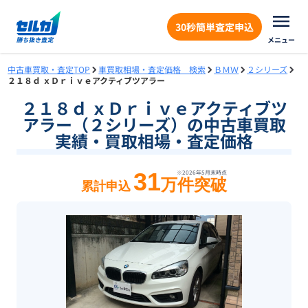
30秒簡単査定申込
メニュー
中古車買取・査定TOP
車買取相場・査定価格 検索
ＢＭＷ
２シリーズ
２１８ｄ ｘＤｒｉｖｅアクティブツアラー
２１８ｄ ｘＤｒｉｖｅアクティブツ
アラー（２シリーズ）の中古車買取
実績・買取相場・査定価格
31
※
2026年5月末
時点
万件突破
累計申込