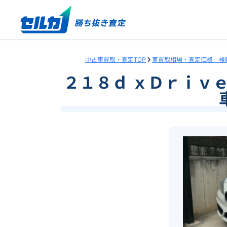
中古車買取・査定TOP
車買取相場・査定価格 検
２１８ｄ ｘＤｒｉｖ