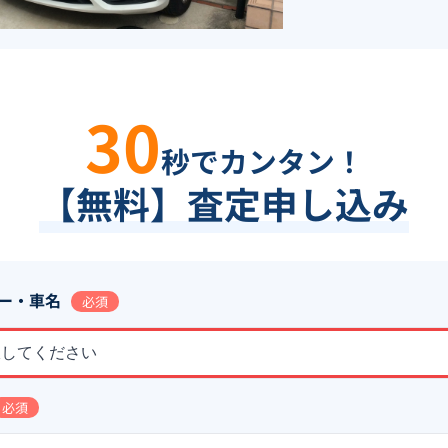
30
秒でカンタン！
【無料】査定申し込み
ー・車名
必須
択してください
必須