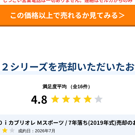
＼
しつこい営業電話は一切ありません。
連絡はセルカからのみ
この価格以上で売れるか見てみる＞
で２シリーズを売却いただいたお
満足度平均 （全
16
件）
4.8
２０ｉカブリオレ Ｍスポーツ
/ 7年落ち(2019年式)
売却の
成約日：
2026年7月