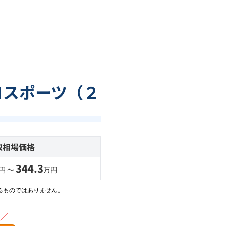
Ｍスポーツ（２
取相場価格
344.3
円 〜
万円
るものではありません。
／