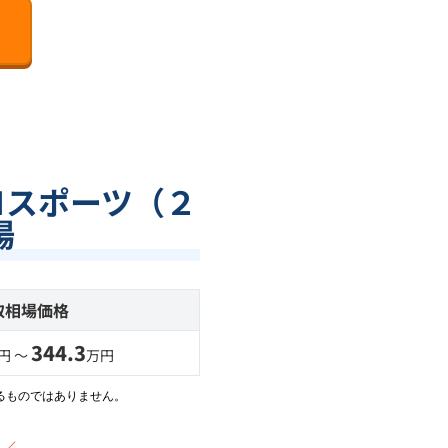
Ｍスポーツ（２
場
取相場価格
344.3
円 〜
万円
るものではありません。