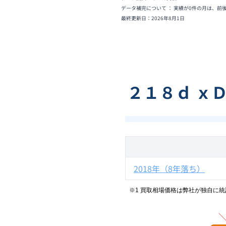
データ補完について ： 実績が0件の月は、前
最終更新日：
2026年8月1日
２１８ｄ ｘ
2018年（8年落ち）
※1 買取相場価格は弊社が独自に