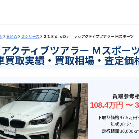
索
ＢＭＷ
２シリーズ
２１８ｄ ｘＤｒｉｖｅアクティブツアラー Ｍスポーツ
ｅアクティブツアラー Ｍスポー
車買取実績・買取相場・査定価
買取参考
108.4万円 〜 
下取り価格
97.5万円 
年式
2018年
走行距離
30,000k