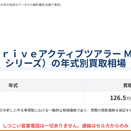
後の月の有効なデータから線形補完(点線で表記)
Ｄｒｉｖｅアクティブツアラー 
シリーズ）の年式別買取相場
年式
買
126.5
万
統計分析した中古車買取における一般的な相場価格であり、実際の買取価格を保証す
＼
しつこい営業電話は一切ありません。
連絡はセルカからのみ