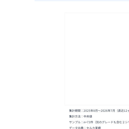
集計期間：
2025年8月
〜
2026年7月
（直近12
集計方法：中央値
サンプル：n=
73
件
（別のグレードも含む２シ
データ出典：セルカ実績