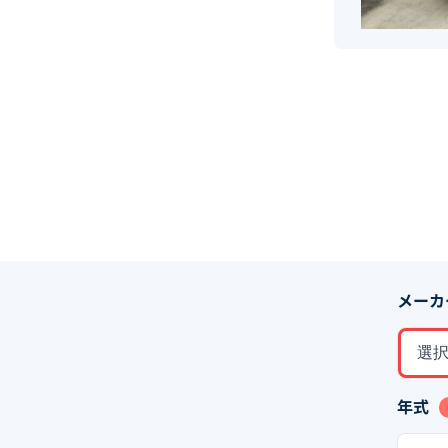
メーカ
選
年式