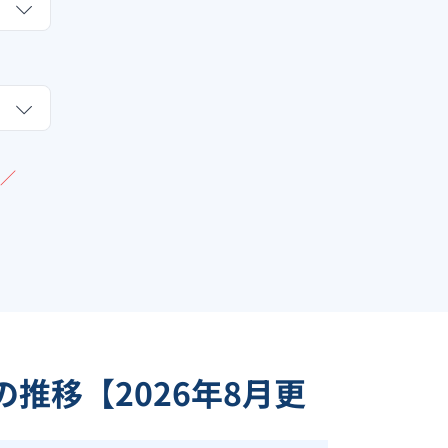
／
の推移【
2026
年
8
月更