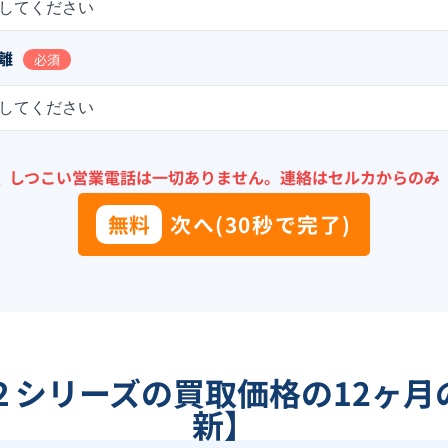
してください
離
必須
してください
＼
しつこい営業電話は一切ありません。
連絡はセルカからのみ
無料
次へ(30秒で完了)
２シリーズ
の買取価格の12ヶ月
新】