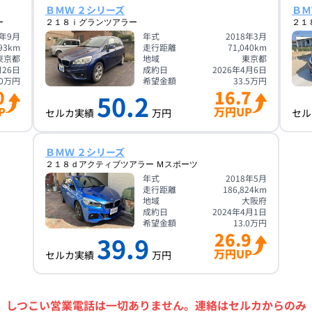
ＢＭＷ ２シリーズ
ＢＭ
ー
２１８ｉグランツアラー
２１
8年9月
年式
2018年3月
93
km
走行距離
71,040
km
東京都
地域
東京都
月26日
成約日
2026年4月6日
0
万円
希望金額
33.5
万円
0
16.7
50.2
P
万円UP
セルカ実績
万円
セル
ＢＭＷ ２シリーズ
２１８ｄアクティブツアラー Ｍスポーツ
年式
2018年5月
走行距離
186,824
km
地域
大阪府
成約日
2024年4月1日
希望金額
13.0
万円
26.9
39.9
万円UP
セルカ実績
万円
＼
しつこい営業電話は一切ありません。
連絡はセルカからのみ