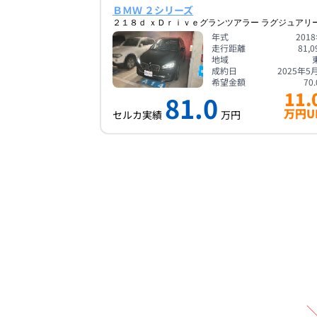
ＢＭＷ ２シリーズ
２１８ｄ ｘＤｒｉｖｅグランツアラー ラグジュアリ
年式
201
走行距離
81,0
地域
成約日
2025年5
希望金額
70.
11.
81.0
万円U
セルカ実績
万円