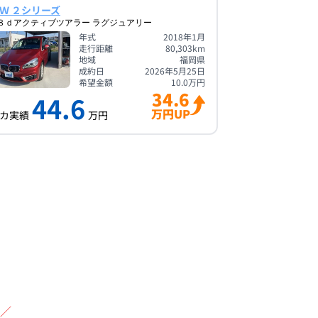
Ｗ ２シリーズ
８ｄアクティブツアラー ラグジュアリー
年式
2018年1月
走行距離
80,303
km
地域
福岡県
成約日
2026年5月25日
希望金額
10.0
万円
34.6
44.6
万円UP
カ実績
万円
／