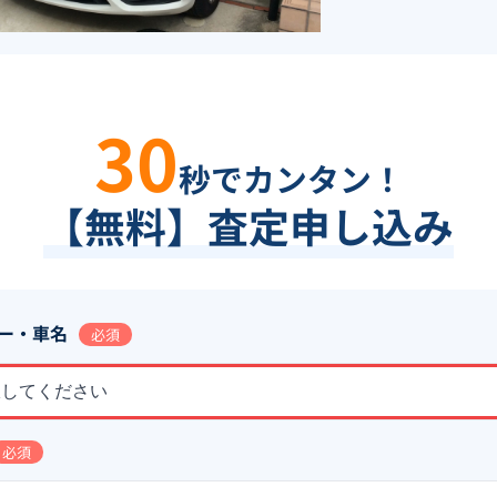
30
秒でカンタン！
【無料】査定申し込み
ー・車名
必須
択してください
必須