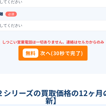
してください
離
必須
してください
＼
しつこい営業電話は一切ありません。
連絡はセルカからのみ
無料
次へ(30秒で完了)
２シリーズ
の買取価格の12ヶ月
新】