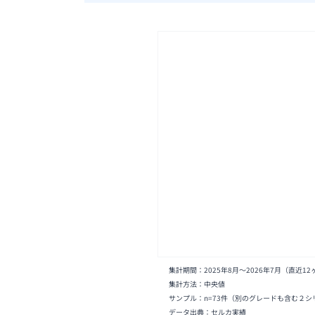
集計期間：
2025年8月
〜
2026年7月
（直近12
集計方法：中央値
サンプル：n=
73
件
（別のグレードも含む２シ
データ出典：セルカ実績