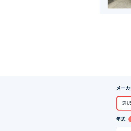
メーカ
選
年式