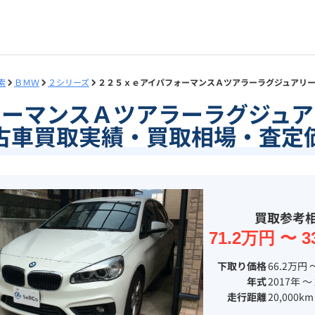
索
ＢＭＷ
２シリーズ
２２５ｘｅアイパフォーマンスＡツアラーラグジュアリ
ォーマンスＡツアラーラグジュア
古車買取実績・買取相場・査定
買取参考
71.2万円 〜 3
下取り価格
66.2万円 
年式
2017年 〜
走行距離
20,000km