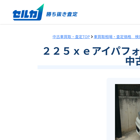
中古車買取・査定TOP
車買取相場・査定価格 検
２２５ｘｅアイパフ
中