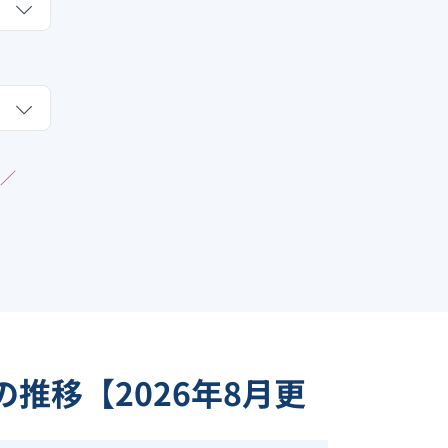
／
の推移【
2026
年
8
月更