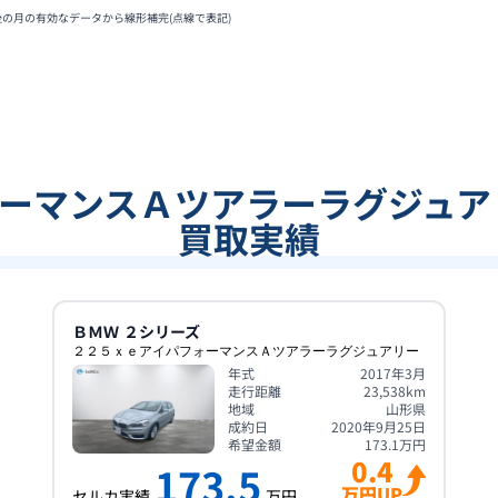
後の月の有効なデータから線形補完(点線で表記)
ーマンスＡツアラーラグジュア
買取実績
ＢＭＷ
２シリーズ
２２５ｘｅアイパフォーマンスＡツアラーラグジュアリー
年式
2017年3月
走行距離
23,538
km
地域
山形県
成約日
2020年9月25日
希望金額
173.1
万円
0.4
173.5
万円UP
セルカ実績
万円