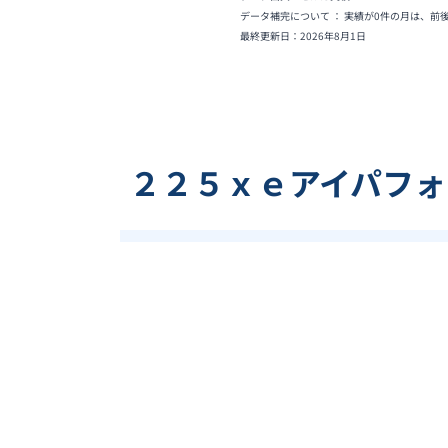
データ補完について ： 実績が0件の月は、前
最終更新日：
2026年8月1日
２２５ｘｅアイパフォ