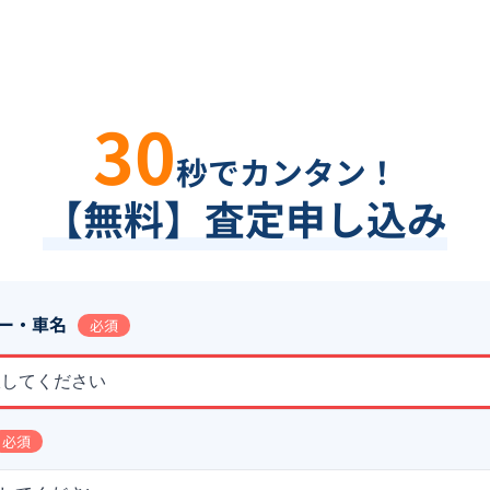
30
秒でカンタン！
【無料】査定申し込み
ー・車名
必須
択してください
必須