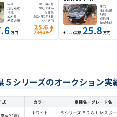
年式
2013年7月
年式
走行距離
90,825
km
走行距離
地域
兵庫県
地域
成約日
2024年1月8日
成約日
希望金額
22.0
万円
希望金額
25.6
.6
25.8
万円UP
万円
セルカ実績
万円
県５シリーズのオークション実
年式
カラー
車種名・グレード名
ホワイト
５シリーズ
５２８ｉ Ｍスポ
(
平成23年
)