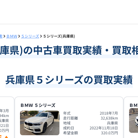
索
ＢＭＷ
５シリーズ
５シリーズ(兵庫県)
庫県
)の中古車買取実績・買取
兵庫県５シリーズの買取実績
ＢＭＷ
５シリーズ
ＢＭ
9年3月
年式
2018年7月
94
km
走行距離
32,638
km
兵庫県
地域
兵庫県
月21日
成約日
2022年11月18日
0
万円
希望金額
320.0
万円
6