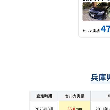
47
セルカ実績
兵庫
査定時期
セルカ実績
2026年3月
36.8
2011
年 
万円