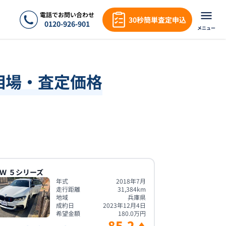
電話でお問い合わせ
30秒簡単査定申込
0120-926-901
メニュー
相場・査定価格
Ｗ
５シリーズ
年式
2018年7月
走行距離
31,384
km
地域
兵庫県
成約日
2023年12月4日
希望金額
180.0
万円
85.2