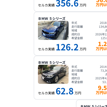
356.6
万円U
セルカ実績
万円
ＢＭＷ
５シリーズ
年式
201
走行距離
134,8
地域
成約日
2026年
希望金額
125.
1.2
126.2
万円U
セルカ実績
万円
ＢＭＷ
５シリーズ
年式
201
走行距離
73,3
地域
成約日
2025年
希望金額
53.
9.5
62.8
万円U
セルカ実績
万円
ＢＭＷ
５シリー