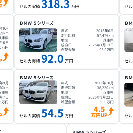
318.3
P
セルカ実績
万円
セル
ＢＭＷ
５シリーズ
ＢＭ
8年9月
年式
2015年6月
69
km
走行距離
57,476
km
兵庫県
地域
兵庫県
2月6日
成約日
2025年1月13日
0
万円
希望金額
95.0
万円
92.0
P
セルカ実績
万円
セル
ＢＭＷ
５シリーズ
ＢＭ
4年9月
年式
2015年10月
60
km
走行距離
38,220
km
兵庫県
地域
兵庫県
4月7日
成約日
2025年9月22日
3
万円
希望金額
50.0
万円
4.5
54.5
P
万円UP
セルカ実績
万円
セル
ズ
ＢＭＷ
５シリーズ