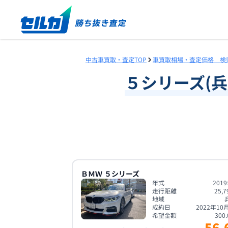
中古車買取・査定TOP
車買取相場・査定価格 検
５シリーズ
(
兵
ＢＭＷ
５シリーズ
年式
201
走行距離
25,7
地域
成約日
2022年10
希望金額
300.
56.