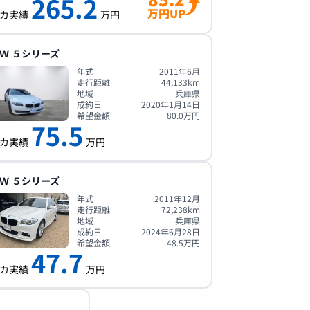
265.2
万円UP
カ実績
万円
Ｗ
５シリーズ
年式
2011年6月
走行距離
44,133
km
地域
兵庫県
成約日
2020年1月14日
希望金額
80.0
万円
75.5
カ実績
万円
Ｗ
５シリーズ
年式
2011年12月
走行距離
72,238
km
地域
兵庫県
成約日
2024年6月28日
希望金額
48.5
万円
47.7
カ実績
万円