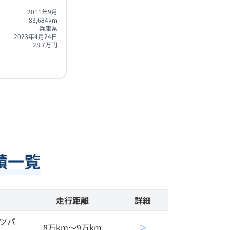
2011年9月
83,684
km
兵庫県
2023年4月24日
28.7
万円
績一覧
走行距離
詳細
ーツパ
8万km〜9万km
＞