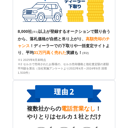
8,000社
以上が登録するオークションで競り合う
(※1)
から、落札価格が自然と吊り上がり、
高額売却のチ
ャンス
！
ディーラーでの下取りや一括査定サイトよ
り、平均
31万円高く売れた
実績も！
(※2)
※1 2025年8月末時点
※2 セルカで売却されたお客様の、セルカ売却価格と他社査定額の差額
平均額を算出（当社実施アンケートより2022年4月～2024年9月 回答
1,533件）
複数社からの
電話営業なし
！
やりとりはセルカ１社とだけ