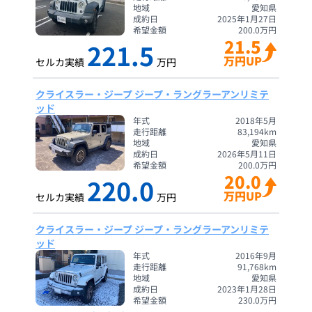
地域
愛知県
成約日
2025年1月27日
希望金額
200.0
万円
21.5
221.5
万円UP
セルカ実績
万円
クライスラー・ジープ ジープ・ラングラーアンリミテ
ッド
年式
2018年5月
走行距離
83,194
km
地域
愛知県
成約日
2026年5月11日
希望金額
200.0
万円
20.0
220.0
万円UP
セルカ実績
万円
クライスラー・ジープ ジープ・ラングラーアンリミテ
ッド
年式
2016年9月
走行距離
91,768
km
地域
愛知県
成約日
2023年1月28日
希望金額
230.0
万円