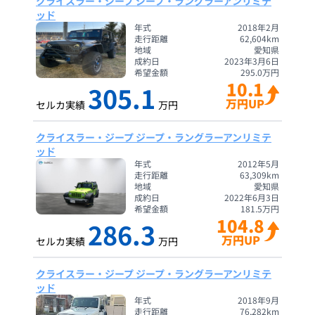
クライスラー・ジープ ジープ・ラングラーアンリミテ
ッド
年式
2018年2月
走行距離
62,604
km
地域
愛知県
成約日
2023年3月6日
希望金額
295.0
万円
10.1
305.1
万円UP
セルカ実績
万円
クライスラー・ジープ ジープ・ラングラーアンリミテ
ッド
年式
2012年5月
走行距離
63,309
km
地域
愛知県
成約日
2022年6月3日
希望金額
181.5
万円
104.8
286.3
万円UP
セルカ実績
万円
クライスラー・ジープ ジープ・ラングラーアンリミテ
ッド
年式
2018年9月
走行距離
76,282
km