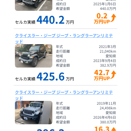
成約日
2025年1月6日
希望金額
440.0
万円
0.2
440.2
万円UP
セルカ実績
万円
クライスラー・ジープ ジープ・ラングラーアンリミテ
ッド
年式
2021年3月
走行距離
21,040
km
地域
愛知県
成約日
2023年9月4日
希望金額
382.9
万円
42.7
425.6
万円UP
セルカ実績
万円
クライスラー・ジープ ジープ・ラングラーアンリミテ
ッド
年式
2019年11月
走行距離
24,498
km
地域
愛知県
成約日
2026年4月6日
希望金額
380.0
万円
16.3