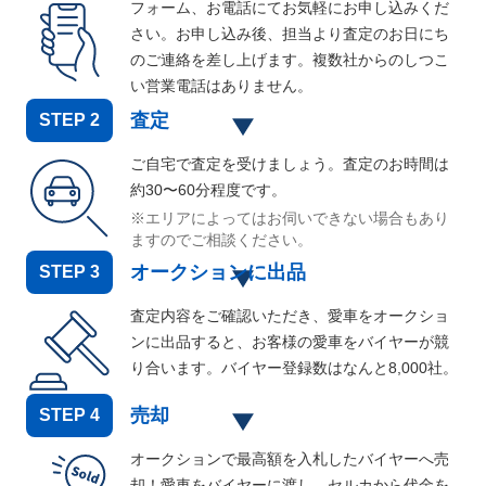
フォーム、お電話にてお気軽にお申し込みくだ
さい。お申し込み後、担当より査定のお日にち
のご連絡を差し上げます。複数社からのしつこ
い営業電話はありません。
査定
STEP
2
ご自宅で査定を受けましょう。査定のお時間は
約30〜60分程度です。
※エリアによってはお伺いできない場合もあり
ますのでご相談ください。
オークションに出品
STEP
3
査定内容をご確認いただき、愛車をオークショ
ンに出品すると、お客様の愛車をバイヤーが競
り合います。バイヤー登録数はなんと
8,000
社。
売却
STEP
4
オークションで最高額を入札したバイヤーへ売
却！愛車をバイヤーに渡し、セルカから代金を