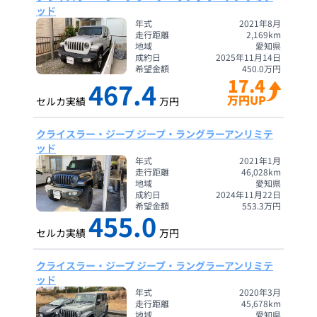
ッド
年式
2021年8月
走行距離
2,169
km
地域
愛知県
成約日
2025年11月14日
希望金額
450.0
万円
17.4
467.4
万円UP
セルカ実績
万円
クライスラー・ジープ ジープ・ラングラーアンリミテ
ッド
年式
2021年1月
走行距離
46,028
km
地域
愛知県
成約日
2024年11月22日
希望金額
553.3
万円
455.0
セルカ実績
万円
クライスラー・ジープ ジープ・ラングラーアンリミテ
ッド
年式
2020年3月
走行距離
45,678
km
地域
愛知県