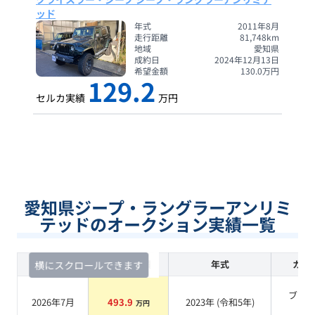
ッド
年式
2011年8月
走行距離
81,748
km
地域
愛知県
成約日
2024年12月13日
希望金額
130.0
万円
129.2
セルカ実績
万円
愛知県ジープ・ラングラーアンリミ
テッドのオークション実績一覧
査定時期
セルカ実績
年式
カラ
横にスクロールできます
ブラ
2026年7月
493.9
2023
年 (
令和5年
)
万円
系