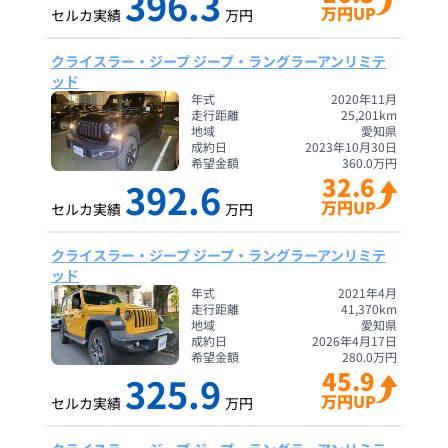
396.3
万円UP
セルカ実績
万円
クライスラー・ジープ ジープ・ラングラーアンリミテ
ッド
年式
2020年11月
走行距離
25,201
km
地域
愛知県
成約日
2023年10月30日
希望金額
360.0
万円
32.6
392.6
万円UP
セルカ実績
万円
クライスラー・ジープ ジープ・ラングラーアンリミテ
ッド
年式
2021年4月
走行距離
41,370
km
地域
愛知県
成約日
2026年4月17日
希望金額
280.0
万円
45.9
325.9
万円UP
セルカ実績
万円