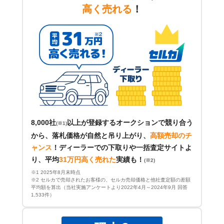
高く売れる
！
8,000社
以上が登録するオークションで競り合う
(※1)
から、落札価格が自然と吊り上がり、
高額売却のチ
ャンス
！
ディーラーでの下取りや一括査定サイトよ
り、平均
31万円高く売れた
実績も！
(※2)
※1 2025年8月末時点
※2 セルカで売却されたお客様の、セルカ売却価格と他社査定額の差額
平均額を算出（当社実施アンケートより2022年4月～2024年9月 回答
1,533件）