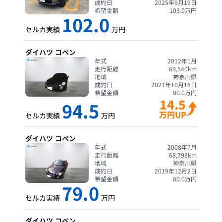
成約日
2025年9月19日
希望金額
103.0
万円
102.0
セルカ実績
万円
ダイハツ
コペン
年式
2012年1月
走行距離
69,540
km
地域
神奈川県
成約日
2021年10月18日
希望金額
80.0
万円
14.5
94.5
万円UP
セルカ実績
万円
ダイハツ
コペン
年式
2008年7月
走行距離
68,798
km
地域
神奈川県
成約日
2019年12月2日
希望金額
80.0
万円
79.0
セルカ実績
万円
ダイハツ
コペン