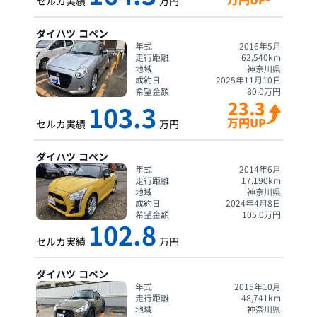
セルカ実績
万円
ダイハツ
コペン
年式
2016年5月
走行距離
62,540
km
地域
神奈川県
成約日
2025年11月10日
希望金額
80.0
万円
23.3
103.3
万円UP
セルカ実績
万円
ダイハツ
コペン
年式
2014年6月
走行距離
17,190
km
地域
神奈川県
成約日
2024年4月8日
希望金額
105.0
万円
102.8
セルカ実績
万円
ダイハツ
コペン
年式
2015年10月
走行距離
48,741
km
地域
神奈川県