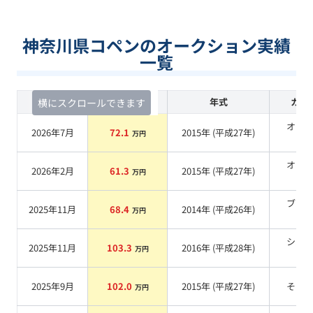
神奈川県コペンのオークション実績
一覧
査定時期
セルカ実績
年式
カラ
横にスクロールできます
オレ
2026年7月
72.1
2015
年 (
平成27年
)
万円
系
オレ
2026年2月
61.3
2015
年 (
平成27年
)
万円
系
ブラ
2025年11月
68.4
2014
年 (
平成26年
)
万円
系
シル
2025年11月
103.3
2016
年 (
平成28年
)
万円
系
2025年9月
102.0
2015
年 (
平成27年
)
その
万円