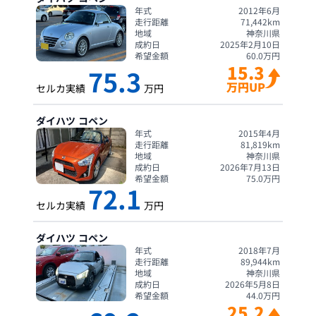
年式
2012年6月
走行距離
71,442
km
地域
神奈川県
成約日
2025年2月10日
希望金額
60.0
万円
15.3
75.3
万円UP
セルカ実績
万円
ダイハツ
コペン
年式
2015年4月
走行距離
81,819
km
地域
神奈川県
成約日
2026年7月13日
希望金額
75.0
万円
72.1
セルカ実績
万円
ダイハツ
コペン
年式
2018年7月
走行距離
89,944
km
地域
神奈川県
成約日
2026年5月8日
希望金額
44.0
万円
25.2