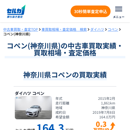
30秒簡単査定申込
メニュー
中古車買取・査定TOP
車買取相場・査定価格 検索
ダイハツ
コペン
コペン(神奈川県)
コペン
(
神奈川県
)の中古車買取実績・
買取相場・査定価格
神奈川県コペンの買取実績
ダイハツ
コペン
年式
2015年2月
走行距離
1,861
km
地域
神奈川県
成約日
2019年7月8日
希望金額
164.0
万円
0.3
164.3
万円UP