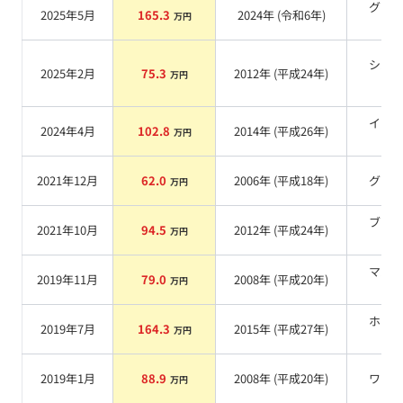
グリ
2025年5月
165.3
2024
年 (
令和6年
)
万円
系
シル
2025年2月
75.3
2012
年 (
平成24年
)
万円
系
イエ
2024年4月
102.8
2014
年 (
平成26年
)
万円
系
2021年12月
62.0
2006
年 (
平成18年
)
グレ
万円
ブラ
2021年10月
94.5
2012
年 (
平成24年
)
万円
系
マル
2019年11月
79.0
2008
年 (
平成20年
)
万円
系
ホワ
2019年7月
164.3
2015
年 (
平成27年
)
万円
系
2019年1月
88.9
2008
年 (
平成20年
)
ワイ
万円