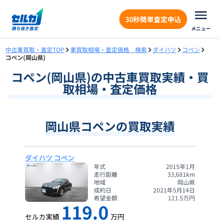
30秒簡単査定申込
メニュー
中古車買取・査定TOP
車買取相場・査定価格 検索
ダイハツ
コペン
コペン(岡山県)
コペン
(
岡山県
)の中古車買取実績・買
取相場・査定価格
岡山県コペンの買取実績
ダイハツ コペン
年式
2015年1月
走行距離
33,681
km
地域
岡山県
成約日
2021年5月14日
希望金額
121.5
万円
119.0
セルカ実績
万円