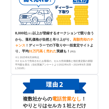
8,000社
以上が登録するオークションで競り合う
(※1)
から、落札価格が自然と吊り上がり、
高額売却のチ
ャンス
！
ディーラーでの下取りや一括査定サイトよ
り、平均
31万円高く売れた
実績も！
(※2)
※1 2025年8月末時点
※2 セルカで売却されたお客様の、セルカ売却価格と他社査定額の差額
平均額を算出（当社実施アンケートより2022年4月～2024年9月 回答
1,533件）
複数社からの
電話営業なし
！
やりとりはセルカ１社とだけ