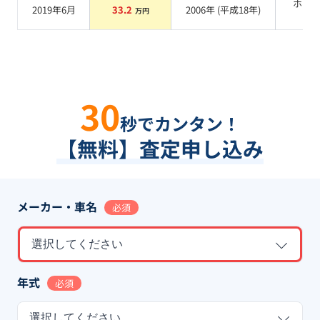
ホワ
2019年6月
33.2
2006
年 (
平成18年
)
万円
系
30
秒でカンタン！
【無料】査定申し込み
メーカー・車名
必須
選択してください
年式
必須
選択してください