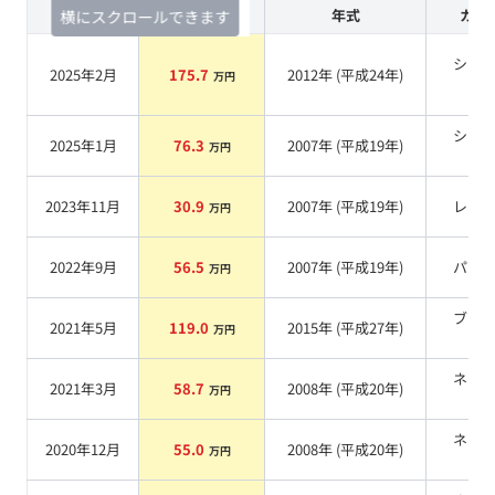
査定時期
セルカ実績
年式
カラ
横にスクロールできます
シル
2025年2月
175.7
2012
年 (
平成24年
)
万円
系
シル
2025年1月
76.3
2007
年 (
平成19年
)
万円
系
2023年11月
30.9
2007
年 (
平成19年
)
レッ
万円
2022年9月
56.5
2007
年 (
平成19年
)
パー
万円
ブラ
2021年5月
119.0
2015
年 (
平成27年
)
万円
系
ネイ
2021年3月
58.7
2008
年 (
平成20年
)
万円
系
ネイ
2020年12月
55.0
2008
年 (
平成20年
)
万円
系