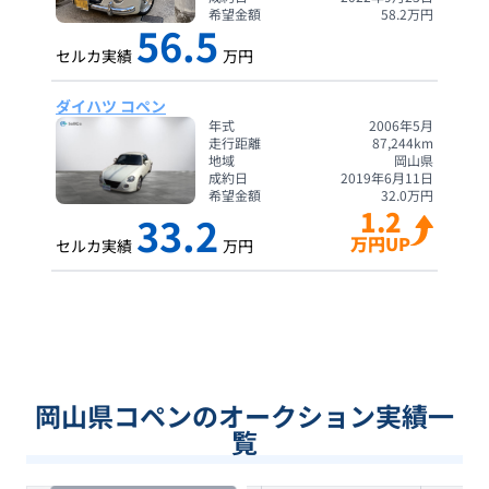
希望金額
58.2
万円
56.5
セルカ実績
万円
ダイハツ コペン
年式
2006年5月
走行距離
87,244
km
地域
岡山県
成約日
2019年6月11日
希望金額
32.0
万円
1.2
33.2
万円UP
セルカ実績
万円
岡山県コペンのオークション実績一
覧