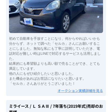
初めて自動車を手放すことになり、何からやればいいかも
分からず、ネットで調べた「セルカ」さんにお願いするこ
とにしました。無知な私にも丁寧に説明していただき、電
話対応が難しい時はLINEで対応するサービスも活用しまし
た。
結果的にも希望額よりも高い額で売ることができ、とても
満足しています。
他の人にもぜひ紹介したいと思いました。
また機会があればお世話になりたいと思います。
「セルカ」さんありがとうございました！
オークション実績詳細を見る
ミライース
/ Ｌ ＳＡⅢ
/ 7年落ち(2019年式)
売却のお
客様