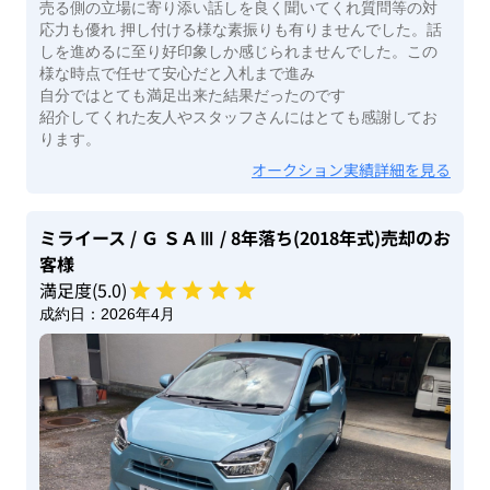
売る側の立場に寄り添い話しを良く聞いてくれ質問等の対
応力も優れ 押し付ける様な素振りも有りませんでした。話
しを進めるに至り好印象しか感じられませんでした。この
様な時点で任せて安心だと入札まで進み
自分ではとても満足出来た結果だったのです
紹介してくれた友人やスタッフさんにはとても感謝してお
ります。
オークション実績詳細を見る
ミライース
/ Ｇ ＳＡⅢ
/ 8年落ち(2018年式)
売却のお
客様
満足度(
5
.0)
成約日：
2026年4月