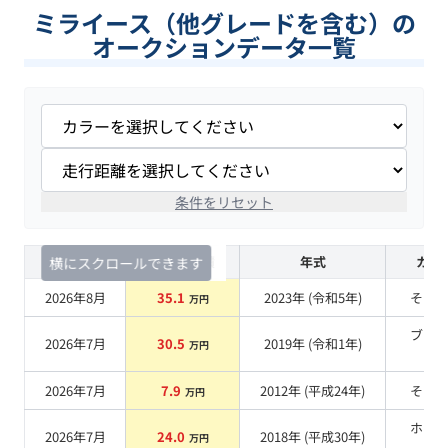
ミライース（他グレードを含む）の
オークションデータ一覧
条件をリセット
査定時期
セルカ実績
年式
カラ
横にスクロールできます
2026年8月
35.1
2023
年 (
令和5年
)
その
万円
ブラ
2026年7月
30.5
2019
年 (
令和1年
)
万円
系
2026年7月
7.9
2012
年 (
平成24年
)
その
万円
ホワ
2026年7月
24.0
2018
年 (
平成30年
)
万円
系