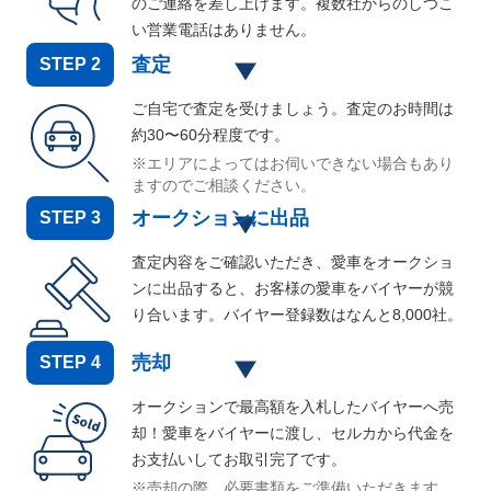
のご連絡を差し上げます。複数社からのしつこ
い営業電話はありません。
査定
STEP
2
ご自宅で査定を受けましょう。査定のお時間は
約30〜60分程度です。
※エリアによってはお伺いできない場合もあり
ますのでご相談ください。
オークションに出品
STEP
3
査定内容をご確認いただき、愛車をオークショ
ンに出品すると、お客様の愛車をバイヤーが競
り合います。バイヤー登録数はなんと
8,000
社。
売却
STEP
4
オークションで最高額を入札したバイヤーへ売
却！愛車をバイヤーに渡し、セルカから代金を
お支払いしてお取引完了です。
※売却の際、必要書類をご準備いただきます。