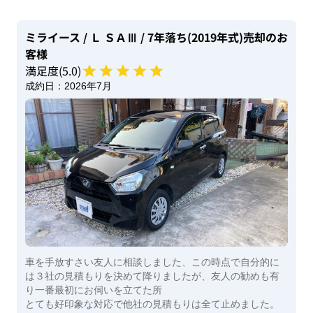
ミライース
/ Ｌ ＳＡⅢ
/ 7年落ち(2019年式)
売却のお
客様
満足度(
5
.0)
成約日：
2026年7月
車を手放すさい友人に相談しました、この時点で自分的に
は３社の見積もりを決めて降りましたが、友人の勧めも有
り一番最初にお伺いを立てた所
とても好印象な対応で他社の見積もりは全て止めました。