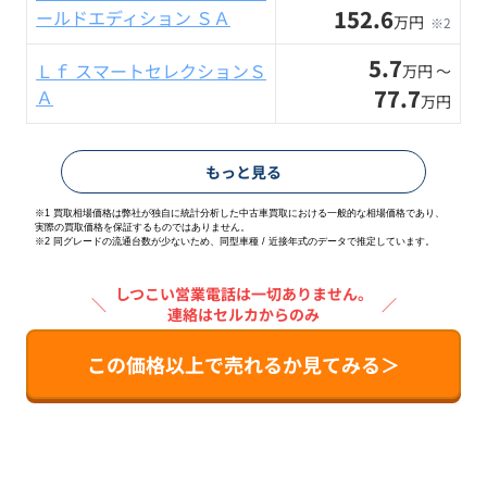
152.6
ールドエディション ＳＡ
万円
※2
5.7
Ｌｆ スマートセレクションＳ
万円 〜
77.7
Ａ
万円
もっと見る
※1 買取相場価格は弊社が独自に統計分析した中古車買取における一般的な相場価格であり、
実際の買取価格を保証するものではありません。
※2
同グレードの流通台数が少ないため、同型車種 / 近接年式のデータで推定しています。
しつこい営業電話は一切ありません。
＼
／
連絡はセルカからのみ
この価格以上で売れるか見てみる＞