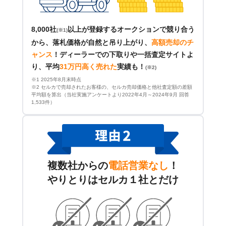
8,000社
以上が登録するオークションで競り合う
(※1)
から、落札価格が自然と吊り上がり、
高額売却のチ
ャンス
！
ディーラーでの下取りや一括査定サイトよ
り、平均
31万円高く売れた
実績も！
(※2)
※1 2025年8月末時点
※2 セルカで売却されたお客様の、セルカ売却価格と他社査定額の差額
平均額を算出（当社実施アンケートより2022年4月～2024年9月 回答
1,533件）
複数社からの
電話営業なし
！
やりとりはセルカ１社とだけ