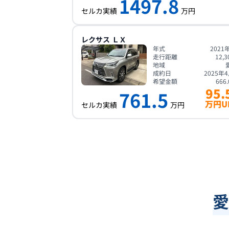
1497.8
セルカ実績
万円
レクサス
ＬＸ
年式
2021
走行距離
12,3
地域
成約日
2025年
希望金額
666.
95.
761.5
万円U
セルカ実績
万円
愛