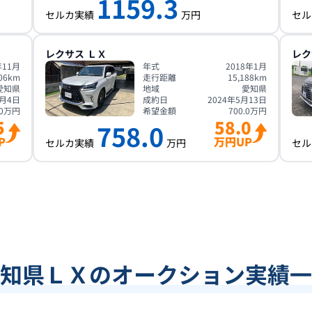
1159.3
セルカ実績
万円
セル
レクサス
ＬＸ
レク
年11月
年式
2018年1月
06
km
走行距離
15,188
km
愛知県
地域
愛知県
4月4日
成約日
2024年5月13日
0
万円
希望金額
700.0
万円
5
58.0
758.0
P
万円UP
セルカ実績
万円
セル
知県ＬＸのオークション実績一