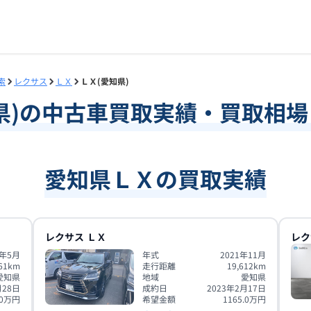
索
レクサス
ＬＸ
ＬＸ(愛知県)
県
)の中古車買取実績・買取相
愛知県ＬＸの買取実績
レクサス
ＬＸ
レク
4年5月
年式
2021年11月
61
km
走行距離
19,612
km
愛知県
地域
愛知県
月28日
成約日
2023年2月17日
0
万円
希望金額
1165.0
万円