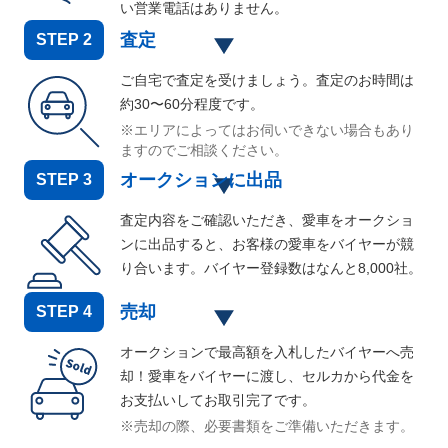
い営業電話はありません。
査定
STEP
2
ご自宅で査定を受けましょう。査定のお時間は
約30〜60分程度です。
※エリアによってはお伺いできない場合もあり
ますのでご相談ください。
オークションに出品
STEP
3
査定内容をご確認いただき、愛車をオークショ
ンに出品すると、お客様の愛車をバイヤーが競
り合います。バイヤー登録数はなんと
8,000
社。
売却
STEP
4
オークションで最高額を入札したバイヤーへ売
却！愛車をバイヤーに渡し、セルカから代金を
お支払いしてお取引完了です。
※売却の際、必要書類をご準備いただきます。