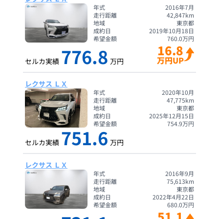
年式
2016年7月
走行距離
42,847
km
地域
東京都
成約日
2019年10月18日
希望金額
760.0
万円
16.8
776.8
万円UP
セルカ実績
万円
レクサス ＬＸ
年式
2020年10月
走行距離
47,775
km
地域
東京都
成約日
2025年12月15日
希望金額
754.9
万円
751.6
セルカ実績
万円
レクサス ＬＸ
年式
2016年9月
走行距離
75,613
km
地域
東京都
成約日
2022年4月22日
希望金額
680.0
万円
51.1