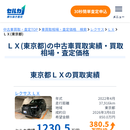
30秒簡単査定申込
メニュー
中古車買取・査定TOP
車買取相場・査定価格 検索
レクサス
ＬＸ
ＬＸ(東京都)
ＬＸ
(
東京都
)の中古車買取実績・買取
相場・査定価格
東京都ＬＸの買取実績
レクサス ＬＸ
年式
2022年4月
走行距離
37,916
km
地域
東京都
成約日
2026年3月6日
希望金額
850.0
万円
380.5
1230.5
万円UP