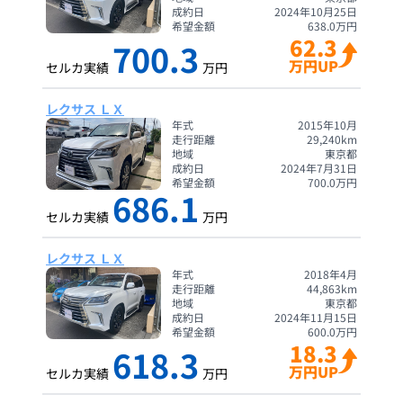
成約日
2024年10月25日
希望金額
638.0
万円
62.3
700.3
万円UP
セルカ実績
万円
レクサス ＬＸ
年式
2015年10月
走行距離
29,240
km
地域
東京都
成約日
2024年7月31日
希望金額
700.0
万円
686.1
セルカ実績
万円
レクサス ＬＸ
年式
2018年4月
走行距離
44,863
km
地域
東京都
成約日
2024年11月15日
希望金額
600.0
万円
18.3
618.3
万円UP
セルカ実績
万円