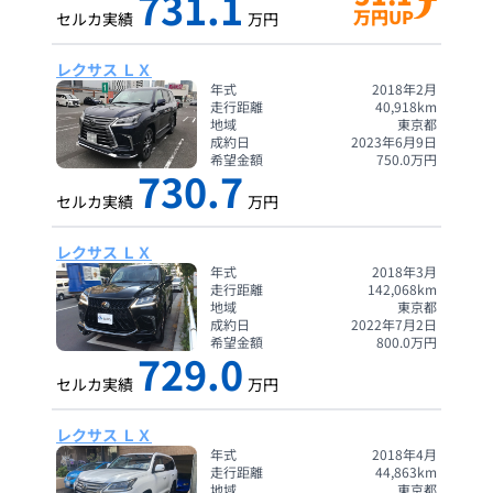
731.1
万円UP
セルカ実績
万円
レクサス ＬＸ
年式
2018年2月
走行距離
40,918
km
地域
東京都
成約日
2023年6月9日
希望金額
750.0
万円
730.7
セルカ実績
万円
レクサス ＬＸ
年式
2018年3月
走行距離
142,068
km
地域
東京都
成約日
2022年7月2日
希望金額
800.0
万円
729.0
セルカ実績
万円
レクサス ＬＸ
年式
2018年4月
走行距離
44,863
km
地域
東京都