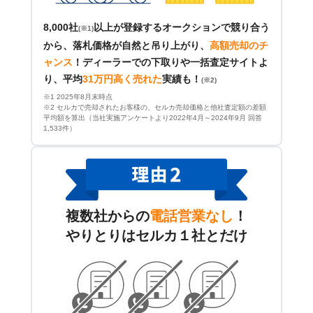
8,000社
以上が登録するオークションで競り合う
(※1)
から、落札価格が自然と吊り上がり、
高額売却のチ
ャンス
！
ディーラーでの下取りや一括査定サイトよ
り、平均
31万円高く売れた
実績も！
(※2)
※1 2025年8月末時点
※2 セルカで売却されたお客様の、セルカ売却価格と他社査定額の差額
平均額を算出（当社実施アンケートより2022年4月～2024年9月 回答
1,533件）
複数社からの
電話営業なし
！
やりとりはセルカ１社とだけ