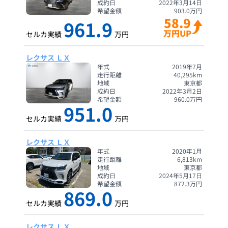
成約日
2022年3月14日
希望金額
903.0
万円
58.9
961.9
万円UP
セルカ実績
万円
レクサス ＬＸ
年式
2019年7月
走行距離
40,295
km
地域
東京都
成約日
2022年3月2日
希望金額
960.0
万円
951.0
セルカ実績
万円
レクサス ＬＸ
年式
2020年1月
走行距離
6,813
km
地域
東京都
成約日
2024年5月17日
希望金額
872.3
万円
869.0
セルカ実績
万円
レクサス ＬＸ