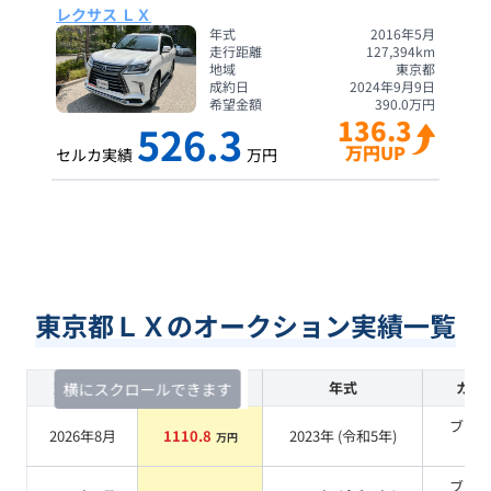
レクサス ＬＸ
年式
2016年5月
走行距離
127,394
km
地域
東京都
成約日
2024年9月9日
希望金額
390.0
万円
136.3
526.3
万円UP
セルカ実績
万円
東京都ＬＸのオークション実績一覧
査定時期
セルカ実績
年式
カラ
横にスクロールできます
ブラ
2026年8月
1110.8
2023
年 (
令和5年
)
万円
系
ブラ