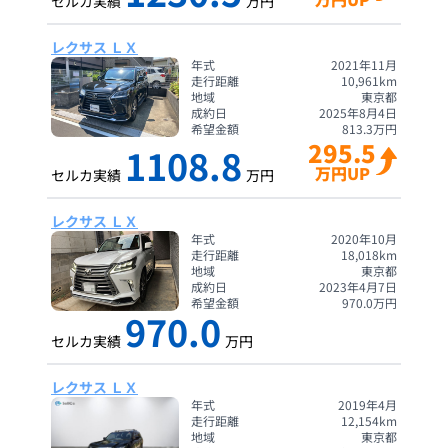
セルカ実績
万円
レクサス ＬＸ
年式
2021年11月
走行距離
10,961
km
地域
東京都
成約日
2025年8月4日
希望金額
813.3
万円
295.5
1108.8
万円UP
セルカ実績
万円
レクサス ＬＸ
年式
2020年10月
走行距離
18,018
km
地域
東京都
成約日
2023年4月7日
希望金額
970.0
万円
970.0
セルカ実績
万円
レクサス ＬＸ
年式
2019年4月
走行距離
12,154
km
地域
東京都