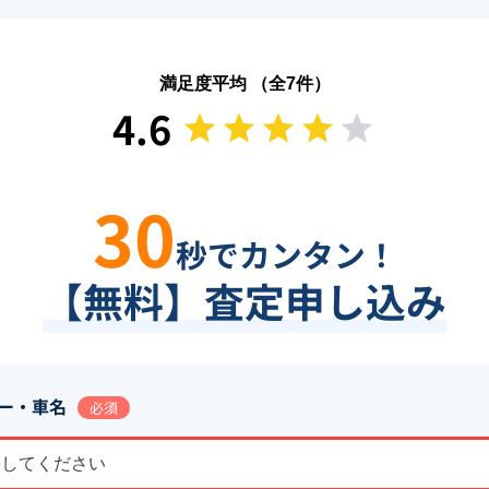
満足度平均 （全
7
件）
4.6
30
秒でカンタン！
【無料】査定申し込み
ー・車名
必須
択してください