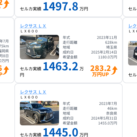
2
1497.8
P
セルカ実績
万円
セル
レクサス ＬＸ
レク
ＬＸ６００
ＬＸ
年式
2023年11月
2年7月
走行距離
628
km
75
km
地域
埼玉県
福岡県
成約日
2025年2月14日
7月8日
希望金額
1180.0
万円
1463.2
0
万円
6
283.2
セルカ実績
万
P
万円UP
円
セル
レクサス ＬＸ
ＬＸ６００
年式
2023年7月
走行距離
46
km
地域
奈良県
成約日
2024年5月31日
希望金額
1455.0
万円
1445.0
セルカ実績
万円