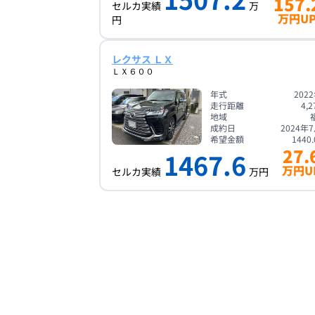
157.
セルカ実績
万
万円U
円
レクサス ＬＸ
ＬＸ６００
年式
202
走行距離
4,2
地域
成約日
2024年
希望金額
1440.
27.
1467.6
万円U
セルカ実績
万円