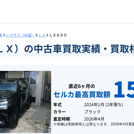
索
レクサス（米国）
ＬＸ
ＬＸ６００
ＬＸ）の中古車買取実績・買取
1
直近6ヶ月の
セルカ最高買取額
年式
2024年1月
(
2年落ち
)
カラー
ブラック
査定時期
2026年4月
※画像は実績車両とは異なります。
2026年4月
更