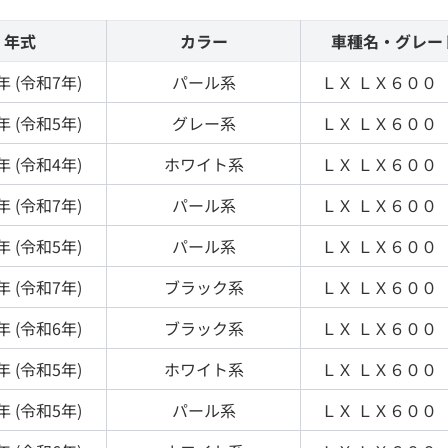
年式
カラー
車種名・グレー
年 (
令和7年
)
パール
系
ＬＸ
ＬＸ６００
年 (
令和5年
)
グレー
系
ＬＸ
ＬＸ６００
年 (
令和4年
)
ホワイト
系
ＬＸ
ＬＸ６００
年 (
令和7年
)
パール
系
ＬＸ
ＬＸ６００
年 (
令和5年
)
パール
系
ＬＸ
ＬＸ６００
年 (
令和7年
)
ブラック
系
ＬＸ
ＬＸ６００
年 (
令和6年
)
ブラック
系
ＬＸ
ＬＸ６００
年 (
令和5年
)
ホワイト
系
ＬＸ
ＬＸ６００
年 (
令和5年
)
パール
系
ＬＸ
ＬＸ６００