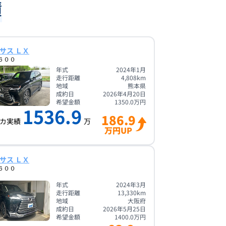
績
サス ＬＸ
６００
年式
2024年1月
走行距離
4,808
km
地域
熊本県
成約日
2026年4月20日
希望金額
1350.0
万円
1536.9
186.9
カ実績
万
万円UP
サス ＬＸ
６００
年式
2024年3月
走行距離
13,330
km
地域
大阪府
成約日
2026年5月25日
希望金額
1400.0
万円