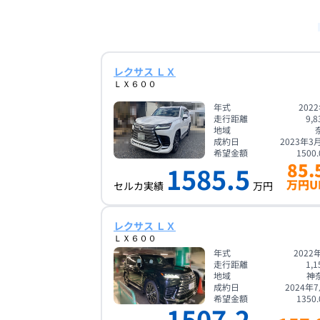
レクサス ＬＸ
ＬＸ６００
年式
202
走行距離
9,8
地域
成約日
2023年3
希望金額
1500.
85.
1585.5
万円U
セルカ実績
万円
レクサス ＬＸ
ＬＸ６００
年式
2022
走行距離
1,1
地域
神
成約日
2024年
希望金額
1350.
1507.2