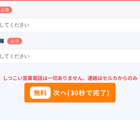
必須
してください
離
必須
してください
＼
しつこい営業電話は一切ありません。
連絡はセルカからのみ
無料
次へ(30秒で完了)