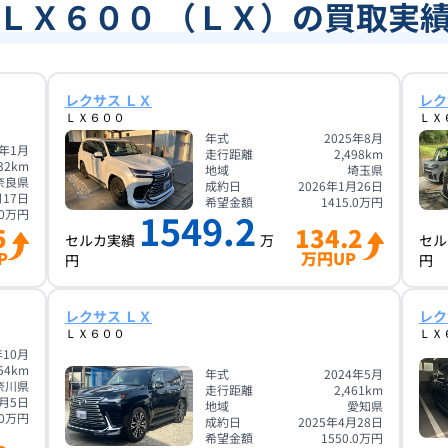
ＬＸ６００ （ＬＸ）の買取実
レクサス ＬＸ
レク
ＬＸ６００
ＬＸ
年式
2025年8月
2年1月
走行距離
2,498
km
32
km
地域
埼玉県
奈良県
成約日
2026年1月26日
月17日
希望金額
1415.0
万円
1549.2
0
万円
5
134.2
セルカ実績
万
セル
P
万円UP
円
円
レクサス ＬＸ
レク
ＬＸ６００
ＬＸ
年10月
54
km
年式
2024年5月
奈川県
走行距離
2,461
km
7月5日
地域
愛知県
0
万円
成約日
2025年4月28日
希望金額
1550.0
万円