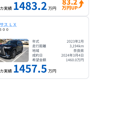
83.2
1483.2
万円UP
カ実績
万円
サス ＬＸ
６００
年式
2023年2月
走行距離
3,194
km
地域
奈良県
成約日
2024年3月4日
希望金額
1460.0
万円
1457.5
カ実績
万円