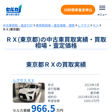
30秒簡単査定申込
メニュー
中古車買取・査定TOP
車買取相場・査定価格 検索
レクサス
ＲＸ
ＲＸ(東京都)
ＲＸ
(
東京都
)の中古車買取実績・買取
相場・査定価格
東京都ＲＸの買取実績
レクサス ＲＸ
年式
2023年3月
走行距離
2,694
km
地域
東京都
成約日
2023年6月24日
希望金額
1000.0
万円
966.5
セルカ実績
万円