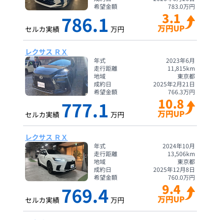
希望金額
783.0
万円
3.1
786.1
万円UP
セルカ実績
万円
レクサス ＲＸ
年式
2023年6月
走行距離
11,815
km
地域
東京都
成約日
2025年2月21日
希望金額
766.3
万円
10.8
777.1
万円UP
セルカ実績
万円
レクサス ＲＸ
年式
2024年10月
走行距離
13,506
km
地域
東京都
成約日
2025年12月8日
希望金額
760.0
万円
9.4
769.4
万円UP
セルカ実績
万円