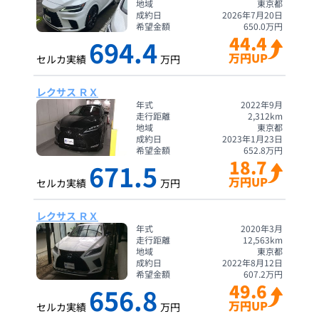
地域
東京都
成約日
2026年7月20日
希望金額
650.0
万円
44.4
694.4
万円UP
セルカ実績
万円
レクサス ＲＸ
年式
2022年9月
走行距離
2,312
km
地域
東京都
成約日
2023年1月23日
希望金額
652.8
万円
18.7
671.5
万円UP
セルカ実績
万円
レクサス ＲＸ
年式
2020年3月
走行距離
12,563
km
地域
東京都
成約日
2022年8月12日
希望金額
607.2
万円
49.6
656.8
万円UP
セルカ実績
万円