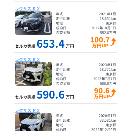
レクサス ＲＸ
年式
2021年1月
走行距離
18,651
km
地域
東京都
成約日
2022年10月3日
希望金額
552.8
万円
100.7
653.4
万円UP
セルカ実績
万円
レクサス ＲＸ
年式
2023年1月
走行距離
18,771
km
地域
東京都
成約日
2025年7月7日
希望金額
500.0
万円
90.6
590.6
万円UP
セルカ実績
万円
レクサス ＲＸ
年式
2020年1月
走行距離
33,581
km
地域
東京都
成約日
2022年12月9日