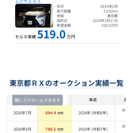
レクサス ＲＸ
年式
2019年5月
走行距離
3,532
km
地域
東京都
成約日
2020年1月17日
希望金額
520.0
万円
519.0
セルカ実績
万円
東京都ＲＸのオークション実績一覧
査定時期
セルカ実績
年式
カラ
横にスクロールできます
ホワ
2026年7月
694.4
2024
年 (
令和6年
)
万円
系
ホワ
2026年6月
786.1
2025
年 (
令和7年
)
万円
系