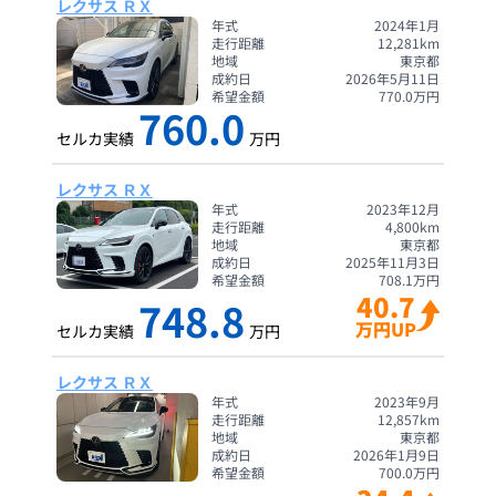
レクサス ＲＸ
年式
2024年1月
走行距離
12,281
km
地域
東京都
成約日
2026年5月11日
希望金額
770.0
万円
760.0
セルカ実績
万円
レクサス ＲＸ
年式
2023年12月
走行距離
4,800
km
地域
東京都
成約日
2025年11月3日
希望金額
708.1
万円
40.7
748.8
万円UP
セルカ実績
万円
レクサス ＲＸ
年式
2023年9月
走行距離
12,857
km
地域
東京都
成約日
2026年1月9日
希望金額
700.0
万円