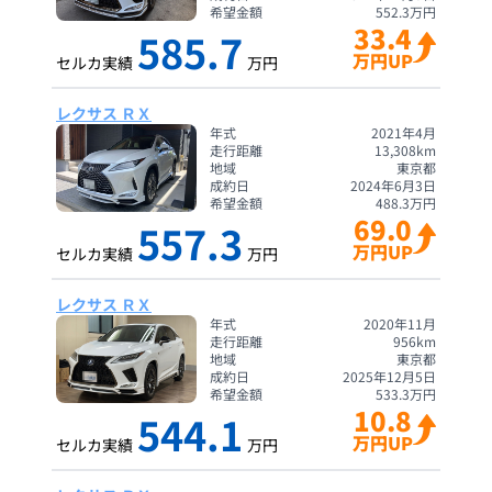
希望金額
552.3
万円
33.4
585.7
万円UP
セルカ実績
万円
レクサス ＲＸ
年式
2021年4月
走行距離
13,308
km
地域
東京都
成約日
2024年6月3日
希望金額
488.3
万円
69.0
557.3
万円UP
セルカ実績
万円
レクサス ＲＸ
年式
2020年11月
走行距離
956
km
地域
東京都
成約日
2025年12月5日
希望金額
533.3
万円
10.8
544.1
万円UP
セルカ実績
万円