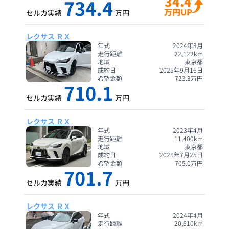
34.4
734.4
万円UP
セルカ実績
万円
レクサス ＲＸ
年式
2024年3月
走行距離
22,122
km
地域
東京都
成約日
2025年9月16日
希望金額
723.3
万円
710.1
セルカ実績
万円
レクサス ＲＸ
年式
2023年4月
走行距離
11,400
km
地域
東京都
成約日
2025年7月25日
希望金額
705.0
万円
701.7
セルカ実績
万円
レクサス ＲＸ
年式
2024年4月
走行距離
20,610
km