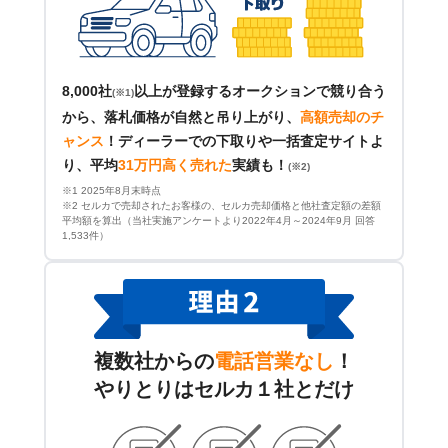
8,000社
以上が登録するオークションで競り合う
(※1)
から、落札価格が自然と吊り上がり、
高額売却のチ
ャンス
！
ディーラーでの下取りや一括査定サイトよ
り、平均
31万円高く売れた
実績も！
(※2)
※1 2025年8月末時点
※2 セルカで売却されたお客様の、セルカ売却価格と他社査定額の差額
平均額を算出（当社実施アンケートより2022年4月～2024年9月 回答
1,533件）
複数社からの
電話営業なし
！
やりとりはセルカ１社とだけ