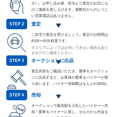
さい。お申し込み後、担当より査定のお日にち
のご連絡を差し上げます。複数社からのしつこ
い営業電話はありません。
査定
STEP
2
ご自宅で査定を受けましょう。査定のお時間は
約30〜60分程度です。
※エリアによってはお伺いできない場合もあり
ますのでご相談ください。
オークションに出品
STEP
3
査定内容をご確認いただき、愛車をオークショ
ンに出品すると、お客様の愛車をバイヤーが競
り合います。バイヤー登録数はなんと
8,000
社。
売却
STEP
4
オークションで最高額を入札したバイヤーへ売
却！愛車をバイヤーに渡し、セルカから代金を