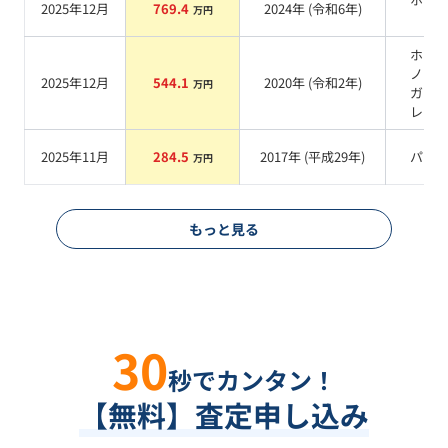
2025年12月
769.4
2024
年 (
令和6年
)
万円
系
ホワ
ノー
2025年12月
544.1
2020
年 (
令和2年
)
万円
ガラ
レー
2025年11月
284.5
2017
年 (
平成29年
)
パー
万円
もっと見る
30
秒でカンタン！
【無料】査定申し込み