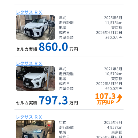
レクサス ＲＸ
年式
2025年6月
走行距離
11,575
km
地域
東京都
成約日
2026年6月12日
希望金額
860.0
万円
860.0
セルカ実績
万円
レクサス ＲＸ
年式
2021年3月
走行距離
10,570
km
地域
東京都
成約日
2022年8月29日
希望金額
690.0
万円
107.3
797.3
万円UP
セルカ実績
万円
レクサス ＲＸ
年式
2025年6月
走行距離
4,957
km
地域
東京都
成約日
2026年6月26日