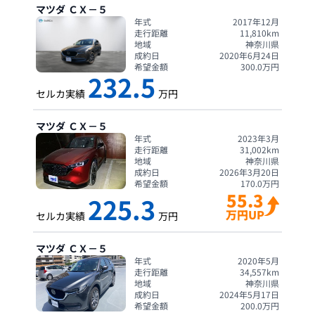
マツダ
ＣＸ－５
年式
2017年12月
走行距離
11,810
km
地域
神奈川県
成約日
2020年6月24日
希望金額
300.0
万円
232.5
セルカ実績
万円
マツダ
ＣＸ－５
年式
2023年3月
走行距離
31,002
km
地域
神奈川県
成約日
2026年3月20日
希望金額
170.0
万円
55.3
225.3
万円UP
セルカ実績
万円
マツダ
ＣＸ－５
年式
2020年5月
走行距離
34,557
km
地域
神奈川県
成約日
2024年5月17日
希望金額
200.0
万円