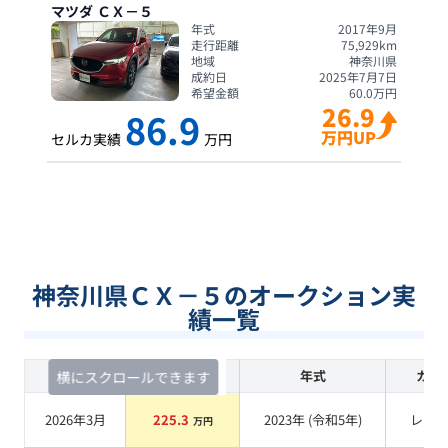
マツダ
ＣＸ－５
年式
2017年9月
走行距離
75,929
km
地域
神奈川県
成約日
2025年7月7日
希望金額
60.0
万円
26.9
86.9
万円UP
セルカ実績
万円
神奈川県ＣＸ－５のオークション実
績一覧
査定時期
セルカ実績
年式
カラ
横にスクロールできます
2026年3月
225.3
2023
年 (
令和5年
)
レッ
万円