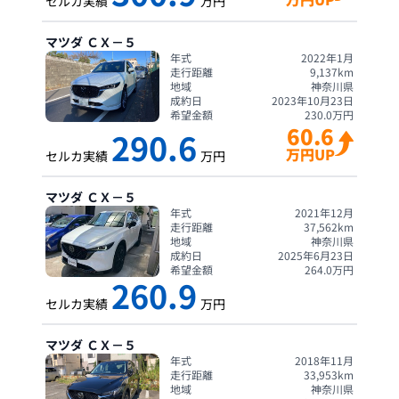
セルカ実績
万円
マツダ
ＣＸ－５
年式
2022年1月
走行距離
9,137
km
地域
神奈川県
成約日
2023年10月23日
希望金額
230.0
万円
60.6
290.6
万円UP
セルカ実績
万円
マツダ
ＣＸ－５
年式
2021年12月
走行距離
37,562
km
地域
神奈川県
成約日
2025年6月23日
希望金額
264.0
万円
260.9
セルカ実績
万円
マツダ
ＣＸ－５
年式
2018年11月
走行距離
33,953
km
地域
神奈川県