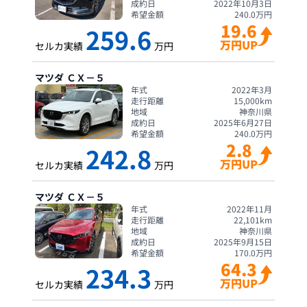
成約日
2022年10月3日
希望金額
240.0
万円
19.6
259.6
万円UP
セルカ実績
万円
マツダ
ＣＸ－５
年式
2022年3月
走行距離
15,000
km
地域
神奈川県
成約日
2025年6月27日
希望金額
240.0
万円
2.8
242.8
万円UP
セルカ実績
万円
マツダ
ＣＸ－５
年式
2022年11月
走行距離
22,101
km
地域
神奈川県
成約日
2025年9月15日
希望金額
170.0
万円
64.3
234.3
万円UP
セルカ実績
万円