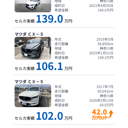
地域
神奈川県
成約日
2021年4月30日
希望金額
140.0
万円
139.0
セルカ実績
万円
マツダ
ＣＸ－５
年式
2019年5月
走行距離
38,895
km
地域
神奈川県
成約日
2025年1月31日
希望金額
108.3
万円
106.1
セルカ実績
万円
マツダ
ＣＸ－５
年式
2017年7月
走行距離
90,041
km
地域
神奈川県
成約日
2026年3月13日
希望金額
60.0
万円
42.0
102.0
万円UP
セルカ実績
万円