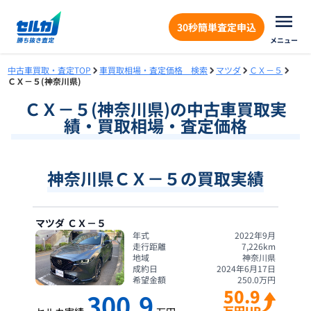
30秒簡単査定申込
メニュー
中古車買取・査定TOP
車買取相場・査定価格 検索
マツダ
ＣＸ－５
ＣＸ－５(神奈川県)
ＣＸ－５
(
神奈川県
)の中古車買取実
績・買取相場・査定価格
神奈川県ＣＸ－５の買取実績
マツダ
ＣＸ－５
年式
2022年9月
走行距離
7,226
km
地域
神奈川県
成約日
2024年6月17日
希望金額
250.0
万円
50.9
300.9
万円UP