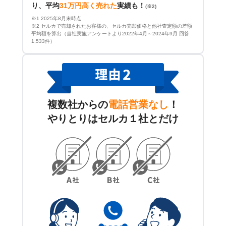
り、平均
31万円高く売れた
実績も！
(※2)
※1 2025年8月末時点
※2 セルカで売却されたお客様の、セルカ売却価格と他社査定額の差額
平均額を算出（当社実施アンケートより2022年4月～2024年9月 回答
1,533件）
複数社からの
電話営業なし
！
やりとりはセルカ１社とだけ