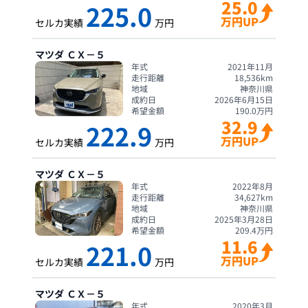
25.0
225.0
万円UP
セルカ実績
万円
マツダ
ＣＸ－５
年式
2021年11月
走行距離
18,536
km
地域
神奈川県
成約日
2026年6月15日
希望金額
190.0
万円
32.9
222.9
万円UP
セルカ実績
万円
マツダ
ＣＸ－５
年式
2022年8月
走行距離
34,627
km
地域
神奈川県
成約日
2025年3月28日
希望金額
209.4
万円
11.6
221.0
万円UP
セルカ実績
万円
マツダ
ＣＸ－５
年式
2020年3月