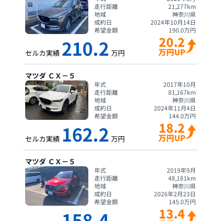
走行距離
21,277
km
地域
神奈川県
成約日
2024年10月14日
希望金額
190.0
万円
20.2
210.2
万円UP
セルカ実績
万円
マツダ
ＣＸ－５
年式
2017年10月
走行距離
81,167
km
地域
神奈川県
成約日
2024年11月4日
希望金額
144.0
万円
18.2
162.2
万円UP
セルカ実績
万円
マツダ
ＣＸ－５
年式
2019年9月
走行距離
48,181
km
地域
神奈川県
成約日
2026年2月23日
希望金額
145.0
万円
13.4
158.4