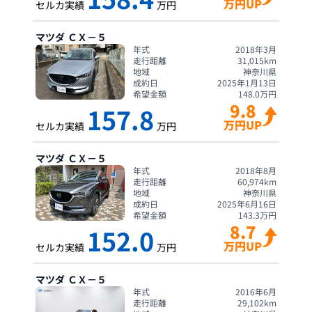
万円UP
セルカ実績
万円
マツダ
ＣＸ－５
年式
2018年3月
走行距離
31,015
km
地域
神奈川県
成約日
2025年1月13日
希望金額
148.0
万円
9.8
157.8
万円UP
セルカ実績
万円
マツダ
ＣＸ－５
年式
2018年8月
走行距離
60,974
km
地域
神奈川県
成約日
2025年6月16日
希望金額
143.3
万円
8.7
152.0
万円UP
セルカ実績
万円
マツダ
ＣＸ－５
年式
2016年6月
走行距離
29,102
km