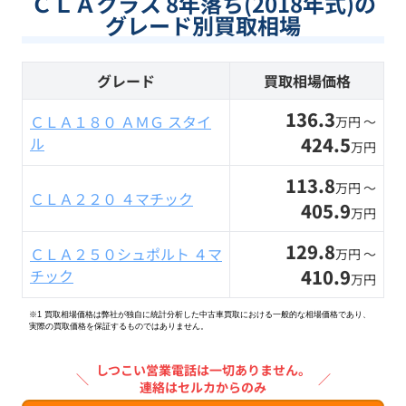
ＣＬＡクラス 8年落ち(2018年式)の
グレード別買取相場
グレード
買取相場価格
136.3
ＣＬＡ１８０ ＡＭＧ スタイ
万円 〜
424.5
ル
万円
113.8
万円 〜
ＣＬＡ２２０ ４マチック
405.9
万円
129.8
ＣＬＡ２５０シュポルト ４マ
万円 〜
410.9
チック
万円
※1 買取相場価格は弊社が独自に統計分析した中古車買取における一般的な相場価格であり、
実際の買取価格を保証するものではありません。
しつこい営業電話は一切ありません。
＼
／
連絡はセルカからのみ