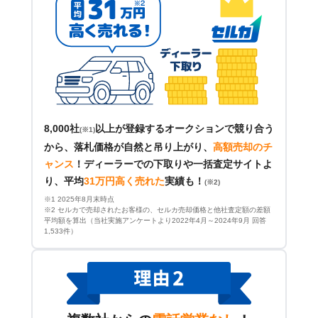
8,000社
以上が登録するオークションで競り合う
(※1)
から、落札価格が自然と吊り上がり、
高額売却のチ
ャンス
！
ディーラーでの下取りや一括査定サイトよ
り、平均
31万円高く売れた
実績も！
(※2)
※1 2025年8月末時点
※2 セルカで売却されたお客様の、セルカ売却価格と他社査定額の差額
平均額を算出（当社実施アンケートより2022年4月～2024年9月 回答
1,533件）