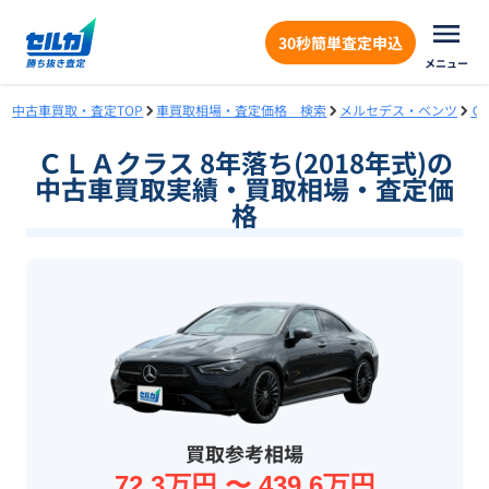
30秒簡単査定申込
メニュー
中古車買取・査定TOP
車買取相場・査定価格 検索
メルセデス・ベンツ
Ｃ
ＣＬＡクラス 8年落ち(2018年式)の
中古車買取実績・買取相場・査定価
格
買取参考相場
72.3万円 〜 439.6万円