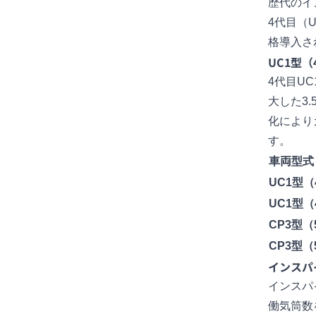
歴代のイ
4代目（
格導入さ
UC1型
4代目U
大した3
化により
す。
車両型式
UC1型
UC1型
CP3型（
CP3型（
インスパ
インスパ
働気筒数