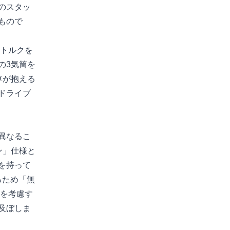
のスタッ
もので
いトルクを
の3気筒を
車が抱える
ドライブ
異なるこ
ン」仕様と
を持って
るため「無
差を考慮す
及ぼしま