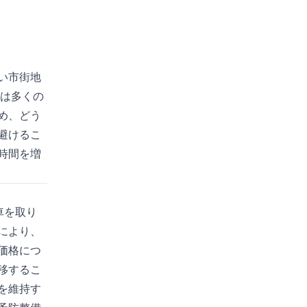
い市街地
には多くの
め、どう
避けるこ
時間を増
車を取り
により、
価格につ
移するこ
を維持す