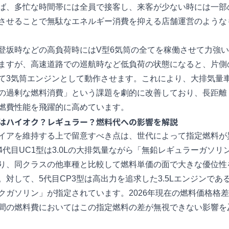
ば、多忙な時間帯には全員で接客し、来客が少ない時には一部
させることで無駄なエネルギー消費を抑える店舗運営のような
登坂時などの高負荷時にはV型6気筒の全てを稼働させて力強
ますが、高速道路での巡航時など低負荷の状態になると、片側
て3気筒エンジンとして動作させます。これにより、大排気量
の過剰な燃料消費」という課題を劇的に改善しており、長距離
燃費性能を飛躍的に高めています。
はハイオク？レギュラー？燃料代への影響を解説
イアを維持する上で留意すべき点は、世代によって指定燃料が
4代目UC1型は3.0Lの大排気量ながら「無鉛レギュラーガソリ
り、同クラスの他車種と比較して燃料単価の面で大きな優位性
。対して、5代目CP3型は高出力を追求した3.5Lエンジンであ
クガソリン」が指定されています。2026年現在の燃料価格格
間の燃料費においてはこの指定燃料の差が無視できない影響を