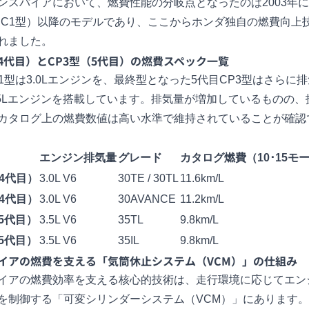
ンスパイアにおいて、燃費性能の分岐点となったのは2003年
UC1型）以降のモデルであり、ここからホンダ独自の燃費向上
れました。
（4代目）とCP3型（5代目）の燃費スペック一覧
C1型は3.0Lエンジンを、最終型となった5代目CP3型はさらに
.5Lエンジンを搭載しています。排気量が増加しているものの、
カタログ上の燃費数値は高い水準で維持されていることが確認
エンジン排気量
グレード
カタログ燃費（10･15モ
（4代目）
3.0L V6
30TE / 30TL
11.6km/L
（4代目）
3.0L V6
30AVANCE
11.2km/L
5代目）
3.5L V6
35TL
9.8km/L
5代目）
3.5L V6
35IL
9.8km/L
イアの燃費を支える「気筒休止システム（VCM）」の仕組み
イアの燃費効率を支える核心的技術は、走行環境に応じてエン
を制御する「可変シリンダーシステム（VCM）」にあります