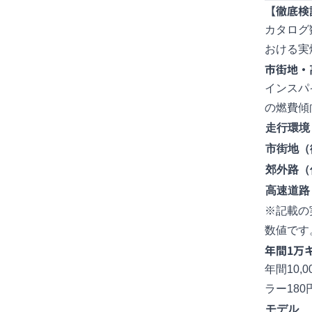
【徹底検
カタログ
おける実
市街地・
インスパ
の燃費傾
走行環境
市街地（
郊外路（
高速道路
※記載の
数値です
年間1万
年間10
ラー180
モデル