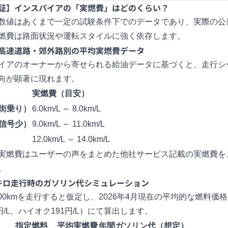
証】インスパイアの「実燃費」はどのくらい？
数値はあくまで一定の試験条件下でのデータであり、実際の公
燃費は路面状況や運転スタイルに強く依存します。
高速道路・郊外路別の平均実燃費データ
イアのオーナーから寄せられる給油データに基づくと、走行シ
向が顕著に現れます。
実燃費（目安）
街乗り）
6.0km/L ～ 8.0km/L
信号少）
9.0km/L ～ 11.0km/L
12.0km/L ～ 14.0km/L
実燃費はユーザーの声をまとめた他社サービス記載の実燃費を
。
キロ走行時のガソリン代シミュレーション
,000kmを走行すると仮定し、2026年4月現在の平均的な燃料価
円/L、ハイオク191円/L）にて算出します。
指定燃料
平均実燃費
年間ガソリン代（想定）