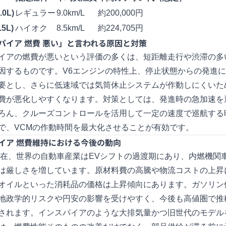
.0L)
レギュラー
9.0km/L
約200,000円
.5L)
ハイオク
8.5km/L
約224,705円
パイア 燃費 悪い」と言われる原因と対策
イアの燃費が悪いという評価の多くは、短距離走行や渋滞の多
因するものです。V6エンジンの特性上、停止状態からの発進
要とし、さらに低速域では気筒休止システムが作動しにくいた
費が悪化しやすくなります。対策としては、発進時の急加速を
ろん、クルーズコントロールを活用して一定の速度で巡航する
で、VCMの作動時間を最大化させることが有効です。
イア 燃費維持における今後の動向
年現在、世界の自動車産業はEVシフトの過渡期にあり、内燃機関
は厳しさを増しています。原材料費の高騰や物流コストの上昇
オイルといった消耗品の価格は上昇傾向にあります。ガソリン
地政学的リスクや円安の影響を受けやすく、今後も高値圏で推
されます。インスパイアのような大排気量かつ旧世代のモデル