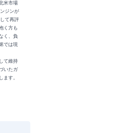
北米市場
エンジンが
として再評
抱く方も
なく、負
第では現
して維持
づいたガ
します。