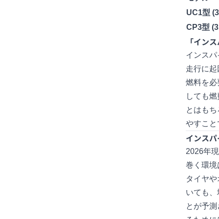
UC1型 (3
CP3型 (3
「インス
インスパ
走行に起
燃料を必
しても燃
とはもち
やすこと
インスパ
2026
巻く環境
タイヤや
いても、
とが予測