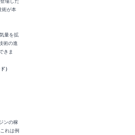
に登場した
技術が本
排気量を拡
技術の進
できま
ード）
ジンの稼
。これは例