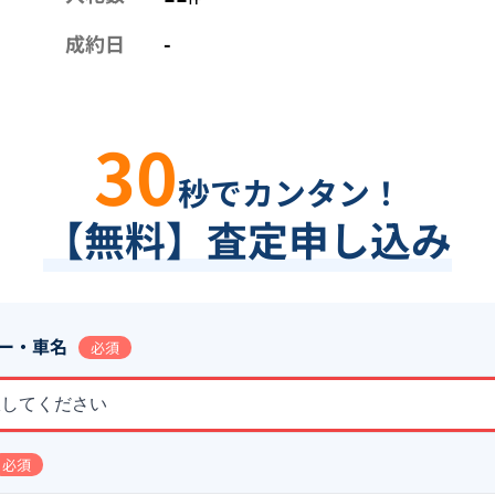
成約日
-
30
秒でカンタン！
【無料】査定申し込み
ー・車名
必須
択してください
必須