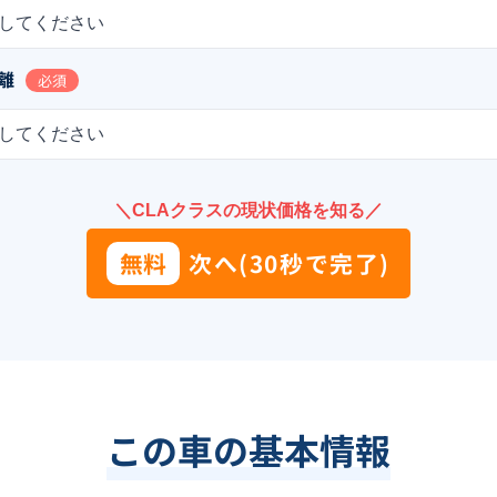
してください
離
必須
してください
＼CLAクラスの現状価格を知る／
無料
次へ(30秒で完了)
この車の基本情報