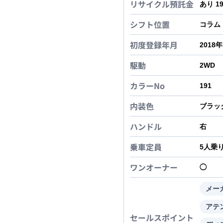
リサイクル預託金
あり 1
シフト位置
コラム
初度登録年月
2018
駆動
2WD
カラーNo
191
内装色
ブラッ
ハンドル
右
乗車定員
5
人乗
ワンオーナー
◯
メー
アテ
セールスポイント