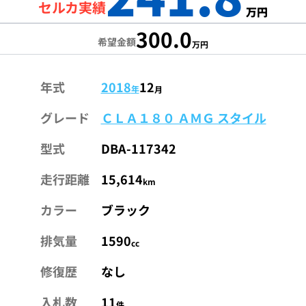
セルカ実績
万円
300.0
希望金額
万円
年式
2018
12
年
月
グレード
ＣＬＡ１８０ ＡＭＧ スタイル
型式
DBA-117342
走行距離
15,614
km
カラー
ブラック
排気量
1590
cc
修復歴
なし
入札数
11
件