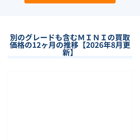
別のグレードも含む
ＭＩＮＩ
の買取
価格の12ヶ月の推移【
2026
年
8
月更
新】