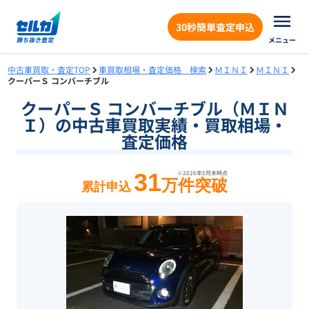
30秒簡単査定申込
メニュー
中古車買取・査定TOP
車買取相場・査定価格 検索
ＭＩＮＩ
ＭＩＮＩ
クーパーＳ コンバーチブル
クーパーＳ コンバーチブル（ＭＩＮ
Ｉ）の中古車買取実績・買取相場・
査定価格
31
※
2026年5月末
時点
万件突破
累計申込