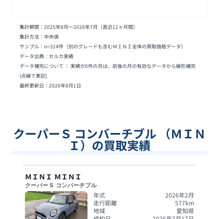
集計期間：
2025年8月
〜
2026年7月
（直近12ヶ月間）
集計方法：中央値
サンプル：n=
314
件
（別のグレードも含むＭＩＮＩ全体の買取価格データ）
データ出典：セルカ実績
データ補完について ： 実績が0件の月は、前後の月の有効なデータから線形補完
(点線で表記)
最終更新日：
2026年8月1日
クーパーＳ コンバーチブル （ＭＩＮ
Ｉ）の買取実績
ＭＩＮＩ
ＭＩＮＩ
クーパーＳ コンバーチブル
年式
2026年2月
走行距離
577
km
地域
愛知県
成約日
2026年7月17日