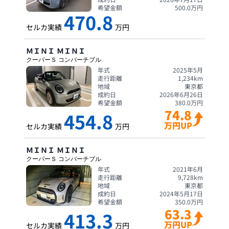
希望金額
500.0
万円
470.8
セルカ実績
万円
ＭＩＮＩ
ＭＩＮＩ
クーパーＳ コンバーチブル
年式
2025年5月
走行距離
1,234
km
地域
東京都
成約日
2026年6月26日
希望金額
380.0
万円
74.8
454.8
万円UP
セルカ実績
万円
ＭＩＮＩ
ＭＩＮＩ
クーパーＳ コンバーチブル
年式
2021年6月
走行距離
9,728
km
地域
東京都
成約日
2024年5月17日
希望金額
350.0
万円
63.3
413.3
万円UP
セルカ実績
万円