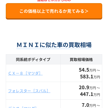
この価格以上で売れるか見てみる＞
ＭＩＮＩに似た車の買取相場
同系統ボディタイプ
買取相場価格
54.5
万円 〜
ＣＸ－８［マツダ］
583.1
万円
20.9
万円 〜
フォレスター［スバル］
447.1
万円
7.0
万円 〜