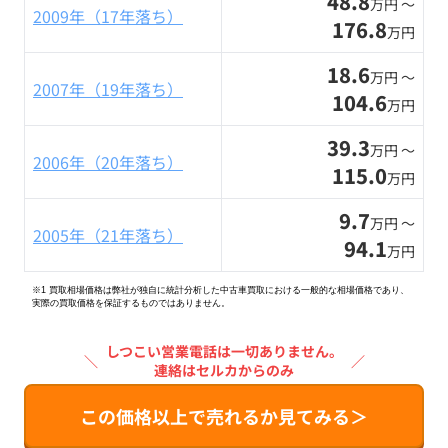
48.8
万円 〜
2009年（17年落ち）
176.8
万円
18.6
万円 〜
2007年（19年落ち）
104.6
万円
39.3
万円 〜
2006年（20年落ち）
115.0
万円
9.7
万円 〜
2005年（21年落ち）
94.1
万円
※1 買取相場価格は弊社が独自に統計分析した中古車買取における一般的な相場価格であり、
実際の買取価格を保証するものではありません。
しつこい営業電話は一切ありません。
＼
／
連絡はセルカからのみ
この価格以上で売れるか見てみる＞