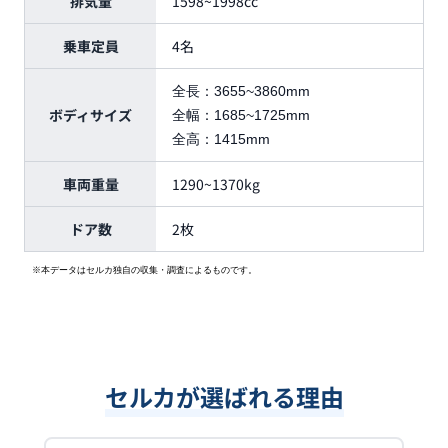
排気量
1598~1998cc
乗車定員
4名
全長：
3655~3860mm
ボディサイズ
全幅：
1685~1725mm
全高：
1415mm
車両重量
1290~1370kg
ドア数
2枚
※本データはセルカ独自の収集・調査によるものです。
セルカが選ばれる理由