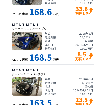
希望金額
135.0
万円
33.6
168.6
万円UP
セルカ実績
万円
ＭＩＮＩ
ＭＩＮＩ
クーパーＳ コンバーチブル
年式
2018年6月
走行距離
29,592
km
地域
兵庫県
成約日
2025年6月9日
希望金額
160.0
万円
8.5
168.5
万円UP
セルカ実績
万円
ＭＩＮＩ
ＭＩＮＩ
クーパーＳ コンバーチブル
年式
2016年9月
走行距離
15,194
km
地域
愛知県
成約日
2026年4月24日
希望金額
140.0
万円
23.5
163.5
万円UP
セルカ実績
万円