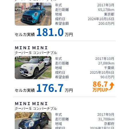
年式
2017年3月
走行距離
65,178
km
地域
東京都
成約日
2024年10月16日
希望金額
200.0
万円
181.0
セルカ実績
万円
ＭＩＮＩ
ＭＩＮＩ
クーパーＳ コンバーチブル
年式
2017年10月
走行距離
27,080
km
地域
千葉県
成約日
2025年10月6日
希望金額
90.0
万円
86.7
176.7
万円UP
セルカ実績
万円
ＭＩＮＩ
ＭＩＮＩ
クーパーＳ コンバーチブル
年式
2017年9月
走行距離
31,708
km
地域
京都府
成約日
2026年7月31日