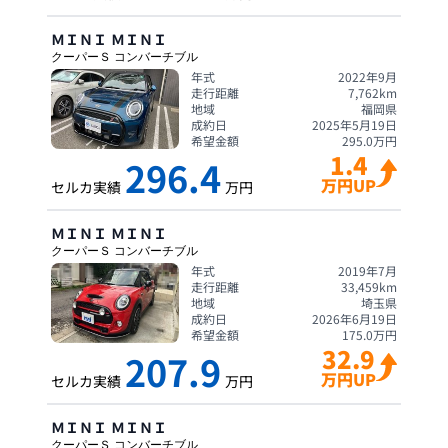
ＭＩＮＩ
ＭＩＮＩ
クーパーＳ コンバーチブル
年式
2022年9月
走行距離
7,762
km
地域
福岡県
成約日
2025年5月19日
希望金額
295.0
万円
1.4
296.4
万円UP
セルカ実績
万円
ＭＩＮＩ
ＭＩＮＩ
クーパーＳ コンバーチブル
年式
2019年7月
走行距離
33,459
km
地域
埼玉県
成約日
2026年6月19日
希望金額
175.0
万円
32.9
207.9
万円UP
セルカ実績
万円
ＭＩＮＩ
ＭＩＮＩ
クーパーＳ コンバーチブル