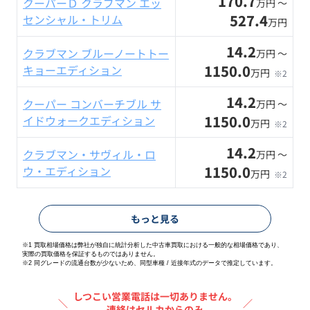
170.7
クーパーＤ クラブマン エッ
万円 〜
527.4
センシャル・トリム
万円
14.2
クラブマン ブルーノートトー
万円 〜
1150.0
キョーエディション
万円
※2
14.2
クーパー コンバーチブル サ
万円 〜
1150.0
イドウォークエディション
万円
※2
14.2
クラブマン・サヴィル・ロ
万円 〜
1150.0
ウ・エディション
万円
※2
もっと見る
※1 買取相場価格は弊社が独自に統計分析した中古車買取における一般的な相場価格であり、
実際の買取価格を保証するものではありません。
※2
同グレードの流通台数が少ないため、同型車種 / 近接年式のデータで推定しています。
しつこい営業電話は一切ありません。
＼
／
連絡はセルカからのみ