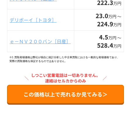
222.3
万円
23.0
万円 〜
デリボーイ［トヨタ］
224.9
万円
4.5
万円 〜
ｅ－ＮＶ２００バン［日産］
528.4
万円
※1 買取相場価格は弊社が独自に統計分析した中古車買取における一般的な相場価格であり、
実際の買取価格を保証するものではありません。
しつこい営業電話は一切ありません。
＼
／
連絡はセルカからのみ
この価格以上で売れるか見てみる＞