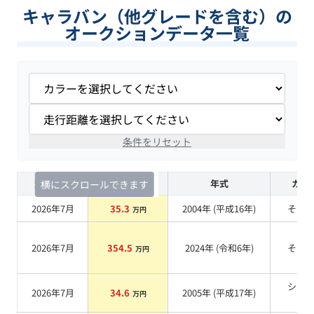
キャラバン（他グレードを含む）の
オークションデータ一覧
条件をリセット
査定時期
セルカ実績
年式
カラ
横にスクロールできます
2026年7月
35.3
2004
年 (
平成16年
)
その
万円
2026年7月
354.5
2024
年 (
令和6年
)
その
万円
シル
2026年7月
34.6
2005
年 (
平成17年
)
万円
系