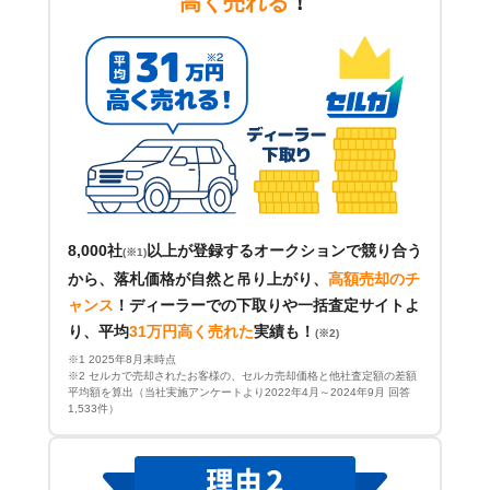
高く売れる
！
8,000社
以上が登録するオークションで競り合う
(※1)
から、落札価格が自然と吊り上がり、
高額売却のチ
ャンス
！
ディーラーでの下取りや一括査定サイトよ
り、平均
31万円高く売れた
実績も！
(※2)
※1 2025年8月末時点
※2 セルカで売却されたお客様の、セルカ売却価格と他社査定額の差額
平均額を算出（当社実施アンケートより2022年4月～2024年9月 回答
1,533件）