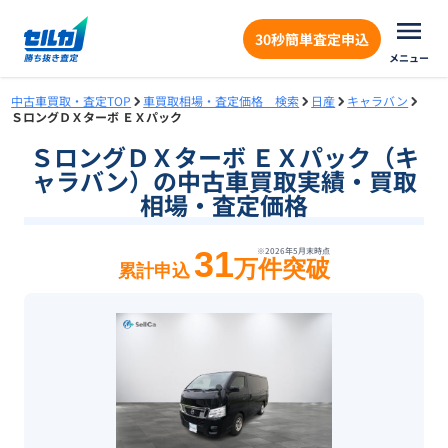
30秒簡単査定申込
メニュー
中古車買取・査定TOP
車買取相場・査定価格 検索
日産
キャラバン
ＳロングＤＸターボ ＥＸパック
ＳロングＤＸターボ ＥＸパック（キ
ャラバン）の中古車買取実績・買取
相場・査定価格
31
※
2026年5月末
時点
万件突破
累計申込