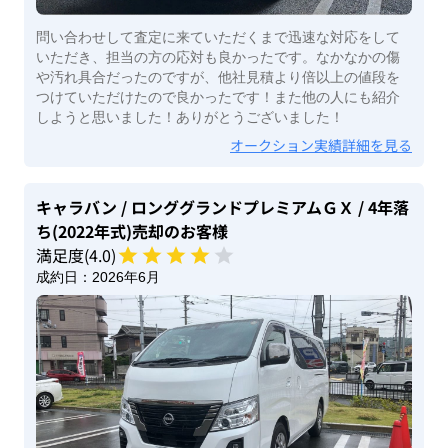
問い合わせして査定に来ていただくまで迅速な対応をして
いただき、担当の方の応対も良かったです。なかなかの傷
や汚れ具合だったのですが、他社見積より倍以上の値段を
つけていただけたので良かったです！また他の人にも紹介
しようと思いました！ありがとうございました！
オークション実績詳細を見る
キャラバン
/ ロンググランドプレミアムＧＸ
/ 4年落
ち(2022年式)
売却のお客様
満足度(
4
.0)
成約日：
2026年6月