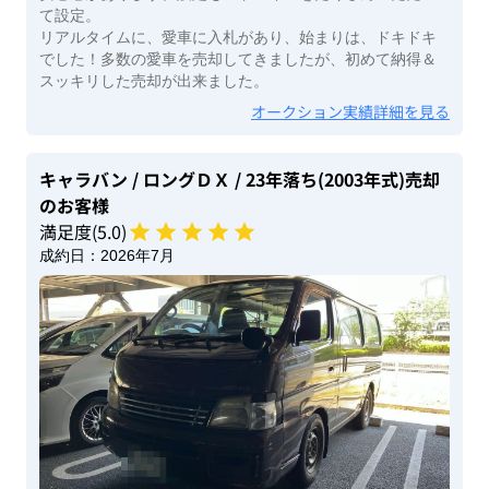
て設定。
リアルタイムに、愛車に入札があり、始まりは、ドキドキ
でした！多数の愛車を売却してきましたが、初めて納得＆
スッキリした売却が出来ました。
オークション実績詳細を見る
キャラバン
/ ロングＤＸ
/ 23年落ち(2003年式)
売却
のお客様
満足度(
5
.0)
成約日：
2026年7月