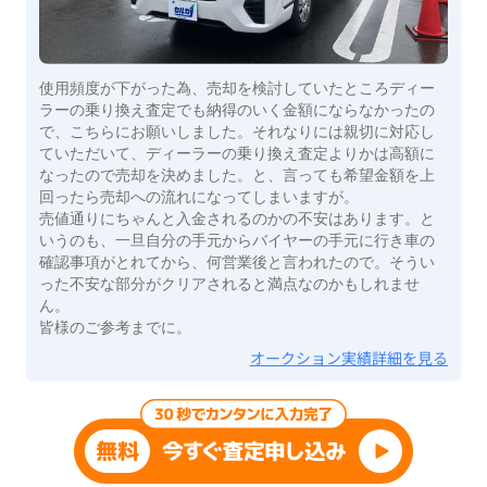
使用頻度が下がった為、売却を検討していたところディー
ラーの乗り換え査定でも納得のいく金額にならなかったの
で、こちらにお願いしました。それなりには親切に対応し
ていただいて、ディーラーの乗り換え査定よりかは高額に
なったので売却を決めました。と、言っても希望金額を上
回ったら売却への流れになってしまいますが。
売値通りにちゃんと入金されるのかの不安はあります。と
いうのも、一旦自分の手元からバイヤーの手元に行き車の
確認事項がとれてから、何営業後と言われたので。そうい
った不安な部分がクリアされると満点なのかもしれませ
ん。
皆様のご参考までに。
オークション実績詳細を見る