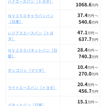
ハイエースバン［トヨタ］
1068.6
万円
37.4
ＮＶ３５０キャラバンバン
万円 〜
540.6
［日産］
万円
47.1
レジアスエースバン［トヨ
万円 〜
637.7
タ］
万円
28.4
ＮＶ２００バネットバン［日
万円 〜
740.3
産］
万円
10.4
万円 〜
ボンゴバン［マツダ］
270.0
万円
20.4
万円 〜
ライトエースバン［トヨタ］
456.7
万円
15.1
万円 〜
バネットバン［日産］