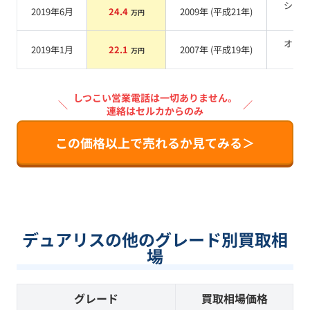
シル
2019年6月
24.4
2009
年 (
平成21年
)
万円
系
オレ
2019年1月
22.1
2007
年 (
平成19年
)
万円
系
しつこい営業電話は一切ありません。
＼
／
連絡はセルカからのみ
この価格以上で売れるか見てみる＞
デュアリスの他のグレード別買取相
場
グレード
買取相場価格