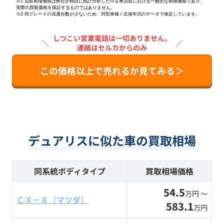
※1 買取相場価格は弊社が独自に統計分析した中古車買取における一般的な相場価格であり、
実際の買取価格を保証するものではありません。
※2
同グレードの流通台数が少ないため、同型車種 / 近接年式のデータで推定しています。
しつこい営業電話は一切ありません。
＼
／
連絡はセルカからのみ
この価格以上で売れるか見てみる＞
デュアリスに似た車の買取相場
同系統ボディタイプ
買取相場価格
54.5
万円 〜
ＣＸ－８［マツダ］
583.1
万円