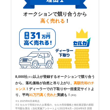
オークションで競り合うから
高く売れる
！
8,000社
以上が登録するオークションで競り合う
(※1)
から、落札価格が自然と吊り上がり、
高額売却のチ
ャンス
！
ディーラーでの下取りや一括査定サイトよ
り、平均
31万円高く売れた
実績も！
(※2)
※1 2025年8月末時点
※2 セルカで売却されたお客様の、セルカ売却価格と他社査定額の差額
平均額を算出（当社実施アンケートより2022年4月～2024年9月 回答