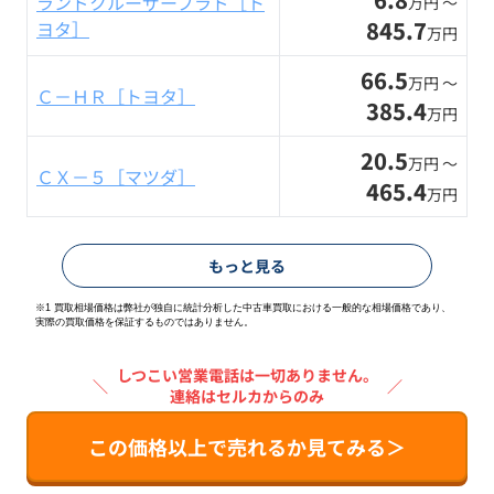
ランドクルーザープラド［ト
万円 〜
845.7
ヨタ］
万円
66.5
万円 〜
Ｃ－ＨＲ［トヨタ］
385.4
万円
20.5
万円 〜
ＣＸ－５［マツダ］
465.4
万円
もっと見る
※1 買取相場価格は弊社が独自に統計分析した中古車買取における一般的な相場価格であり、
実際の買取価格を保証するものではありません。
しつこい営業電話は一切ありません。
＼
／
連絡はセルカからのみ
この価格以上で売れるか見てみる＞