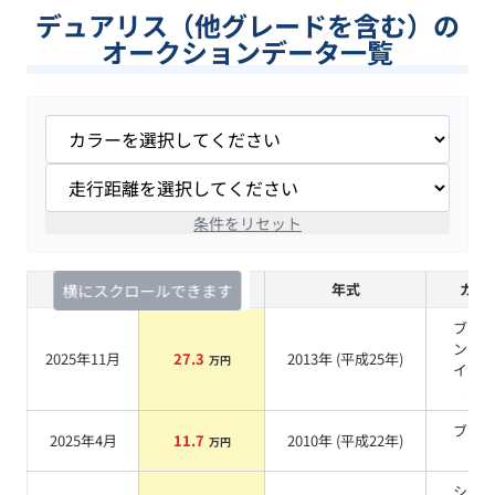
デュアリス（他グレードを含む）の
オークションデータ一覧
条件をリセット
査定時期
セルカ実績
年式
カラ
横にスクロールできます
ブリ
ント
2025年11月
27.3
2013
年 (
平成25年
)
万円
イト
ル
ブラ
2025年4月
11.7
2010
年 (
平成22年
)
万円
系
シル