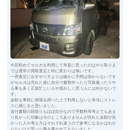
今回初めてセルカを利用して率直に思ったのはやり取りま
では通常の買取査定と特に変わりは無いです。
一斉査定に出すやり方よりは確かに手間は掛からないです
がセルカは売れた後に自分で書類作ったり写真撮ったりや
る事も多く正直忙しい人や煩わしく思う人には向かないで
す。
金額も事前に相場を調べた上で利用しないと本当にストレ
スに感じると思いました。
送付書類の段取りもほぼ自分なので手数料等考えてもあま
り良かった印象は今のところありませんが売れた金額が良
かった人や考え方はそれぞれ違うので参考になるかはわか
らないけど思った事を書かせてもらいました。