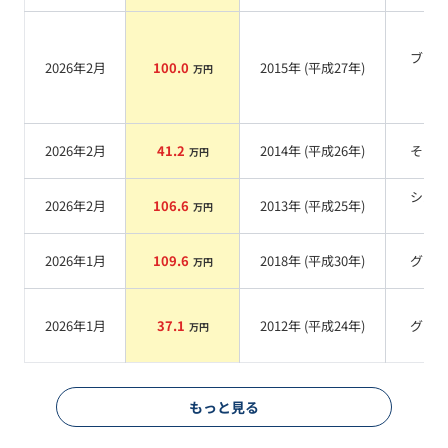
ブラ
2026年2月
100.0
2015
年 (
平成27年
)
万円
系
2026年2月
41.2
2014
年 (
平成26年
)
その
万円
シル
2026年2月
106.6
2013
年 (
平成25年
)
万円
系
2026年1月
109.6
2018
年 (
平成30年
)
グレ
万円
2026年1月
37.1
2012
年 (
平成24年
)
グレ
万円
もっと見る