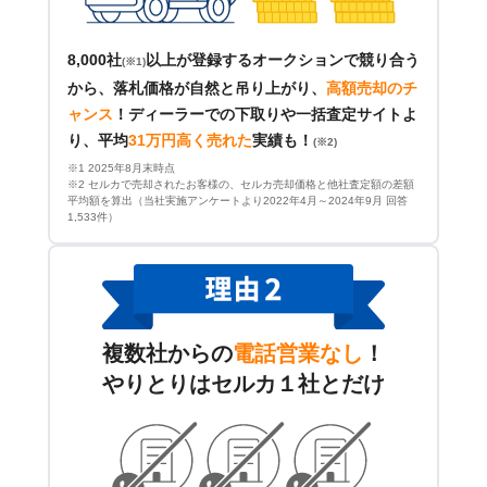
8,000社
以上が登録するオークションで競り合う
(※1)
から、落札価格が自然と吊り上がり、
高額売却のチ
ャンス
！
ディーラーでの下取りや一括査定サイトよ
り、平均
31万円高く売れた
実績も！
(※2)
※1 2025年8月末時点
※2 セルカで売却されたお客様の、セルカ売却価格と他社査定額の差額
平均額を算出（当社実施アンケートより2022年4月～2024年9月 回答
1,533件）
複数社からの
電話営業なし
！
やりとりはセルカ１社とだけ