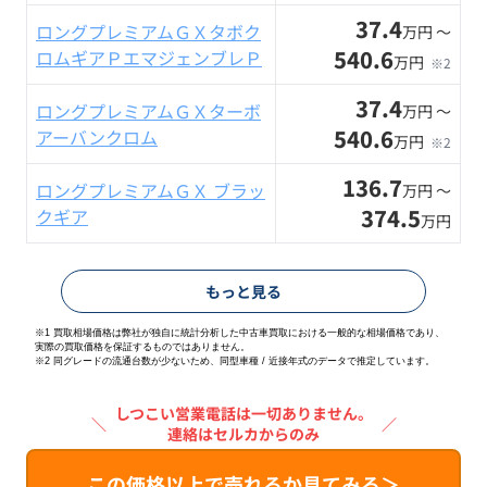
37.4
ロングプレミアムＧＸタボク
万円 〜
540.6
ロムギアＰエマジェンブレＰ
万円
※2
37.4
ロングプレミアムＧＸターボ
万円 〜
540.6
アーバンクロム
万円
※2
136.7
ロングプレミアムＧＸ ブラッ
万円 〜
374.5
クギア
万円
もっと見る
※1 買取相場価格は弊社が独自に統計分析した中古車買取における一般的な相場価格であり、
実際の買取価格を保証するものではありません。
※2
同グレードの流通台数が少ないため、同型車種 / 近接年式のデータで推定しています。
しつこい営業電話は一切ありません。
＼
／
連絡はセルカからのみ
この価格以上で売れるか見てみる＞