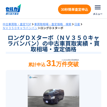
30秒簡単査定申込
メニュー
中古車買取・査定TOP
車買取相場・査定価格 検索
日産
ＮＶ３５０キャラバンバン
ロングＤＸターボ
ロングＤＸターボ（ＮＶ３５０キャ
ラバンバン）の中古車買取実績・買
取相場・査定価格
31
※
2026年5月末
時点
万件突破
累計申込