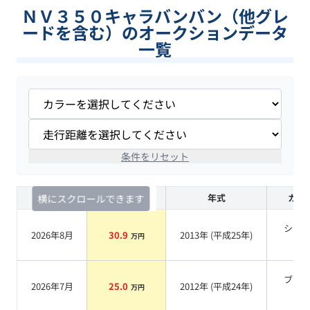
ＮＶ３５０キャラバンバン（他グレ
ードを含む）のオークションデータ
一覧
条件をリセット
査定時期
セルカ実績
年式
カラ
横にスクロールできます
シル
2026年8月
30.9
2013
年 (
平成25年
)
万円
系
ブラ
2026年7月
25.0
2012
年 (
平成24年
)
万円
系