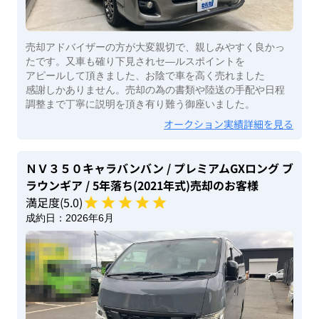
売却アドバイザーの方が大変親切で、親しみやすく良かっ
たです。又車も確り下見されセ―ルスポイントを
アピールして頂きました、お陰で車を高く売れました
感謝しかありません。売却の為の書類や陸送の手配や日程
調整まで丁寧に説明を頂き有り難う御座いました。
オークション実績詳細を見る
ＮＶ３５０キャラバンバン
/ プレミアムGXロング ブ
ラウンギア
/ 5年落ち(2021年式)
売却のお客様
満足度(
5
.0)
成約日：
2026年6月