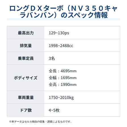
ロングＤＸターボ（ＮＶ３５０キャ
ラバンバン）のスペック情報
最高出力
129~130ps
排気量
1998~2488cc
乗車定員
3名
全長：
4695mm
ボディサイズ
全幅：
1695mm
全高：
1990mm
車両重量
1750~2010kg
ドア数
4~5枚
※本データはセルカ独自の収集・調査によるものです。