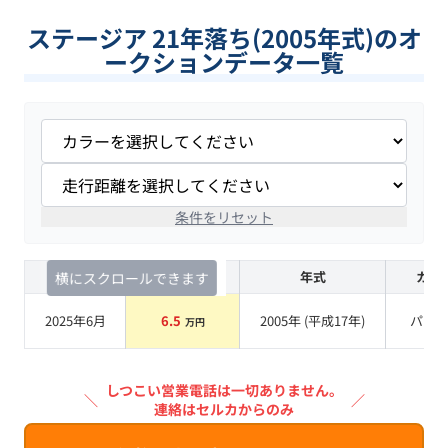
ステージア 21年落ち(2005年式)のオ
ークションデータ一覧
条件をリセット
査定時期
セルカ実績
年式
カラ
横にスクロールできます
2025年6月
6.5
2005
年 (
平成17年
)
パー
万円
しつこい営業電話は一切ありません。
＼
／
連絡はセルカからのみ