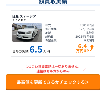
額買取実績
日産
ステージア
２５０ＲＸ
年式
2005年7月
走行距離
127,615
km
地域
福島県
成約日
2025年6月6日
希望金額
0.1
万円
6.4
6.5
万円UP
セルカ実績
万円
しつこい営業電話は一切ありません。
＼
／
連絡はセルカからのみ
最高値を更新できるかチェックする＞