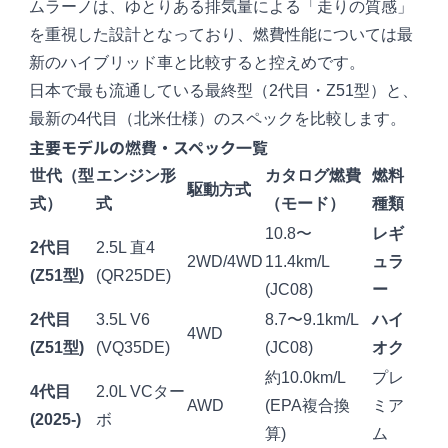
ムラーノは、ゆとりある排気量による「走りの質感」
を重視した設計となっており、燃費性能については最
新のハイブリッド車と比較すると控えめです。
日本で最も流通している最終型（2代目・Z51型）と、
最新の4代目（北米仕様）のスペックを比較します。
主要モデルの燃費・スペック一覧
世代（型
エンジン形
カタログ燃費
燃料
駆動方式
式）
式
（モード）
種類
10.8〜
レギ
2代目
2.5L 直4
2WD/4WD
11.4km/L
ュラ
(Z51型)
(QR25DE)
(JC08)
ー
2代目
3.5L V6
8.7〜9.1km/L
ハイ
4WD
(Z51型)
(VQ35DE)
(JC08)
オク
約10.0km/L
プレ
4代目
2.0L VCター
AWD
(EPA複合換
ミア
(2025-)
ボ
算)
ム