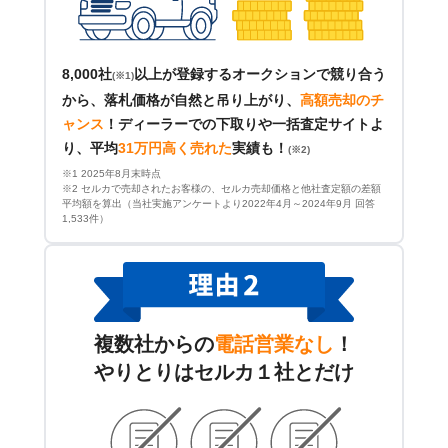
8,000社
以上が登録するオークションで競り合う
(※1)
から、落札価格が自然と吊り上がり、
高額売却のチ
ャンス
！
ディーラーでの下取りや一括査定サイトよ
り、平均
31万円高く売れた
実績も！
(※2)
※1 2025年8月末時点
※2 セルカで売却されたお客様の、セルカ売却価格と他社査定額の差額
平均額を算出（当社実施アンケートより2022年4月～2024年9月 回答
1,533件）
複数社からの
電話営業なし
！
やりとりはセルカ１社とだけ