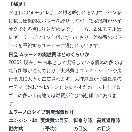
【補足】
2代目の3.5Lモデルは、名機と呼ばれるVQエンジンを
搭載し圧倒的なパワーを誇りますが、指定燃料が
ハイ
オク
である点に注意が必要です。一方、2.5Lモデルは
レギュラーガソリン仕様となっており、維持費のバラ
ンスを重視するユーザーに選ばれています。
日産 ムラーノの実燃費はどのくらいか
2026年現在、中古車として流通している個体の多くは
走行距離が進んでおり、実燃費はコンディションや走
行環境に大きく左右されます。大排気量かつ重量級の
ボディ（約1.7〜1.9トン）を動かすため、ストップ＆
ゴーの多い市街地では燃費が伸び悩む傾向にありま
す。
ムラーノのタイプ別実燃費推計
エンジン・駆
実燃費の目安
街乗り時
高速道路時
動方式
（平均）
の目安
の目安