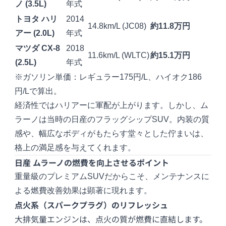
ノ (3.5L)
年式
トヨタ
ハリ
2014
14.8km/L (JC08)
約11.8万円
アー
(2.0L)
年式
マツダ
CX-8
2018
11.6km/L (WLTC)
約15.1万円
(2.5L)
年式
※ガソリン単価：レギュラー175円/L、ハイオク186
円/Lで算出。
経済性ではハリアーに軍配が上がります。しかし、ム
ラーノは当時の日産のフラッグシップSUV。内装の質
感や、幅広なボディがもたらす堂々とした佇まいは、
格上の満足感を与えてくれます。
日産 ムラーノの燃費を向上させるポイント
重量級のプレミアムSUVだからこそ、メンテナンスに
よる燃費改善効果は顕著に現れます。
点火系（スパークプラグ）のリフレッシュ
大排気量エンジンは、点火の質が燃費に直結します。