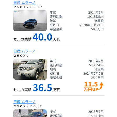
日産 ムラーノ
２５０ＸＶ ＦＯＵＲ
年式
2014年6月
走行距離
101,352
km
地域
滋賀県
成約日
2020年11月21日
希望金額
50.0
万円
40.0
セルカ実績
万円
日産 ムラーノ
２５０ＸＶ
年式
2010年2月
走行距離
52,715
km
地域
埼玉県
成約日
2024年9月2日
希望金額
25.0
万円
11.5
36.5
万円UP
セルカ実績
万円
日産 ムラーノ
２５０ＸＶ ＦＯＵＲ
年式
2013年7月
走行距離
115,251
km