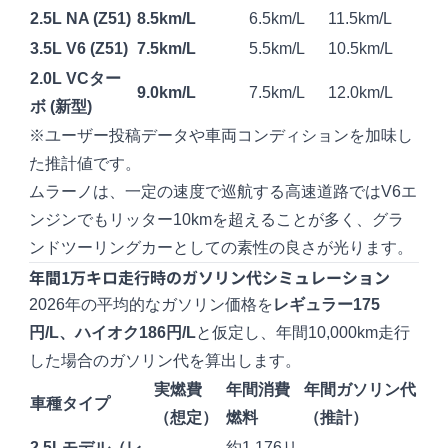
2.5L NA (Z51)
8.5km/L
6.5km/L
11.5km/L
3.5L V6 (Z51)
7.5km/L
5.5km/L
10.5km/L
2.0L VCター
9.0km/L
7.5km/L
12.0km/L
ボ (新型)
※ユーザー投稿データや車両コンディションを加味し
た推計値です。
ムラーノは、一定の速度で巡航する高速道路ではV6エ
ンジンでもリッター10kmを超えることが多く、グラ
ンドツーリングカーとしての素性の良さが光ります。
年間1万キロ走行時のガソリン代シミュレーション
2026年の平均的なガソリン価格を
レギュラー175
円/L、ハイオク186円/L
と仮定し、年間10,000km走行
した場合のガソリン代を算出します。
実燃費
年間消費
年間ガソリン代
車種タイプ
（想定）
燃料
（推計）
2.5Lモデル（レ
約1,176リ