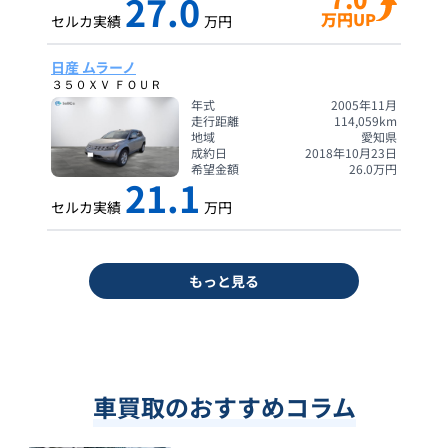
27.0
万円UP
セルカ実績
万円
日産 ムラーノ
３５０ＸＶ ＦＯＵＲ
年式
2005年11月
走行距離
114,059
km
地域
愛知県
成約日
2018年10月23日
希望金額
26.0
万円
21.1
セルカ実績
万円
もっと見る
車買取のおすすめコラム