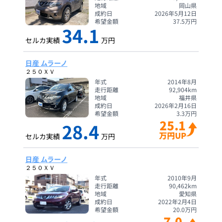
地域
岡山県
成約日
2026年5月12日
希望金額
37.5
万円
34.1
セルカ実績
万円
日産 ムラーノ
２５０ＸＶ
年式
2014年8月
走行距離
92,904
km
地域
福井県
成約日
2026年2月16日
希望金額
3.3
万円
25.1
28.4
万円UP
セルカ実績
万円
日産 ムラーノ
２５０ＸＶ
年式
2010年9月
走行距離
90,462
km
地域
愛知県
成約日
2022年2月4日
希望金額
20.0
万円
7.0