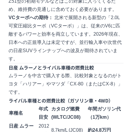
Z51型の初期モデルなどはこの対象に入ってくるた
め、維持費の見通しに含めておく必要があります。
VCターボへの期待：
北米で展開される新型の「2.0L
可変圧縮比ターボ（VCターボ）」は、従来のV6に匹
敵するパワーと効率を両立しています。2026年現在、
日本への正規導入は未定ですが、並行輸入車や次世代
の日産SUVラインナップへの波及が期待されていま
す。
日産 ムラーノとライバル車種の燃費比較
ムラーノを中古で購入する際、比較対象となるのがト
ヨタ「ハリアー」やマツダ「CX-80（またはCX-8）」
です。
ライバル車種との燃費比較（ガソリン車・4WD）
年式
カタログ燃費
年間ガソリン代
車種名
目安
(WLTC/JC08)
（1万km）
日産 ムラー
2012
8.7km/L (JC08)
約24.8万円