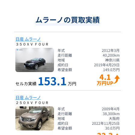
ムラーノの買取実績
日産 ムラーノ
３５０ＸＶ ＦＯＵＲ
年式
2012年3月
走行距離
40,200
km
地域
神奈川県
成約日
2019年4月29日
希望金額
149.0
万円
4.1
153.1
万円UP
セルカ実績
万円
日産 ムラーノ
２５０ＸＶ ＦＯＵＲ
年式
2009年4月
走行距離
38,300
km
地域
大阪府
成約日
2022年11月25日
希望金額
30.0
万円