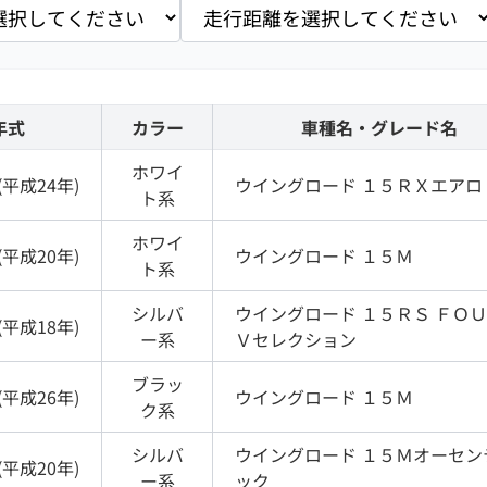
年式
カラー
車種名・グレード名
ホワイ
(
平成24年
)
ウイングロード
１５ＲＸエアロ
ト
系
ホワイ
(
平成20年
)
ウイングロード
１５Ｍ
ト
系
シルバ
ウイングロード
１５ＲＳ ＦＯ
(
平成18年
)
ー
系
Ｖセレクション
ブラッ
(
平成26年
)
ウイングロード
１５Ｍ
ク
系
シルバ
ウイングロード
１５Ｍオーセン
(
平成20年
)
ー
系
ック