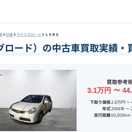
索
日産
ウイングロード
１５ＲＸ
グロード）の中古車買取実績・
買取参考
3.1万円 〜 4
下取り価格
2.8万円 〜 
年式
2006年 〜 
走行距離
60,000km