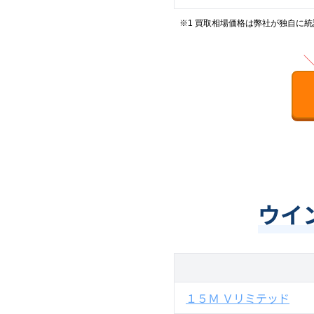
※1 買取相場価格は弊社が独自に
ウイ
１５Ｍ Ｖリミテッド