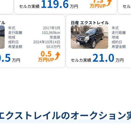
119.6
万円UP
セルカ実績
万円
セル
イル
日産
エクストレイル
年式
2017年3月
年式
走行距離
102,969
km
走行距離
地域
奈良県
地域
成約日
2024年10月14日
成約日
希望金額
50.0
万円
希望金額
0.5
.5
21.0
万円UP
万円
セルカ実績
万円
エクストレイルのオークション