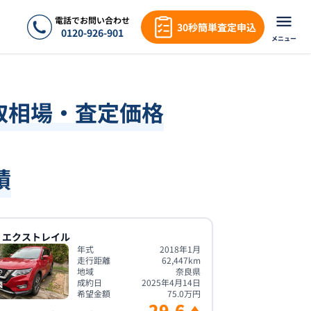
電話でお問い合わせ
30秒簡単査定申込
0120-926-901
メニュー
取相場・査定価格
績
エクストレイル
年式
2018年1月
走行距離
62,447
km
地域
奈良県
成約日
2025年4月14日
希望金額
75.0
万円
29.6