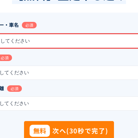
ー・車名
必須
択してください
必須
してください
離
必須
してください
無料
次へ(30秒で完了)