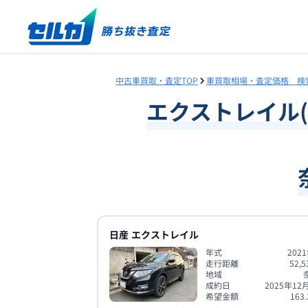
中古車買取・査定TOP
車買取相場・査定価格 検
エクストレイル
(
日産
エクストレイル
年式
202
走行距離
52,5
地域
成約日
2025年12
希望金額
163.