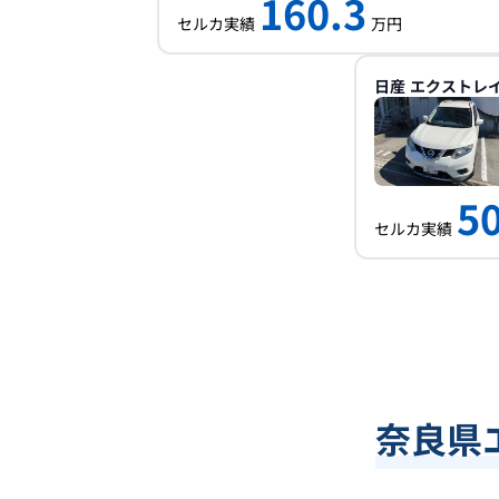
160.3
セルカ実績
万円
日産
エクストレ
50
セルカ実績
奈良県