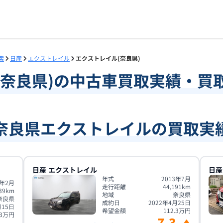
索
日産
エクストレイル
エクストレイル(奈良県)
奈良県
)の中古車買取実績・買
奈良県エクストレイルの買取実
日産
エクストレイル
日産
年式
2013年7月
1年2月
走行距離
44,191
km
39
km
地域
奈良県
奈良県
成約日
2022年4月25日
月15日
希望金額
112.3
万円
3
万円
7.3