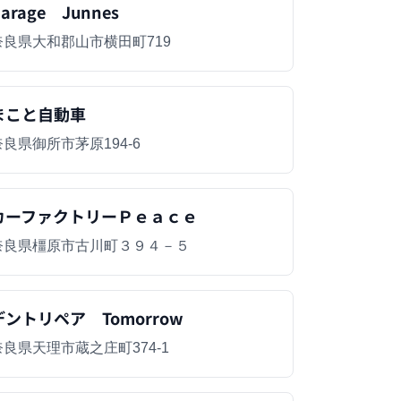
arage Junnes
奈良県大和郡山市横田町719
まこと自動車
奈良県御所市茅原194-6
カーファクトリーＰｅａｃｅ
奈良県橿原市古川町３９４－５
デントリペア Tomorrow
奈良県天理市蔵之庄町374-1