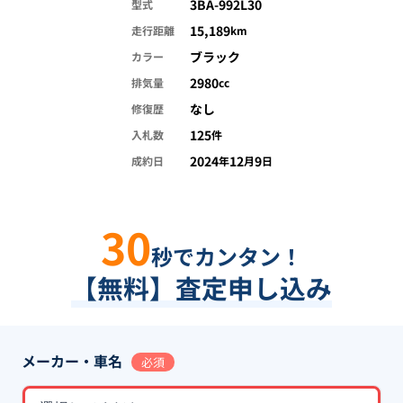
3BA-992L30
型式
15,189
走行距離
km
ブラック
カラー
2980
排気量
cc
なし
修復歴
125
入札数
件
2024
12
9
成約日
年
月
日
30
秒でカンタン！
【無料】査定申し込み
メーカー・車名
必須