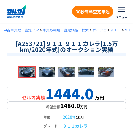
30秒簡単査定申込
メニュー
中古車買取・査定TOP
車買取相場・査定価格 検索
ポルシェ
９１１
９１
[A253721]９１１ ９１１カレラ[1.5万
km/2020年式]のオークション実績
❮
❯
1
/
18
1444.0
セルカ実績
万円
1480.0
希望金額
万円
2020
10
年式
年
月
９１１カレラ
グレード