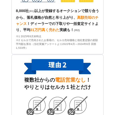
8,000社
以上が登録するオークションで競り合う
(※1)
から、落札価格が自然と吊り上がり、
高額売却のチ
ャンス
！
ディーラーでの下取りや一括査定サイトよ
り、平均
31万円高く売れた
実績も！
(※2)
※1 2025年8月末時点
※2 セルカで売却されたお客様の、セルカ売却価格と他社査定額の差額
平均額を算出（当社実施アンケートより2022年4月～2024年9月 回答
1,533件）
複数社からの
電話営業なし
！
やりとりはセルカ１社とだけ