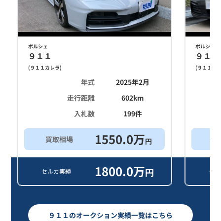
ポルシェ
ポルシェ
９１１
９１１
(
９１１カレラ
)
(
９１１カ
年式
2025年2月
走行距離
602
km
入札数
199
件
1550.0
万
買取相場
ス
円
1800.0
万
円
セルカ実績
セル
９１１のオークション実績一覧はこちら