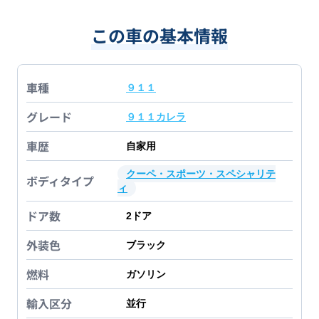
この車の基本情報
車種
９１１
グレード
９１１カレラ
車歴
自家用
クーペ・スポーツ・スペシャリテ
ボディタイプ
ィ
ドア数
2
ドア
外装色
ブラック
燃料
ガソリン
輸入区分
並行