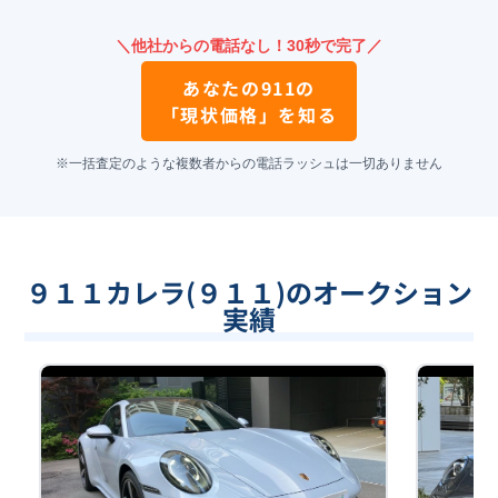
＼他社からの電話なし！30秒で完了／
あなたの
911
の
「現状価格」を知る
※一括査定のような複数者からの電話ラッシュは一切ありません
９１１カレラ(９１１)のオークション
実績