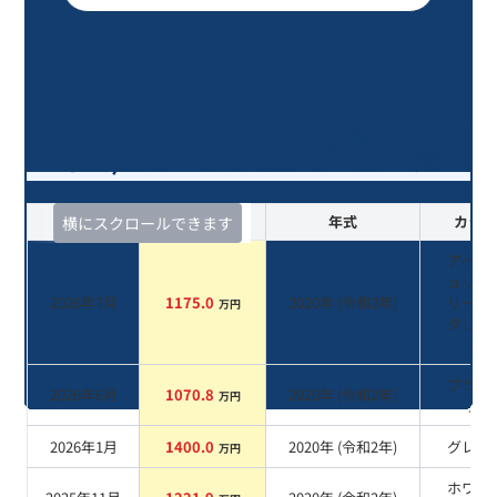
９１１ ９１１カレラ/6年落ち(2020
年式)のオークションデータ一覧
査定時期
セルカ実績
年式
カラー
横にスクロールできます
アベン
ュリン
2026年7月
1175.0
2020
年 (
令和2年
)
リーン
万円
タリッ
系
ブラッ
2026年6月
1070.8
2020
年 (
令和2年
)
万円
系
2026年1月
1400.0
2020
年 (
令和2年
)
グレー
万円
ホワイ