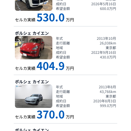
成約日
2026年5月16日
希望金額
600.0
万円
530.0
セルカ実績
万円
ポルシェ
カイエン
年式
2013年10月
走行距離
26,038
km
地域
東京都
成約日
2022年9月16日
希望金額
430.0
万円
404.9
セルカ実績
万円
ポルシェ
カイエン
年式
2013年8月
走行距離
43,766
km
地域
東京都
成約日
2020年8月3日
希望金額
999.0
万円
370.0
セルカ実績
万円
ポルシェ
カイエン