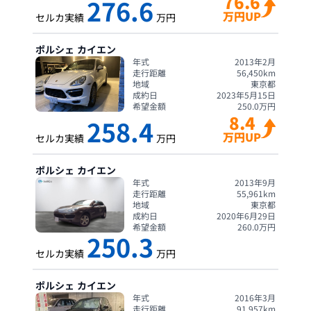
76.6
276.6
万円UP
セルカ実績
万円
ポルシェ
カイエン
年式
2013年2月
走行距離
56,450
km
地域
東京都
成約日
2023年5月15日
希望金額
250.0
万円
8.4
258.4
万円UP
セルカ実績
万円
ポルシェ
カイエン
年式
2013年9月
走行距離
55,961
km
地域
東京都
成約日
2020年6月29日
希望金額
260.0
万円
250.3
セルカ実績
万円
ポルシェ
カイエン
年式
2016年3月
走行距離
91,957
km