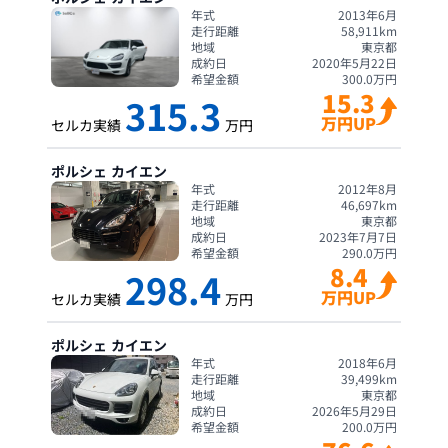
年式
2013年6月
走行距離
58,911
km
地域
東京都
成約日
2020年5月22日
希望金額
300.0
万円
15.3
315.3
万円UP
セルカ実績
万円
ポルシェ
カイエン
年式
2012年8月
走行距離
46,697
km
地域
東京都
成約日
2023年7月7日
希望金額
290.0
万円
8.4
298.4
万円UP
セルカ実績
万円
ポルシェ
カイエン
年式
2018年6月
走行距離
39,499
km
地域
東京都
成約日
2026年5月29日
希望金額
200.0
万円