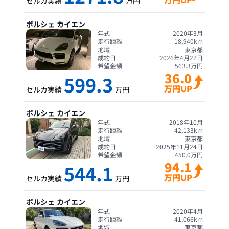
セルカ実績
万円
ポルシェ
カイエン
年式
2020年3月
走行距離
18,940
km
地域
東京都
成約日
2026年4月27日
希望金額
563.3
万円
36.0
599.3
万円UP
セルカ実績
万円
ポルシェ
カイエン
年式
2018年10月
走行距離
42,133
km
地域
東京都
成約日
2025年11月24日
希望金額
450.0
万円
94.1
544.1
万円UP
セルカ実績
万円
ポルシェ
カイエン
年式
2020年4月
走行距離
41,066
km
地域
東京都