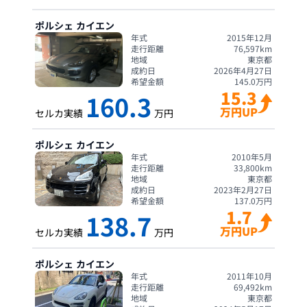
ポルシェ
カイエン
年式
2015年12月
走行距離
76,597
km
地域
東京都
成約日
2026年4月27日
希望金額
145.0
万円
15.3
160.3
万円UP
セルカ実績
万円
ポルシェ
カイエン
年式
2010年5月
走行距離
33,800
km
地域
東京都
成約日
2023年2月27日
希望金額
137.0
万円
1.7
138.7
万円UP
セルカ実績
万円
ポルシェ
カイエン
年式
2011年10月
走行距離
69,492
km
地域
東京都