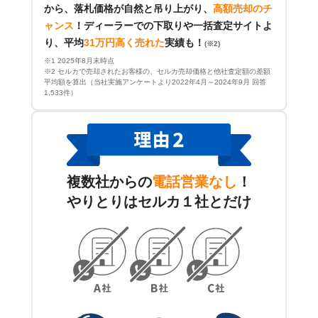
から、落札価格が自然と吊り上がり、
高額売却のチ
ャンス
！
ディーラーでの下取りや一括査定サイトよ
り、平均
31万円高く売れた
実績も！
(※2)
※1 2025年8月末時点
※2 セルカで売却されたお客様の、セルカ売却価格と他社査定額の差額
平均額を算出（当社実施アンケートより2022年4月～2024年9月 回答
1,533件）
複数社からの
電話営業なし
！
やりとりはセルカ１社とだけ