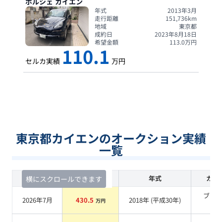
ポルシェ
カイエン
年式
2013年3月
走行距離
151,736
km
地域
東京都
成約日
2023年8月18日
希望金額
113.0
万円
110.1
セルカ実績
万円
東京都カイエンのオークション実績
一覧
査定時期
セルカ実績
年式
カラ
横にスクロールできます
ブラ
2026年7月
430.5
2018
年 (
平成30年
)
万円
系