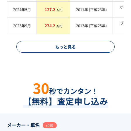
ホワ
2024年5月
127.2
2011
年 (
平成23年
)
万円
系
ブラ
2023年9月
274.2
2013
年 (
平成25年
)
万円
系
もっと見る
30
秒でカンタン！
【無料】査定申し込み
メーカー・車名
必須