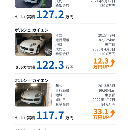
成約日
2024年5月17日
希望金額
130.0
万円
127.2
セルカ実績
万円
ポルシェ
カイエン
年式
2015年9月
走行距離
82,725
km
地域
東京都
成約日
2026年4月3日
希望金額
110.0
万円
12.3
122.3
万円UP
セルカ実績
万円
ポルシェ
カイエン
年式
2013年3月
走行距離
99,984
km
地域
東京都
成約日
2022年1月7日
希望金額
84.6
万円
33.1
117.7
万円UP
セルカ実績
万円