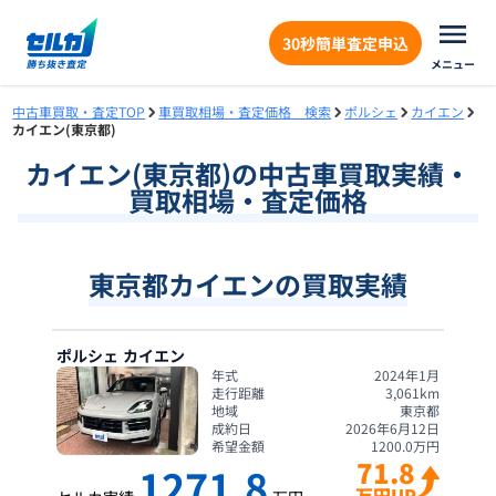
30秒簡単査定申込
メニュー
中古車買取・査定TOP
車買取相場・査定価格 検索
ポルシェ
カイエン
カイエン(東京都)
カイエン
(
東京都
)の中古車買取実績・
買取相場・査定価格
東京都カイエンの買取実績
ポルシェ
カイエン
年式
2024年1月
走行距離
3,061
km
地域
東京都
成約日
2026年6月12日
希望金額
1200.0
万円
71.8
1271.8
万円UP