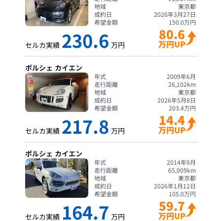
地域
東京都
成約日
2026年3月27日
希望金額
150.0
万円
80.6
230.6
万円UP
セルカ実績
万円
ポルシェ
カイエン
年式
2009年6月
走行距離
26,102
km
地域
東京都
成約日
2026年5月8日
希望金額
203.4
万円
14.4
217.8
万円UP
セルカ実績
万円
ポルシェ
カイエン
年式
2014年9月
走行距離
65,909
km
地域
東京都
成約日
2026年1月12日
希望金額
105.0
万円
59.7
164.7
万円UP
セルカ実績
万円