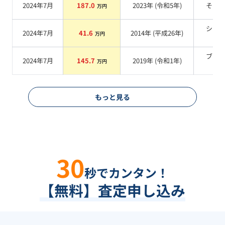
2024年7月
187.0
2023
年 (
令和5年
)
その
万円
シル
2024年7月
41.6
2014
年 (
平成26年
)
万円
系
ブラ
2024年7月
145.7
2019
年 (
令和1年
)
万円
系
もっと見る
30
秒でカンタン！
【無料】査定申し込み