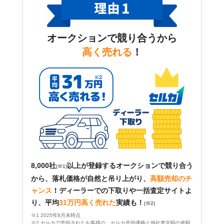
オークションで競り合うから
高く売れる
！
8,000社
以上が登録するオークションで競り合う
(※1)
から、落札価格が自然と吊り上がり、
高額売却のチ
ャンス
！
ディーラーでの下取りや一括査定サイトよ
り、平均
31万円高く売れた
実績も！
(※2)
※1 2025年8月末時点
※2 セルカで売却されたお客様の、セルカ売却価格と他社査定額の差額