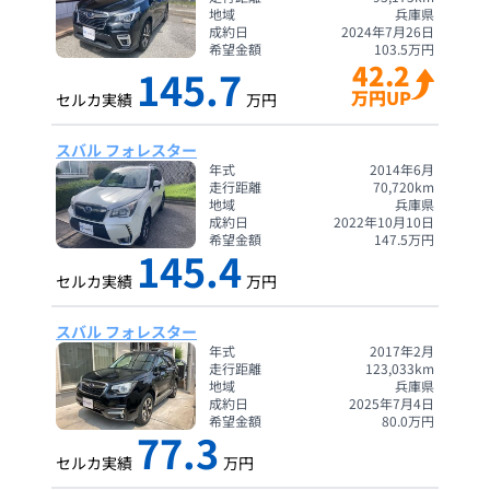
地域
兵庫県
成約日
2024年7月26日
希望金額
103.5
万円
42.2
145.7
万円UP
セルカ実績
万円
スバル フォレスター
年式
2014年6月
走行距離
70,720
km
地域
兵庫県
成約日
2022年10月10日
希望金額
147.5
万円
145.4
セルカ実績
万円
スバル フォレスター
年式
2017年2月
走行距離
123,033
km
地域
兵庫県
成約日
2025年7月4日
希望金額
80.0
万円
77.3
セルカ実績
万円