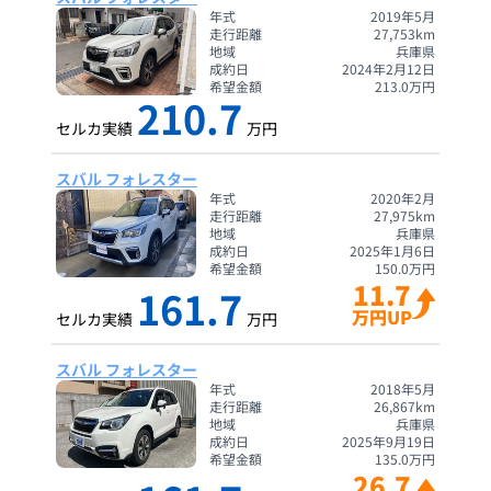
年式
2019年5月
走行距離
27,753
km
地域
兵庫県
成約日
2024年2月12日
希望金額
213.0
万円
210.7
セルカ実績
万円
スバル フォレスター
年式
2020年2月
走行距離
27,975
km
地域
兵庫県
成約日
2025年1月6日
希望金額
150.0
万円
11.7
161.7
万円UP
セルカ実績
万円
スバル フォレスター
年式
2018年5月
走行距離
26,867
km
地域
兵庫県
成約日
2025年9月19日
希望金額
135.0
万円
26.7