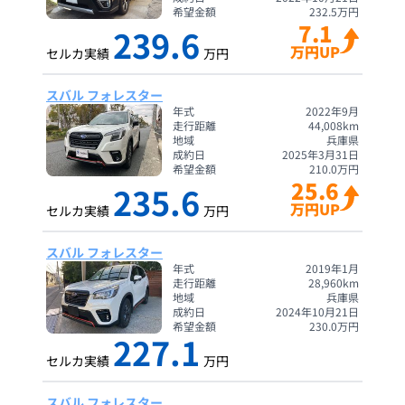
希望金額
232.5
万円
7.1
239.6
万円UP
セルカ実績
万円
スバル フォレスター
年式
2022年9月
走行距離
44,008
km
地域
兵庫県
成約日
2025年3月31日
希望金額
210.0
万円
25.6
235.6
万円UP
セルカ実績
万円
スバル フォレスター
年式
2019年1月
走行距離
28,960
km
地域
兵庫県
成約日
2024年10月21日
希望金額
230.0
万円
227.1
セルカ実績
万円
スバル フォレスター