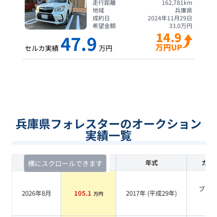
走行距離
162,781
km
地域
兵庫県
成約日
2024年11月29日
希望金額
33.0
万円
14.9
47.9
万円UP
セルカ実績
万円
兵庫県フォレスターのオークション
実績一覧
査定時期
セルカ実績
年式
カラ
横にスクロールできます
ブラ
2026年8月
105.1
2017
年 (
平成29年
)
万円
系