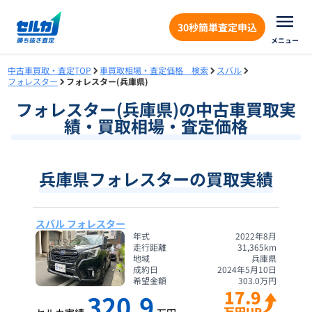
30秒簡単査定申込
メニュー
中古車買取・査定TOP
車買取相場・査定価格 検索
スバル
フォレスター
フォレスター(兵庫県)
フォレスター
(
兵庫県
)の中古車買取実
績・買取相場・査定価格
兵庫県フォレスターの買取実績
スバル フォレスター
年式
2022年8月
走行距離
31,365
km
地域
兵庫県
成約日
2024年5月10日
希望金額
303.0
万円
17.9
320.9
万円UP