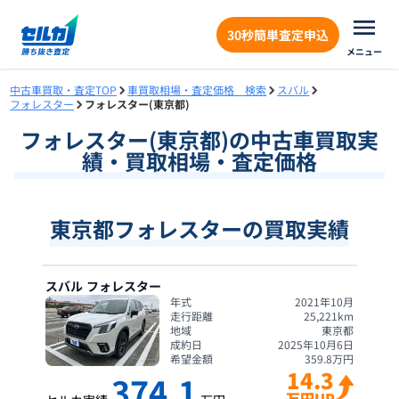
30秒簡単査定申込
メニュー
中古車買取・査定TOP
車買取相場・査定価格 検索
スバル
フォレスター
フォレスター(東京都)
フォレスター
(
東京都
)の中古車買取実
績・買取相場・査定価格
東京都フォレスターの買取実績
スバル
フォレスター
年式
2021年10月
走行距離
25,221
km
地域
東京都
成約日
2025年10月6日
希望金額
359.8
万円
14.3
374.1
万円UP