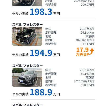
成約日
2024年8月19日
希望金額
200.0
万円
198.3
セルカ実績
万円
スバル
フォレスター
年式
2019年8月
走行距離
56,114
km
地域
東京都
成約日
2026年1月9日
希望金額
177.1
万円
17.9
194.9
万円UP
セルカ実績
万円
スバル
フォレスター
年式
2019年7月
走行距離
51,193
km
地域
東京都
成約日
2026年6月12日
希望金額
190.0
万円
188.9
セルカ実績
万円
スバル
フォレスター