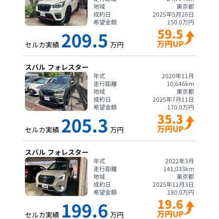
地域
東京都
成約日
2025年5月26日
希望金額
150.0
万円
59.5
209.5
万円UP
セルカ実績
万円
スバル
フォレスター
年式
2020年11月
走行距離
10,646
km
地域
東京都
成約日
2025年7月11日
希望金額
170.0
万円
35.3
205.3
万円UP
セルカ実績
万円
スバル
フォレスター
年式
2022年3月
走行距離
141,033
km
地域
東京都
成約日
2025年11月3日
希望金額
180.0
万円
19.6
199.6
万円UP
セルカ実績
万円