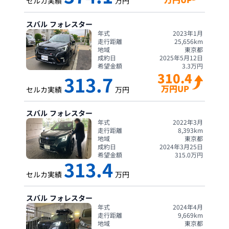
セルカ実績
万円
スバル
フォレスター
年式
2023年1月
走行距離
25,656
km
地域
東京都
成約日
2025年5月12日
希望金額
3.3
万円
310.4
313.7
万円UP
セルカ実績
万円
スバル
フォレスター
年式
2022年3月
走行距離
8,393
km
地域
東京都
成約日
2024年3月25日
希望金額
315.0
万円
313.4
セルカ実績
万円
スバル
フォレスター
年式
2024年4月
走行距離
9,669
km
地域
東京都