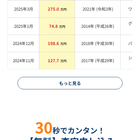
2025年3月
275.0
2021
年 (
令和3年
)
ワイ
万円
グリ
2025年1月
74.8
2014
年 (
平成26年
)
万円
系
2024年12月
198.6
2018
年 (
平成30年
)
パー
万円
シル
2024年11月
127.7
2017
年 (
平成29年
)
万円
系
もっと見る
30
秒でカンタン！