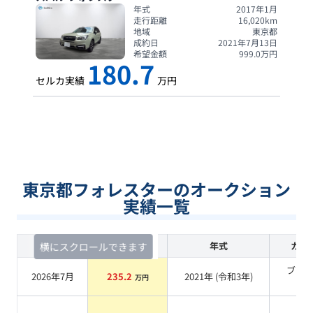
年式
2017年1月
走行距離
16,020
km
地域
東京都
成約日
2021年7月13日
希望金額
999.0
万円
180.7
セルカ実績
万円
東京都フォレスターのオークション
実績一覧
査定時期
セルカ実績
年式
カラ
横にスクロールできます
ブラ
2026年7月
235.2
2021
年 (
令和3年
)
万円
系