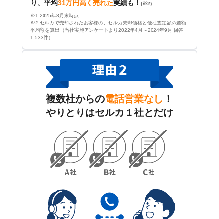
り、平均
31万円高く売れた
実績も！
(※2)
※1 2025年8月末時点
※2 セルカで売却されたお客様の、セルカ売却価格と他社査定額の差額
平均額を算出（当社実施アンケートより2022年4月～2024年9月 回答
1,533件）
複数社からの
電話営業なし
！
やりとりはセルカ１社とだけ