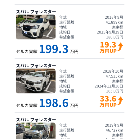
スバル
フォレスター
年式
2018年9月
走行距離
41,899
km
地域
東京都
成約日
2025年9月29日
希望金額
180.0
万円
19.3
199.3
万円UP
セルカ実績
万円
スバル
フォレスター
年式
2018年10月
走行距離
47,535
km
地域
東京都
成約日
2024年12月16日
希望金額
165.0
万円
33.6
198.6
万円UP
セルカ実績
万円
スバル
フォレスター
年式
2019年9月
走行距離
46,727
km
地域
東京都