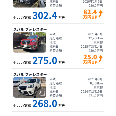
成約日
2026年1月5日
希望金額
220.0
万円
82.4
302.4
万円UP
セルカ実績
万円
スバル
フォレスター
年式
2021年1月
走行距離
32,766
km
地域
東京都
成約日
2025年3月14日
希望金額
250.0
万円
25.0
275.0
万円UP
セルカ実績
万円
スバル
フォレスター
年式
2021年3月
走行距離
8,358
km
地域
東京都
成約日
2024年1月19日
希望金額
271.0
万円
268.0
セルカ実績
万円