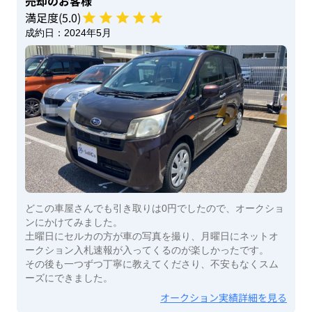
売却のお客様
満足度(
5
.0)
成約日：
2024年5月
どこの車屋さんでも引き取りは0円でしたので、オークショ
ンにかけてみました。
土曜日にセルカの方が車の写真を撮り、月曜日にネットオ
ークション入札速報が入ってくるのが楽しかったです。
その後も一つずつ丁寧に教えてくださり、不安もなくスム
ーズにできました。
オークション実績詳細を見る