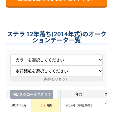
ステラ 12年落ち(2014年式)のオーク
ションデータ一覧
条件をリセット
査定時期
セルカ実績
年式
カラ
横にスクロールできます
ブラ
2024年5月
6.2
2014
年 (
平成26年
)
万円
系