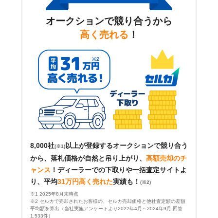
オークションで競り合うから
高く売れる
！
8,000社
以上が登録するオークションで競り合う
(※1)
から、落札価格が自然と吊り上がり、
高額売却のチ
ャンス
！
ディーラーでの下取りや一括査定サイトよ
り、平均
31万円高く売れた
実績も！
(※2)
※1 2025年8月末時点
※2 セルカで売却されたお客様の、セルカ売却価格と他社査定額の差額
平均額を算出（当社実施アンケートより2022年4月～2024年9月 回答
1,533件）