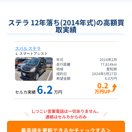
ステラ 12年落ち(2014年式)の高額買
取実績
スバル ステラ
Ｌ スマートアシスト
年式
2014年2月
走行距離
77,814
km
地域
愛知県
成約日
2024年5月27日
希望金額
6.0
万円
0.2
6.2
万円UP
セルカ実績
万円
しつこい営業電話は一切ありません。
＼
／
連絡はセルカからのみ
最高値を更新できるかチェックする＞