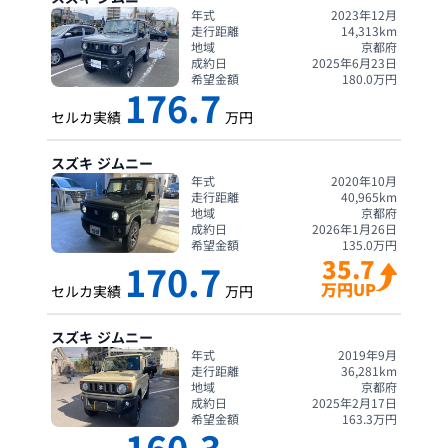
年式
2023年12月
走行距離
14,313
km
地域
京都府
成約日
2025年6月23日
希望金額
180.0
万円
176.7
セルカ実績
万円
スズキ
ジムニー
年式
2020年10月
走行距離
40,965
km
地域
京都府
成約日
2026年1月26日
希望金額
135.0
万円
35.7
170.7
万円UP
セルカ実績
万円
スズキ
ジムニー
年式
2019年9月
走行距離
36,281
km
地域
京都府
成約日
2025年2月17日
希望金額
163.3
万円
160.3