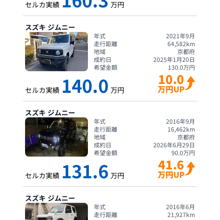
セルカ実績
万円
スズキ
ジムニー
年式
2021年9月
走行距離
64,582
km
地域
京都府
成約日
2025年1月20日
希望金額
130.0
万円
10.0
140.0
万円UP
セルカ実績
万円
スズキ
ジムニー
年式
2016年9月
走行距離
16,462
km
地域
京都府
成約日
2026年6月29日
希望金額
90.0
万円
41.6
131.6
万円UP
セルカ実績
万円
スズキ
ジムニー
年式
2016年6月
走行距離
21,927
km