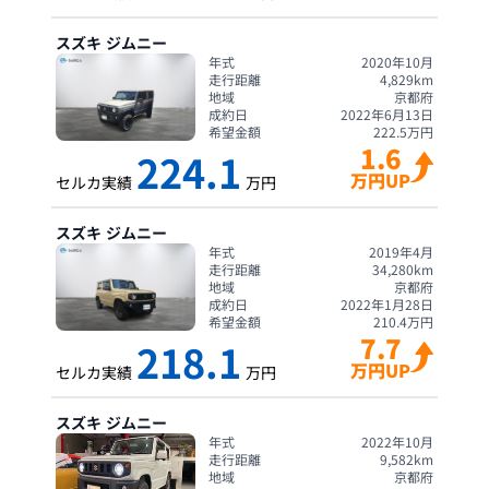
スズキ
ジムニー
年式
2020年10月
走行距離
4,829
km
地域
京都府
成約日
2022年6月13日
希望金額
222.5
万円
1.6
224.1
万円UP
セルカ実績
万円
スズキ
ジムニー
年式
2019年4月
走行距離
34,280
km
地域
京都府
成約日
2022年1月28日
希望金額
210.4
万円
7.7
218.1
万円UP
セルカ実績
万円
スズキ
ジムニー
年式
2022年10月
走行距離
9,582
km
地域
京都府