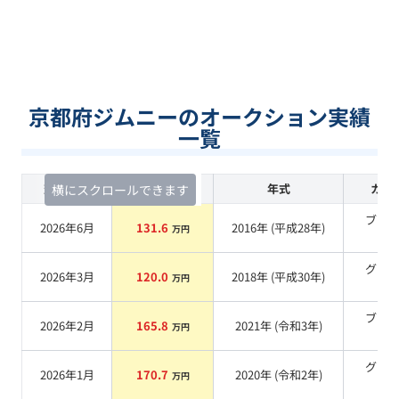
京都府ジムニーのオークション実績
一覧
査定時期
セルカ実績
年式
カラ
横にスクロールできます
ブラ
2026年6月
131.6
2016
年 (
平成28年
)
万円
系
グリ
2026年3月
120.0
2018
年 (
平成30年
)
万円
系
ブラ
2026年2月
165.8
2021
年 (
令和3年
)
万円
系
グリ
2026年1月
170.7
2020
年 (
令和2年
)
万円
系