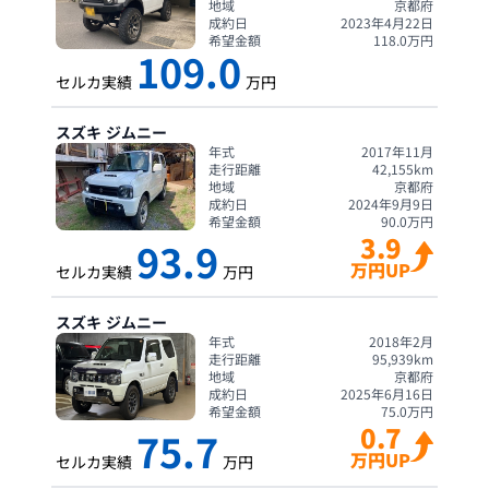
地域
京都府
成約日
2023年4月22日
希望金額
118.0
万円
109.0
セルカ実績
万円
スズキ
ジムニー
年式
2017年11月
走行距離
42,155
km
地域
京都府
成約日
2024年9月9日
希望金額
90.0
万円
3.9
93.9
万円UP
セルカ実績
万円
スズキ
ジムニー
年式
2018年2月
走行距離
95,939
km
地域
京都府
成約日
2025年6月16日
希望金額
75.0
万円
0.7
75.7
万円UP
セルカ実績
万円