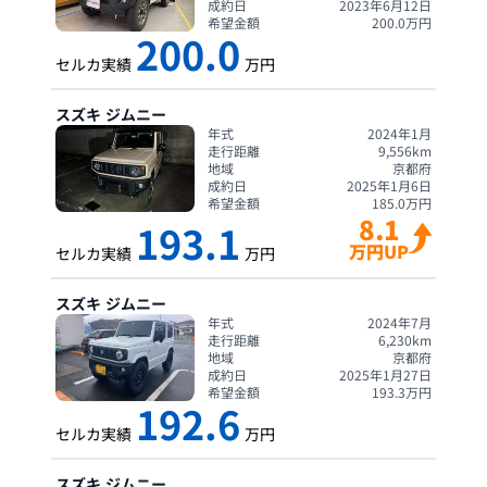
成約日
2023年6月12日
希望金額
200.0
万円
200.0
セルカ実績
万円
スズキ
ジムニー
年式
2024年1月
走行距離
9,556
km
地域
京都府
成約日
2025年1月6日
希望金額
185.0
万円
8.1
193.1
万円UP
セルカ実績
万円
スズキ
ジムニー
年式
2024年7月
走行距離
6,230
km
地域
京都府
成約日
2025年1月27日
希望金額
193.3
万円
192.6
セルカ実績
万円
スズキ
ジムニー