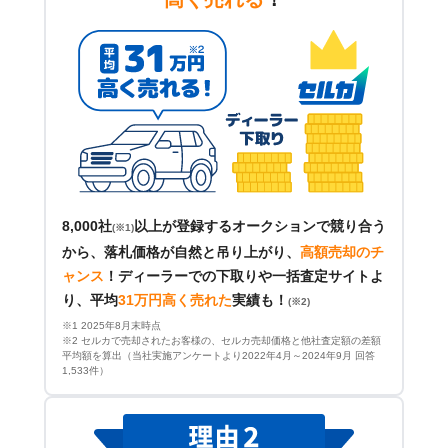
8,000社
以上が登録するオークションで競り合う
(※1)
から、落札価格が自然と吊り上がり、
高額売却のチ
ャンス
！
ディーラーでの下取りや一括査定サイトよ
り、平均
31万円高く売れた
実績も！
(※2)
※1 2025年8月末時点
※2 セルカで売却されたお客様の、セルカ売却価格と他社査定額の差額
平均額を算出（当社実施アンケートより2022年4月～2024年9月 回答
1,533件）