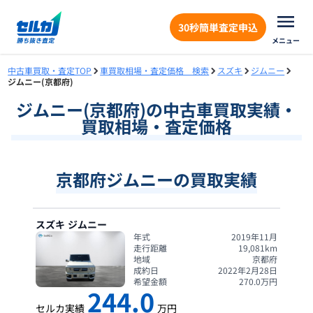
30秒簡単査定申込
メニュー
中古車買取・査定TOP
車買取相場・査定価格 検索
スズキ
ジムニー
ジムニー(京都府)
ジムニー
(
京都府
)の中古車買取実績・
買取相場・査定価格
京都府ジムニーの買取実績
スズキ
ジムニー
年式
2019年11月
走行距離
19,081
km
地域
京都府
成約日
2022年2月28日
希望金額
270.0
万円
244.0
セルカ実績
万円