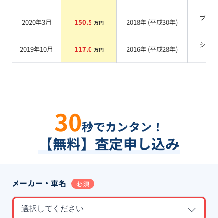
系
ブラ
2020年3月
150.5
2018
年 (
平成30年
)
万円
系
シル
2019年10月
117.0
2016
年 (
平成28年
)
万円
系
30
秒でカンタン！
【無料】査定申し込み
メーカー・車名
必須
選択してください