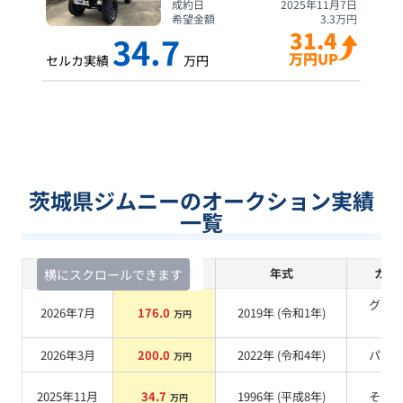
成約日
2025年11月7日
希望金額
3.3
万円
31.4
34.7
万円UP
セルカ実績
万円
茨城県ジムニーのオークション実績
一覧
査定時期
セルカ実績
年式
カラ
横にスクロールできます
グリ
2026年7月
176.0
2019
年 (
令和1年
)
万円
系
2026年3月
200.0
2022
年 (
令和4年
)
パー
万円
2025年11月
34.7
1996
年 (
平成8年
)
その
万円