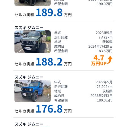
希望金額
190.0
万円
189.8
セルカ実績
万円
スズキ
ジムニー
年式
2023年5月
走行距離
7,472
km
地域
茨城県
成約日
2024年7月29日
希望金額
183.5
万円
4.7
188.2
万円UP
セルカ実績
万円
スズキ
ジムニー
年式
2022年5月
走行距離
25,202
km
地域
茨城県
成約日
2025年2月3日
希望金額
180.0
万円
176.8
セルカ実績
万円
スズキ
ジムニー