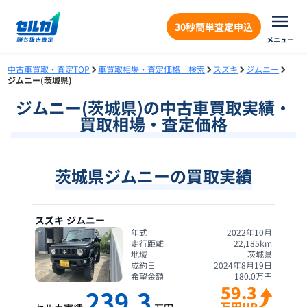
30秒簡単査定申込
メニュー
中古車買取・査定TOP
車買取相場・査定価格 検索
スズキ
ジムニー
ジムニー(茨城県)
ジムニー
(
茨城県
)の中古車買取実績・
買取相場・査定価格
茨城県ジムニーの買取実績
スズキ
ジムニー
年式
2022年10月
走行距離
22,185
km
地域
茨城県
成約日
2024年8月19日
希望金額
180.0
万円
59.3
239.3
万円UP