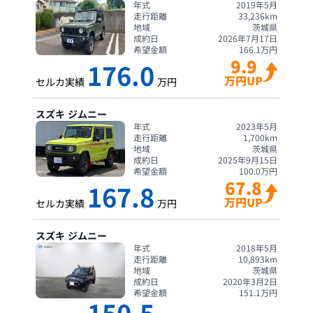
年式
2019年5月
走行距離
33,236
km
地域
茨城県
成約日
2026年7月17日
希望金額
166.1
万円
9.9
176.0
万円UP
セルカ実績
万円
スズキ
ジムニー
年式
2023年5月
走行距離
1,700
km
地域
茨城県
成約日
2025年9月15日
希望金額
100.0
万円
67.8
167.8
万円UP
セルカ実績
万円
スズキ
ジムニー
年式
2018年5月
走行距離
10,893
km
地域
茨城県
成約日
2020年3月2日
希望金額
151.1
万円
150.5