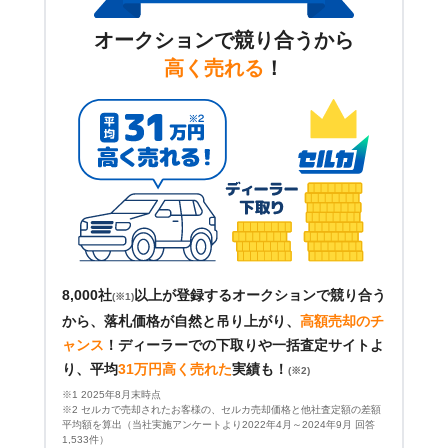
オークションで競り合うから
高く売れる
！
8,000社
以上が登録するオークションで競り合う
(※1)
から、落札価格が自然と吊り上がり、
高額売却のチ
ャンス
！
ディーラーでの下取りや一括査定サイトよ
り、平均
31万円高く売れた
実績も！
(※2)
※1 2025年8月末時点
※2 セルカで売却されたお客様の、セルカ売却価格と他社査定額の差額
平均額を算出（当社実施アンケートより2022年4月～2024年9月 回答
1,533件）