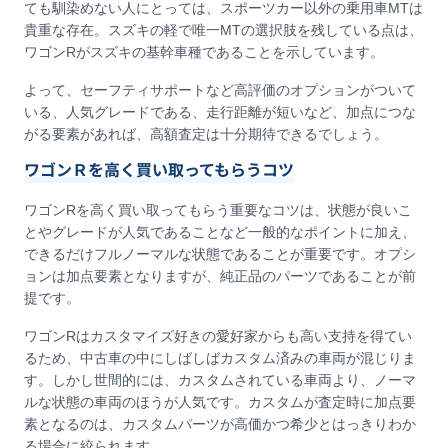
ても馴染めない人にとっては、スポーツカー以外の乗用車MTは
貴重な存在。スズキの軽で唯一MTの選択肢を残している点は、
ワゴンRがスズキの基幹車種であることを示しています。
よって、セーフティサポートなど高評価のオプションがついて
いる、人気グレードである、走行距離が短いなど、加点につな
がる要素があれば、高額査定は十分期待できるでしょう。
ワゴンＲを高く買い取ってもらうコツ
ワゴンRを高く買い取ってもらう重要なコツは、状態が良いこ
とやグレードが人気であることなど一般的なポイントに加え、
できるだけフルノーマルな状態であることが重要です。オプシ
ョンは加点要素となりますが、純正品のパーツであることが前
提です。
ワゴンRはカスタマイズ好きの愛好家からも高い支持を得てい
るため、中古車の中にしばしばカスタム済みの車両が混じりま
す。しかし世間的には、カスタムされている車両より、ノーマ
ルな状態の車両のほうが人気です。カスタムが査定時に加点要
素となるのは、カスタムパーツが高価かつ希少とはっきりわか
る場合に絞られます。