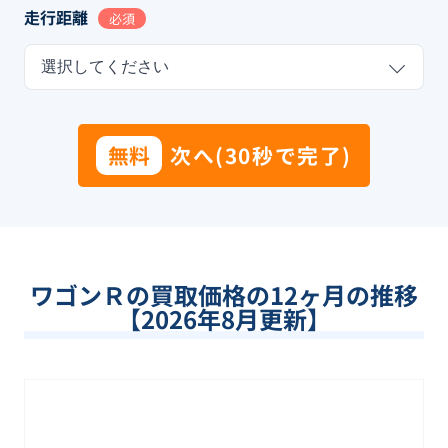
走行距離
必須
選択してください
無料
次へ(30秒で完了)
ワゴンＲ
の買取価格の12ヶ月の推移
【
2026
年
8
月更新】