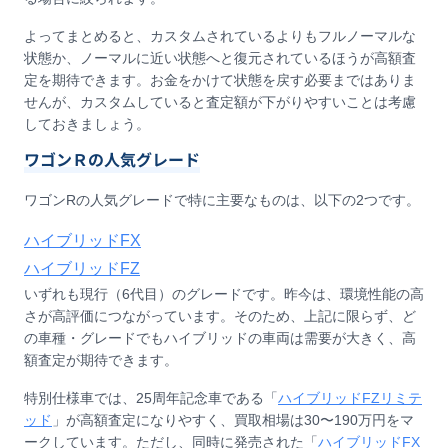
よってまとめると、カスタムされているよりもフルノーマルな
状態か、ノーマルに近い状態へと復元されているほうが高額査
定を期待できます。お金をかけて状態を戻す必要まではありま
せんが、カスタムしていると査定額が下がりやすいことは考慮
しておきましょう。
ワゴンＲの人気グレード
ワゴンRの人気グレードで特に主要なものは、以下の2つです。
ハイブリッドFX
ハイブリッドFZ
いずれも現行（6代目）のグレードです。昨今は、環境性能の高
さが高評価につながっています。そのため、上記に限らず、ど
の車種・グレードでもハイブリッドの車両は需要が大きく、高
額査定が期待できます。
特別仕様車では、25周年記念車である「
ハイブリッドFZリミテ
ッド
」が高額査定になりやすく、買取相場は30〜190万円をマ
ークしています。ただし、同時に発売された「
ハイブリッドFX