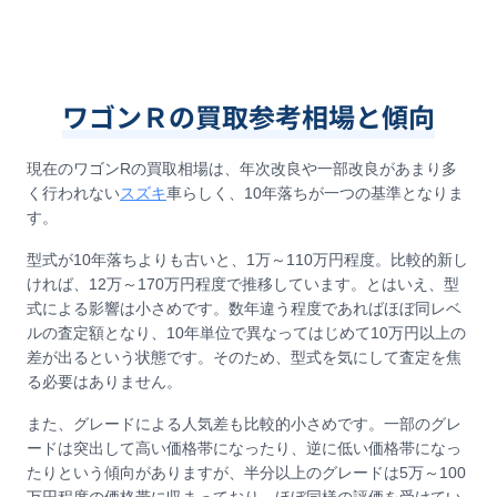
ワゴンＲの買取参考相場と傾向
現在のワゴンRの買取相場は、年次改良や一部改良があまり多
く行われない
スズキ
車らしく、10年落ちが一つの基準となりま
す。
型式が10年落ちよりも古いと、1万～110万円程度。比較的新し
ければ、12万～170万円程度で推移しています。とはいえ、型
式による影響は小さめです。数年違う程度であればほぼ同レベ
ルの査定額となり、10年単位で異なってはじめて10万円以上の
差が出るという状態です。そのため、型式を気にして査定を焦
る必要はありません。
また、グレードによる人気差も比較的小さめです。一部のグレ
ードは突出して高い価格帯になったり、逆に低い価格帯になっ
たりという傾向がありますが、半分以上のグレードは5万～100