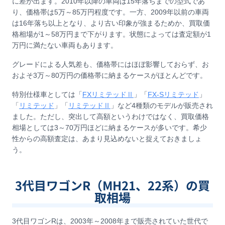
に差が出ます。2010年以降の車両は15年落ちまでの型式であ
り、価格帯は5万～85万円程度です。一方、2009年以前の車両
は16年落ち以上となり、より古い印象が強まるためか、買取価
格相場が1～58万円まで下がります。状態によっては査定額が1
万円に満たない車両もあります。
グレードによる人気差も、価格帯にはほぼ影響しておらず、お
およそ3万～80万円の価格帯に納まるケースがほとんどです。
特別仕様車としては「
FXリミテッドⅡ
」「
FX-Sリミテッド
」
「
リミテッド
」「
リミテッドⅡ
」など4種類のモデルが販売され
ました。ただし、突出して高額というわけではなく、買取価格
相場としては3～70万円ほどに納まるケースが多いです。希少
性からの高額査定は、あまり見込めないと捉えておきましょ
う。
3代目ワゴンR（MH21、22系）の買
取相場
3代目ワゴンRは、2003年～2008年まで販売されていた世代で