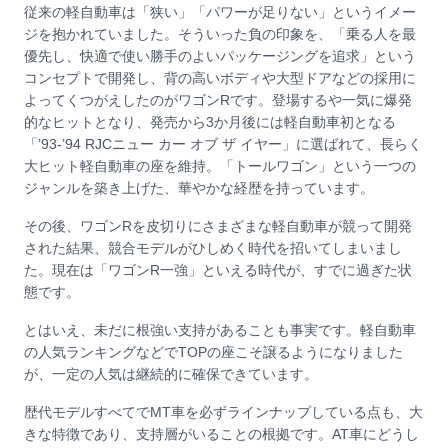
従来の軽自動車は「狭い」「パワーが足りない」というイメー
ジを抱かれていました。そういった負の印象を、「乗る人を最
優先し、快適で使い勝手のよいパッケージングを追求」という
コンセプトで開発し、背の高いボディや大型ドアなどの採用に
よってくつがえしたのがワゴンRです。登場するや一気に爆発
的なヒットとなり、発売から3か月後には軽自動車初となる
「’93-’94 RJCニュー カー オブ ザ イヤー」に選ばれて、長らく
大ヒット軽自動車の座を維持。「トールワゴン」という一つの
ジャンルを築き上げた、華やかな経歴を持っています。
その後、ワゴンRを皮切りにさまざまな軽自動車が競って開発
された結果、競合モデルがひしめく時代を招いてしまいまし
た。現在は「ワゴンR一強」といえる時代が、すでに過ぎた状
態です。
とはいえ、未だに根強い支持があることも事実です。軽自動車
の人気ランキングなどでTOPの座こそ譲るようになりました
が、一定の人気は継続的に確保できています。
歴代モデルすべてでMT車を必ずラインナップしている点も、大
きな特徴であり、支持層がいることの根拠です。AT車にどうし