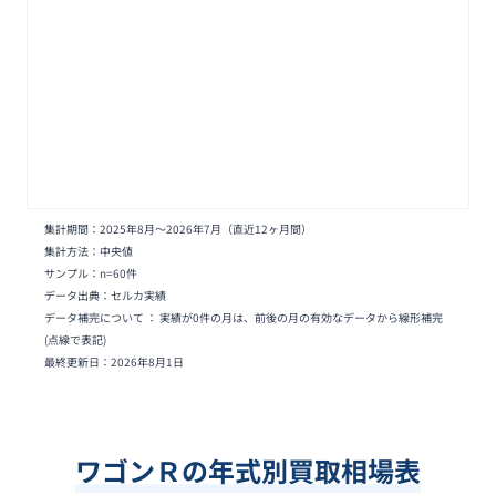
集計期間：
2025年8月
〜
2026年7月
（直近12ヶ月間）
集計方法：中央値
サンプル：n=
60
件
データ出典：セルカ実績
データ補完について ： 実績が0件の月は、前後の月の有効なデータから線形補完
(点線で表記)
最終更新日：
2026年8月1日
ワゴンＲの年式別買取相場表