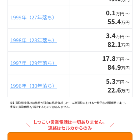
0.1
万円 〜
1999年（27年落ち）
55.4
万円
3.4
万円 〜
1998年（28年落ち）
82.1
万円
17.8
万円 〜
1997年（29年落ち）
84.9
万円
5.3
万円 〜
1996年（30年落ち）
22.6
万円
※1 買取相場価格は弊社が独自に統計分析した中古車買取における一般的な相場価格であり、
実際の買取価格を保証するものではありません。
しつこい営業電話は一切ありません。
＼
／
連絡はセルカからのみ