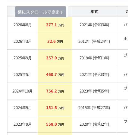
査定時期
セルカ実績
年式
カラ
横にスクロールできます
2026年8月
277.1
2021
年 (
令和3年
)
パー
万円
ホワ
2026年3月
32.6
2012
年 (
平成24年
)
万円
系
ブラ
2025年9月
357.0
2019
年 (
令和1年
)
万円
系
2025年5月
460.7
2021
年 (
令和3年
)
パー
万円
ブラ
2024年10月
756.2
2023
年 (
令和5年
)
万円
系
2024年5月
151.6
2015
年 (
平成27年
)
パー
万円
ブラ
2023年9月
558.0
2020
年 (
令和2年
)
万円
系