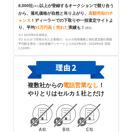
8,000社
以上が登録するオークションで競り合う
(※1)
から、落札価格が自然と吊り上がり、
高額売却のチ
ャンス
！
ディーラーでの下取りや一括査定サイトよ
り、平均
31万円高く売れた
実績も！
(※2)
※1 2025年8月末時点
※2 セルカで売却されたお客様の、セルカ売却価格と他社査定額の差額
平均額を算出（当社実施アンケートより2022年4月～2024年9月 回答
1,533件）
複数社からの
電話営業なし
！
やりとりはセルカ１社とだけ