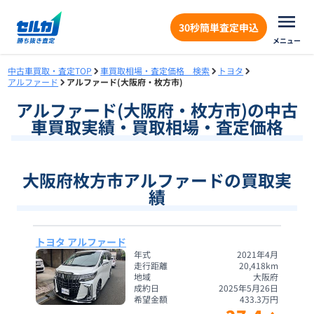
30秒簡単査定申込
メニュー
中古車買取・査定TOP
車買取相場・査定価格 検索
トヨタ
アルファード
アルファード(大阪府・枚方市)
アルファード
(
大阪府
・
枚方市
)の中古
車買取実績・買取相場・査定価格
大阪府枚方市アルファードの買取実
績
トヨタ アルファード
年式
2021年4月
走行距離
20,418
km
地域
大阪府
成約日
2025年5月26日
希望金額
433.3
万円