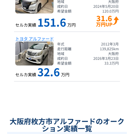
地域
大阪府
成約日
2024年5月20日
希望金額
120.0
万円
31.6
151.6
万円UP
セルカ実績
万円
トヨタ アルファード
年式
2012年3月
走行距離
139,825
km
地域
大阪府
成約日
2026年3月23日
希望金額
33.3
万円
32.6
セルカ実績
万円
大阪府枚方市アルファードのオーク
ション実績一覧