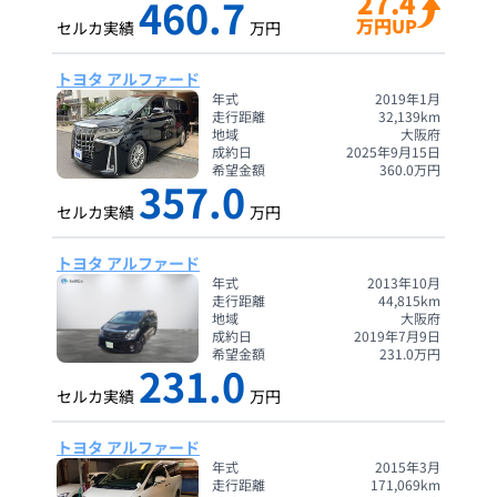
27.4
460.7
万円UP
セルカ実績
万円
トヨタ アルファード
年式
2019年1月
走行距離
32,139
km
地域
大阪府
成約日
2025年9月15日
希望金額
360.0
万円
357.0
セルカ実績
万円
トヨタ アルファード
年式
2013年10月
走行距離
44,815
km
地域
大阪府
成約日
2019年7月9日
希望金額
231.0
万円
231.0
セルカ実績
万円
トヨタ アルファード
年式
2015年3月
走行距離
171,069
km