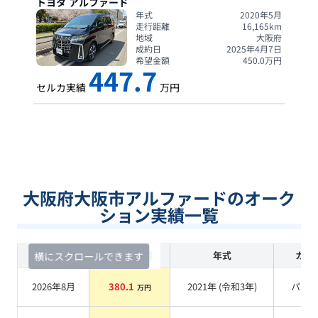
トヨタ
アルファード
年式
2020年5月
走行距離
16,165
km
地域
大阪府
成約日
2025年4月7日
希望金額
450.0
万円
447.7
セルカ実績
万円
大阪府大阪市アルファードのオーク
ション実績一覧
査定時期
セルカ実績
年式
カラ
横にスクロールできます
2026年8月
380.1
2021
年 (
令和3年
)
パー
万円