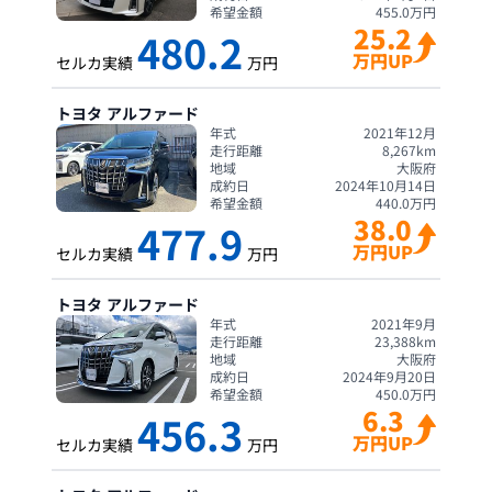
希望金額
455.0
万円
25.2
480.2
万円UP
セルカ実績
万円
トヨタ
アルファード
年式
2021年12月
走行距離
8,267
km
地域
大阪府
成約日
2024年10月14日
希望金額
440.0
万円
38.0
477.9
万円UP
セルカ実績
万円
トヨタ
アルファード
年式
2021年9月
走行距離
23,388
km
地域
大阪府
成約日
2024年9月20日
希望金額
450.0
万円
6.3
456.3
万円UP
セルカ実績
万円