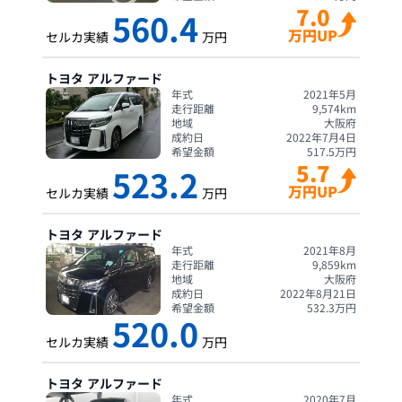
7.0
560.4
万円UP
セルカ実績
万円
トヨタ
アルファード
年式
2021年5月
走行距離
9,574
km
地域
大阪府
成約日
2022年7月4日
希望金額
517.5
万円
5.7
523.2
万円UP
セルカ実績
万円
トヨタ
アルファード
年式
2021年8月
走行距離
9,859
km
地域
大阪府
成約日
2022年8月21日
希望金額
532.3
万円
520.0
セルカ実績
万円
トヨタ
アルファード
年式
2020年7月