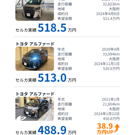
走行距離
32,823
km
地域
大阪府
成約日
2024年4月8日
希望金額
521.4
万円
518.5
セルカ実績
万円
トヨタ
アルファード
年式
2020年4月
走行距離
33,094
km
地域
大阪府
成約日
2024年11月1日
希望金額
520.0
万円
513.0
セルカ実績
万円
トヨタ
アルファード
年式
2021年1月
走行距離
21,804
km
地域
大阪府
成約日
2024年1月22日
希望金額
450.0
万円
38.9
488.9
万円UP
セルカ実績
万円