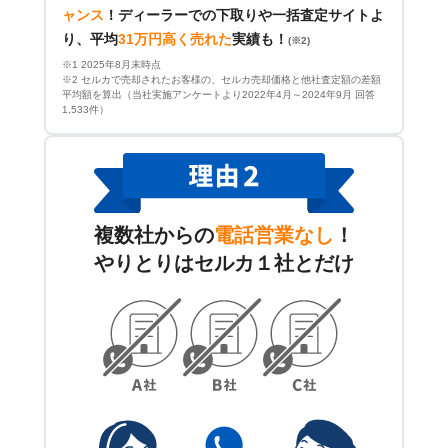
ャンス
！
ディーラーでの下取りや一括査定サイトよ
り、平均
31万円高く売れた
実績も！
(※2)
※1 2025年8月末時点
※2 セルカで売却されたお客様の、セルカ売却価格と他社査定額の差額
平均額を算出（当社実施アンケートより2022年4月～2024年9月 回答
1,533件）
複数社からの
電話営業なし
！
やりとりはセルカ１社とだけ