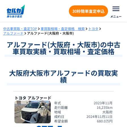
30秒簡単査定申込
メニュー
中古車買取・査定TOP
車買取相場・査定価格 検索
トヨタ
アルファード
アルファード(大阪府・大阪市)
アルファード
(
大阪府
・
大阪市
)の中古
車買取実績・買取相場・査定価格
大阪府大阪市アルファードの買取実
績
トヨタ
アルファード
年式
2023年11月
走行距離
16,235
km
地域
大阪府
成約日
2024年11月11日
希望金額
680.0
万円