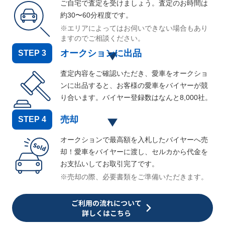
ご自宅で査定を受けましょう。査定のお時間は
約30〜60分程度です。
※エリアによってはお伺いできない場合もあり
ますのでご相談ください。
オークションに出品
STEP
3
査定内容をご確認いただき、愛車をオークショ
ンに出品すると、お客様の愛車をバイヤーが競
り合います。バイヤー登録数はなんと
8,000
社。
売却
STEP
4
オークションで最高額を入札したバイヤーへ売
却！愛車をバイヤーに渡し、セルカから代金を
お支払いしてお取引完了です。
※売却の際、必要書類をご準備いただきます。
ご利用の流れについて
詳しくはこちら