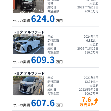
地域
大阪府
成約日
2022年7月18日
希望金額
700.0
万円
624.0
セルカ実績
万円
トヨタ
アルファード
年式
2024年4月
走行距離
6,852
km
地域
大阪府
成約日
2026年1月12日
希望金額
610.0
万円
609.3
セルカ実績
万円
トヨタ
アルファード
年式
2021年8月
走行距離
12,944
km
地域
大阪府
成約日
2022年9月2日
希望金額
600.0
万円
7.6
607.6
万円UP
セルカ実績
万円