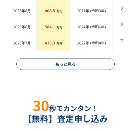
ブラ
2025年8月
408.5
2021
年 (
令和3年
)
万円
系
ブラ
2025年8月
584.1
2024
年 (
令和6年
)
万円
系
ホワ
2025年7月
438.3
2022
年 (
令和4年
)
万円
系
もっと見る
30
秒でカンタン！
【無料】査定申し込み