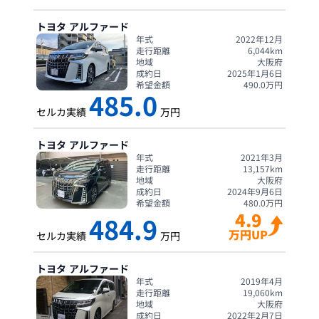
トヨタ
アルファード
年式
2022年12月
走行距離
6,044
km
地域
大阪府
成約日
2025年1月6日
希望金額
490.0
万円
485.0
セルカ実績
万円
トヨタ
アルファード
年式
2021年3月
走行距離
13,157
km
地域
大阪府
成約日
2024年9月6日
希望金額
480.0
万円
4.9
484.9
万円UP
セルカ実績
万円
トヨタ
アルファード
年式
2019年4月
走行距離
19,060
km
地域
大阪府
成約日
2022年2月7日