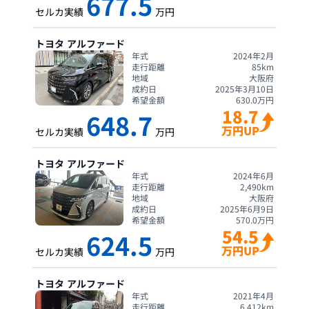
677.5
セルカ実績
万円
トヨタ
アルファード
年式
2024年2月
走行距離
85
km
地域
大阪府
成約日
2025年3月10日
希望金額
630.0
万円
18.7
648.7
万円UP
セルカ実績
万円
トヨタ
アルファード
年式
2024年6月
走行距離
2,490
km
地域
大阪府
成約日
2025年6月9日
希望金額
570.0
万円
54.5
624.5
万円UP
セルカ実績
万円
トヨタ
アルファード
年式
2021年4月
走行距離
6,412
km